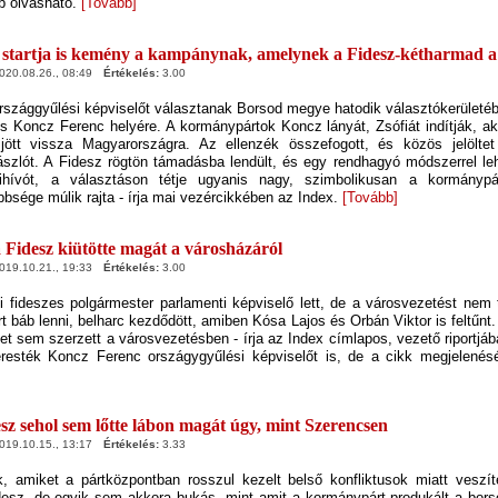
b olvasható.
[Tovább]
startja is kemény a kampánynak, amelynek a Fidesz-kétharmad a 
20.08.26., 08:49
Értékelés:
3.00
rszággyűlési képviselőt választanak Borsod megye hatodik választókerületé
s Koncz Ferenc helyére. A kormánypártok Koncz lányát, Zsófiát indítják, a
jött vissza Magyarországra. Az ellenzék összefogott, és közös jelölte
ászlót. A Fidesz rögtön támadásba lendült, és egy rendhagyó módszerrel leh
ihívót, a választáson tétje ugyanis nagy, szimbolikusan a kormánypá
bsége múlik rajta - írja mai vezércikkében az Index.
[Tovább]
 Fidesz kiütötte magát a városházáról
19.10.21., 19:33
Értékelés:
3.00
i fideszes polgármester parlamenti képviselő lett, de a városvezetést nem 
t báb lenni, belharc kezdődött, amiben Kósa Lajos és Orbán Viktor is feltűnt
et sem szerzett a városvezetésben - írja az Index címlapos, vezető riportjáb
eresték Koncz Ferenc országygyűlési képviselőt is, de a cikk megjelenésé
sz sehol sem lőtte lábon magát úgy, mint Szerencsen
19.10.15., 13:17
Értékelés:
3.33
 amiket a pártközpontban rosszul kezelt belső konfliktusok miatt veszíte
desz, de egyik sem akkora bukás, mint amit a kormánypárt produkált a bor