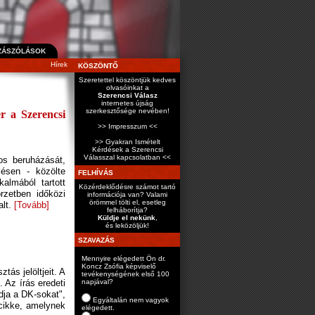
ZÁSZÓLÁSOK
Hírek
KÖSZÖNTŐ
Szeretettel köszöntjük kedves
olvasóinkat a
Szerencsi Válasz
internetes újság
szerkesztősége nevében!
er a Szerencsi
>> Impresszum <<
>> Gyakran Ismételt
Kérdések a Szerencsi
Válasszal kapcsolatban <<
tos beruházását,
ésen - közölte
FELHÍVÁS
kalmából tartott
Közérdeklődésre számot tartó
zetben időközi
információja van? Valami
örömmel tölti el, esetleg
alt.
[Tovább]
felháborítja?
Küldje el nekünk
,
és leközöljük!
SZAVAZÁS
Mennyire elégedett Ön dr.
Koncz Zsófia képviselő
tás jelöltjeit. A
tevékenységének első 100
napjával?
 Az írás eredeti
adja a DK-sokat",
Egyáltalán nem vagyok
 cikke, amelynek
elégedett.