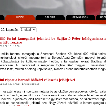
HÍREK
GALÉRIA
SZAVAZÁSOK
HOZ
- 20. Lapozás:
llió forint támogatást jelentett be Szijjártó Péter külügyminiszt
 Kft. részére
20.09.15., 17:30
illió forinttal támogatja a Szerencsi Bonbon Kft. közel 600 millió forin
munkahelyet sikerül megmenteni a Borsod-Abaúj-Zemplén megyei települ
, külgazdasági és külügyminiszter hétfőn, a támogatási okirat átadása al
erencsen. A Szerencset is magában foglaló BAZ megyei 6. választókör
sztás lesz, miután a térség képviselője, Koncz Ferenc motorbalesetben megh
ni riport a borsodi időközi választás jelöltjeivel
20.09.15., 17:22
Értékelés:
5.00
l hosszú helyszíni riportban mutatja be az októberben esedékes időközi válasz
iről szó esik, egyedül Koncz Zsófia nem kívánt élni az interjú lehetőségével.
időközi: a jobbikos jelölt beleesett a gyűlölet mocsarába, de szeretettel fog
ak az összellenzéki jelöltről szól Nagy József, tévéből is ismert újságíró