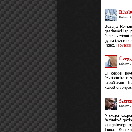
Részbe
Dátum:
20
Bezárja Román
gazdasági lap p
élelmiszeripari
gyára (Szerencs
Index.
[Tovább]
Üveggy
Dátum:
20
Új céggel bőv
felvásárolta a
településen - 
kapott érvényes
Szeren
Dátum:
20
A svájci közpo
feltörekvő gázk
igazgatósági ta
Tünde. Konczné