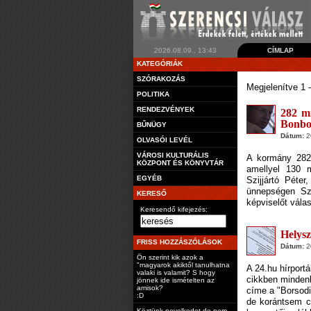
2026.08.09., 13:43
CÍMLAP
KATEGÓRIÁK
SZÓRAKOZÁS
Megjelenítve 1 
POLITIKA
RENDEZVÉNYEK
282 mi
Bonbon
BŰNÜGY
Dátum:
20
OLVASÓI LEVÉL
VÁROSI KULTURÁLIS
A kormány 282 m
KÖZPONT ÉS KÖNYVTÁR
amellyel 130 
EGYÉB
Szijjártó Péter
ünnepségen Sz
KERESŐ
képviselőt vála
Keresendő kifejezés:
Helyszí
FRISS HOZZÁSZÓLÁSOK
Dátum:
20
Ön szerint kik azok a
"magyarok akiktől tanulhatna
A 24.hu hírportá
valaki is valamit? S hogy
cikkben mindenk
jönnek ide ismételten az
amisok?
címe a "Borsodi 
:D
de korántsem cs
Köztünk nevelkedet de nem