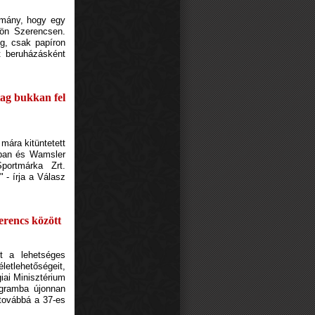
ormány, hogy egy
ljön Szerencsen.
g, csak papíron
t beruházásként
tag bukkan fel
mára kitüntetett
tban és Wamsler
portmárka Zrt.
 - írja a Válasz
erencs között
t a lehetséges
letlehetőségeit,
iai Minisztérium
rogramba újonnan
 továbbá a 37-es