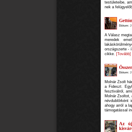
testületeibe, a
nek a felügyelő
Gettóm
Dátum:
20
A Válasz megtal
meredek emel
lakáskörülmény
országszerte - í
cikke.
[Tovább]
Összer
Dátum:
20
Molnár Zsolt há
a Fideszt. Egyk
fesztiválról, a
Molnár Zsoltot, 
névdublőrként i
ahogy arról a l
támogatással in
Az új
kisvá