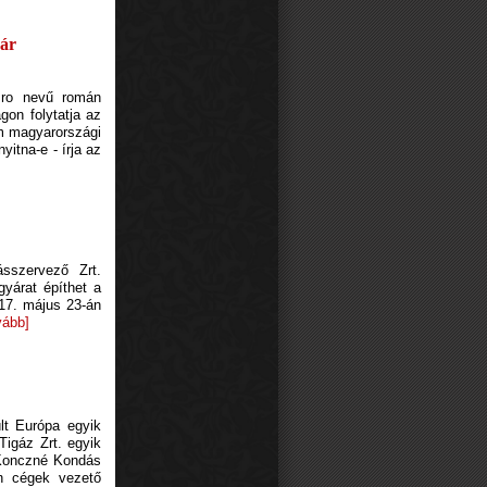
yár
.ro nevű román
gon folytatja az
om magyarországi
itna-e - írja az
sszervező Zrt.
yárat építhet a
17. május 23-án
vább]
lt Európa egyik
Tigáz Zrt. egyik
, Konczné Kondás
an cégek vezető