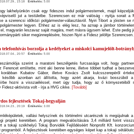
18.07.29., 15:18
Értékelés:
5.00
ogy lakhelyünkön csak egy fideszes indul polgármesternek, majd képzeljük
képviselő jut a testületbe. Szerencsen ez már valóság - nyitja sorait a
ke a szerencsi időközi polgármester-választásról. Nyiri Tibort a jóisten se 
polgármester legyen. Ehhez az is elég lesz, ha aznap a jámbor történel
el, magyarán leszavaz saját magára, mert másra úgysem lehet. Este pedig jö
kormánypárti siker megünneplésére, hiszen Nyiri a Fidesz jelöltje Szerencsen
 telefonhívás borzolja a kedélyeket a miskolci kamujelölt-botrány
18.07.04., 20:57
Értékelés:
5.00
eszámolója szerint a maratoni beszélgetés furcsasága volt, hogy partner
 Ferencet említette, mint aki benne lenne, illetve többet tudhat a beszerv
 korábban Kubatov Gábor, illetve Kovács Zsolt kulcsszerepéről érteke
 később azonban azt állította, hogy azért akarja, kvázi bosszúból a
hírbe hozni a visszaéléssel, mert úgy tudja, hogy az ő környezetéből s
 Fidesz-aktivista volt - írja a HVG cikke.
[Tovább]
rdos fejlesztések Tokaj-hegyalján
18.04.23., 20:19
Értékelés:
3.00
léképületek, vallási helyszínek és történelmi utcarészek is megújulnak a
gi projekt keretében. A program megvalósítására 3,4 milliárd forint viss
t a tokaji székhelyű Tokaj Borvidék Fejlődéséért Nonprofit Kft. konzorcium
programból. A fejlesztések keretében egységes képet kap a tokaji sétálóutc