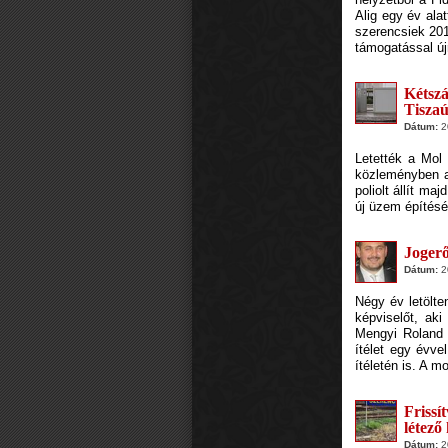
Alig egy év ala
szerencsiek 201
támogatással új
Kétsz
Tisza
Dátum:
20
Letették a Mol 
közleményben a 
poliolt állít ma
új üzem építésé
Jogerő
Dátum:
20
Négy év letölte
képviselőt, aki
Mengyi Roland 
ítélet egy évve
ítéletén is. A m
Frissí
létező
Dátum:
20