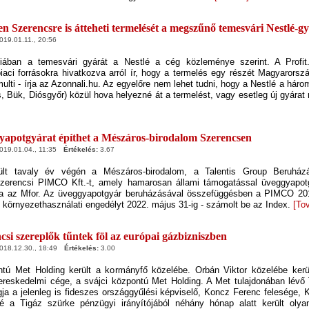
n Szerencsre is átteheti termelését a megszűnő temesvári Nestlé-g
19.01.11., 20:56
iában a temesvári gyárát a Nestlé a cég közleménye szerint. A Profit
iaci forrásokra hivatkozva arról ír, hogy a termelés egy részét Magyarorszá
 multi - írja az Azonnali.hu. Az egyelőre nem lehet tudni, hogy a Nestlé a hár
, Bük, Diósgyőr) közül hova helyezné át a termelést, vagy esetleg új gyárat ny
apotgyárat építhet a Mészáros-birodalom Szerencsen
19.01.04., 11:35
Értékelés:
3.67
ült tavaly év végén a Mészáros-birodalom, a Talentis Group Beruházá
 szerencsi PIMCO Kft.-t, amely hamarosan állami támogatással üveggyapotg
írja az Mfor. Az üveggyapotgyár beruházásával összefüggésben a PIMCO 20
 környezethasználati engedélyt 2022. május 31-ig - számolt be az Index.
[To
csi szereplők tűntek föl az európai gázbizniszben
18.12.30., 18:49
Értékelés:
3.00
ntú Met Holding került a kormányfő közelébe. Orbán Viktor közelébe kerü
ereskedelmi cége, a svájci központú Met Holding. A Met tulajdonában lévő 
gja a jelenleg is fideszes országgyűlési képviselő, Koncz Ferenc felesége
 a Tigáz szürke pénzügyi irányítójából néhány hónap alatt került oly