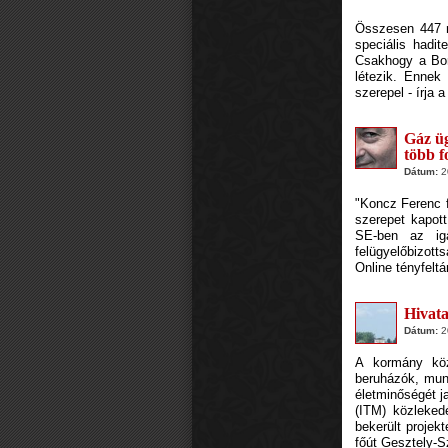
Összesen 447 mi
speciális hadit
Csakhogy a Bor
létezik. Ennek
szerepel - írja 
Gáz üg
több f
Dátum:
20
"Koncz Ferenc f
szerepet kapot
SE-ben az iga
felügyelőbizott
Online tényfeltá
Hivata
Dátum:
20
A kormány köz
beruházók, munk
életminőségét j
(ITM) közlekedé
bekerült projek
főút Gesztely-S