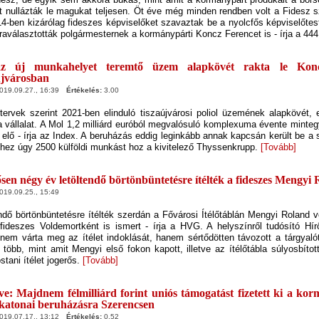
tt nullázták le magukat teljesen. Öt éve még minden rendben volt a Fidesz 
4-ben kizárólag fideszes képviselőket szavaztak be a nyolcfős képviselőtes
raválasztották polgármesternek a kormánypárti Koncz Ferencet is - írja a 44
áz új munkahelyet teremtő üzem alapkövét rakta le Kon
újvárosban
19.09.27., 16:39
Értékelés:
3.00
tervek szerint 2021-ben elinduló tiszaújvárosi poliol üzemének alapkövét, 
vállalat. A Mol 1,2 milliárd euróból megvalósuló komplexuma évente minte
jd elő - írja az Index. A beruházás eddig leginkább annak kapcsán került be a
hez úgy 2500 külföldi munkást hoz a kivitelező Thyssenkrupp.
[Tovább]
sen négy év letöltendő börtönbüntetésre ítélték a fideszes Mengyi
19.09.25., 15:49
ndő börtönbüntetésre ítélték szerdán a Fővárosi Ítélőtáblán Mengyi Roland v
 fideszes Voldemortként is ismert - írja a HVG. A helyszínről tudósító Hír
nem várta meg az ítélet indoklását, hanem sértődötten távozott a tárgyaló
l több, mint amit Mengyi első fokon kapott, illetve az ítélőtábla súlyosbított
ostani ítélet jogerős.
[Tovább]
tve: Majdnem félmilliárd forint uniós támogatást fizetett ki a k
 katonai beruházásra Szerencsen
19.07.17., 13:12
Értékelés:
0.52