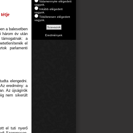
Valamennyire elégedett
vagyok.
Inkább elégedett
vagyok.
tétje
Tökéletesen elégedett
vagyok.
ben a balesetben
ki három év után
Eredmények
t támogatnak: a
etetlenítenék el
rtok parlamenti
tudta elengedni.
. Az eredmény: a
an. Az újságírók
ig nem sikerült
tt el tuti nyerő
sodi Szerencsen.