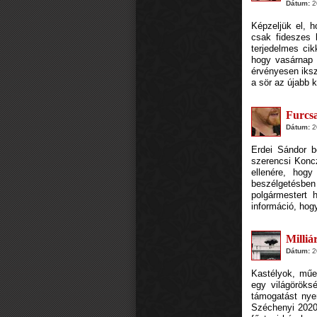
Dátum:
20
Képzeljük el, h
csak fideszes 
terjedelmes cik
hogy vasárnap 
érvényesen iksz
a sör az újabb 
Furcsa
Dátum:
20
Erdei Sándor b
szerencsi Koncz
ellenére, hogy
beszélgetésben
polgármestert 
információ, hogy
Milliá
Dátum:
20
Kastélyok, műem
egy világöröksé
támogatást nyer
Széchenyi 2020 