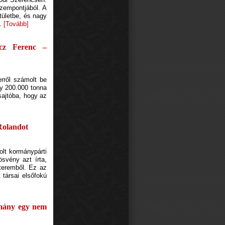
szempontjából. A
tületbe, és nagy
4.
[Tovább]
cz Ferenc –
erről számolt be
gy 200.000 tonna
 sajtóba, hogy az
 Rolandot
olt kormánypárti
ösvény azt írta,
teremből. Ez az
 társai elsőfokú
ormány egy nem