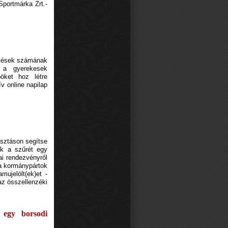
Sportmárka Zrt.-
kötések számának
 a gyerekesek
böket hoz létre
ív online napilap
asztáson segítse
ték a szűrét egy
ai rendezvényről
y a kormánypártok
mujelölt(ek)et -
az összellenzéki
 egy borsodi