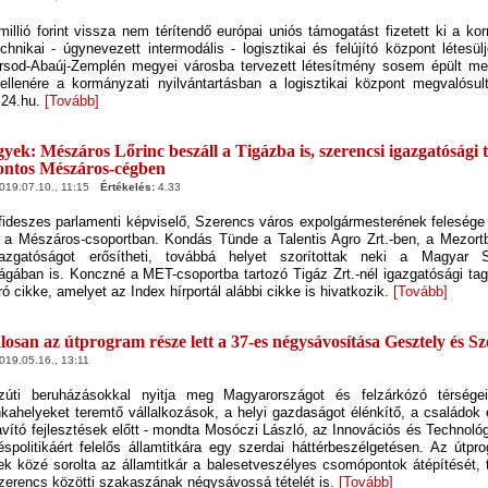
llió forint vissza nem térítendő európai uniós támogatást fizetett ki a k
echnikai - úgynevezett intermodális - logisztikai és felújító központ létesü
sod-Abaúj-Zemplén megyei városba tervezett létesítmény sosem épült me
 ellenére a kormányzati nyilvántartásban a logisztikai központ megvalósul
a 24.hu.
[Tovább]
yek: Mészáros Lőrinc beszáll a Tigázba is, szerencsi igazgatósági 
ontos Mészáros-cégben
19.07.10., 11:15
Értékelés:
4.33
ideszes parlamenti képviselő, Szerencs város expolgármesterének felesége 
t a Mészáros-csoportban. Kondás Tünde a Talentis Agro Zrt.-ben, a Mezor
zgatóságot erősítheti, továbbá helyet szorítottak neki a Magyar S
ságában is. Konczné a MET-csoportba tartozó Tigáz Zrt.-nél igazgatósági tag"
ró cikke, amelyet az Index hírportál alábbi cikke is hivatkozik.
[Tovább]
losan az útprogram része lett a 37-es négysávosítása Gesztely és Sz
19.05.16., 13:11
úti beruházásokkal nyitja meg Magyarországot és felzárkózó térségei
ahelyeket teremtő vállalkozások, a helyi gazdaságot élénkítő, a családok é
avító fejlesztések előtt - mondta Mosóczi László, az Innovációs és Technológ
spolitikáért felelős államtitkára egy szerdai háttérbeszélgetésen. Az útp
tek közé sorolta az államtitkár a balesetveszélyes csomópontok átépítését,
zerencs közötti szakaszának négysávossá tételét is.
[Tovább]