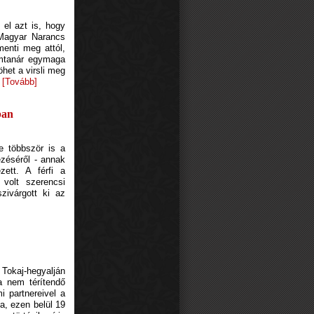
 el azt is, hogy
 Magyar Narancs
menti meg attól,
emtanár egymaga
het a virsli meg
.
[Tovább]
ban
e többször is a
ezéséről - annak
zett. A férfi a
 volt szerencsi
zivárgott ki az
 Tokaj-hegyalján
za nem térítendő
i partnereivel a
a, ezen belül 19