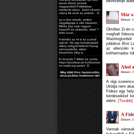
bevezetője aláb
tanult tőlünk semmit
magyaroktól.Politikában
mindenki sáros . Azért nézzen
utána kik azok az amisok . :D
Már a 
az a rész tetszik, amikor
Dátum:
20
megállapitja a cikk miszerint ;
Márky Zay neje nagyon
Október 11-én o
hasonlít az amisokra, mivel ?
több tucat...
meghalt fidesze
Washingtonból 
A kérdés az mi is az a pesti
srácok. Ha egy kormánypárti
jobbikos Bíró L
silány szégyentelenül hazug
az ellenzéki k
szennymédia, akkor
köszönöm elég is...
kétharmados töb
Ki kicsoda ? Márki na csoda .
https://pestisracok.hu/kicsoda-
on-marki-zay-peter/ :D
Ahol a
Dátum:
20
Még több friss hozzászólás
olvasásához kattintson ide!
A régi szerencs
Utódja nem akar
Fidesz egy hely
kérdéseikkel k
elérni.
[Tovább]
A Fide
Dátum:
20
Vannak városok,
helyzetből a Fi