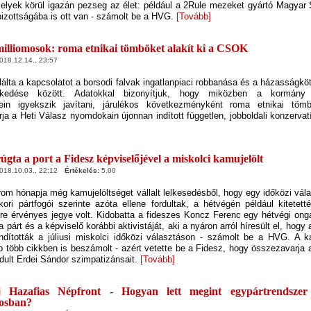
melyek körül igazán pezseg az élet: például a 2Rule mezeket gyártó Magyar 
bizottságába is ott van - számolt be a HVG.
[Tovább]
illiomosok: roma etnikai tömböket alakít ki a CSOK
18.12.14., 23:57
álta a kapcsolatot a borsodi falvak ingatlanpiaci robbanása és a házasság
kedése között. Adatokkal bizonyítjuk, hogy miközben a kormány
ein igyekszik javítani, járulékos következményként roma etnikai töm
rja a Heti Válasz nyomdokain újonnan indított független, jobboldali konzervat
úgta a port a Fidesz képviselőjével a miskolci kamujelölt
18.10.03., 22:12
Értékelés:
5.00
rom hónapja még kamujelöltséget vállalt lelkesedésből, hogy egy időközi vál
ori pártfogói szerinte azóta ellene fordultak, a hétvégén például kitetet
mire érvényes jegye volt. Kidobatta a fideszes Koncz Ferenc egy hétvégi ong
a párt és a képviselő korábbi aktivistáját, aki a nyáron arról híresült el, hog
ndították a júliusi miskolci időközi választáson - számolt be a HVG. A ka
ap több cikkben is beszámolt - azért vetette be a Fidesz, hogy összezavarja 
dult Erdei Sándor szimpatizánsait.
[Tovább]
 Hazafias Népfront - Hogyan lett megint egypártrendszer
rosban?