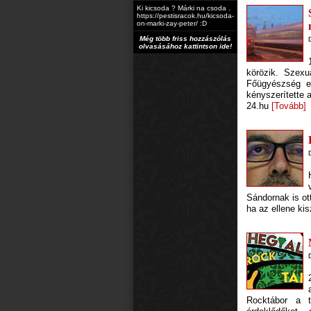
Ki kicsoda ? Márki na csoda .
https://pestisracok.hu/kicsoda-
on-marki-zay-peter/ :D
Még több friss hozzászólás
olvasásához kattintson ide!
körözik. Szex
Főügyészség eg
kényszerítette a
24.hu
[Tovább]
Sándornak is ott
ha az ellene kis
Rocktábor a t