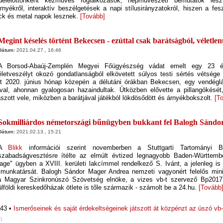
 délelőttönként kézműves foglalkozások, népművészeti bemutatók leszn
nyékről, interaktív beszélgetések a napi stílusirányzatokról, hiszen a fesz
ock és metal napok lesznek.
[Tovább]
Megint késelés történt Bekecsen - ezúttal csak barátságból, véletlen
Dátum:
2021.04.27., 16:46
A Borsod-Abaúj-Zemplén Megyei Főügyészség vádat emelt egy 23 év
életveszélyt okozó gondatlanságból elkövetett súlyos testi sértés vétsége 
ott 2020. június hónap közepén a délutáni órákban Bekecsen, egy vendéglá
jával, ahonnan gyalogosan hazaindultak. Útközben elővette a pillangókését,
ászott vele, miközben a barátjával játékból lökdösődött és árnyékbokszolt.
[T
Sokmilliárdos németországi bűnügyben bukkant fel Balogh Sándo
Dátum:
2021.02.13., 15:21
A
Blikk
információi szerint novemberben a Stuttgarti Tartományi 
szabadságvesztésre ítélte az elmúlt évtized legnagyobb Baden-Württemb
rage" ügyben a XVIII. kerületi lakcímmel rendelkező S. Ivánt, a jelenleg i
munkatársát. Balogh Sándor Mager Andrea nemzeti vagyonért felelős minisz
a Magyar Szinkronúszó Szövetség elnöke, a vizes vb-t szervező Bp2017
ülföldi kereskedőházak ötlete is tőle származik - számolt be a 24.hu.
[Tovább
:43 •
Ismerőseinek és saját érdekeltségeinek játszott át közpénzt az úszó vb-
)