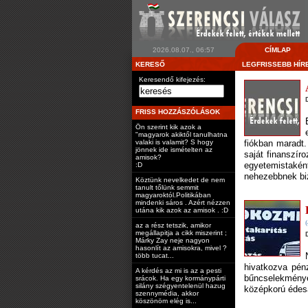
2026.08.07., 06:57
CÍMLAP
KERESŐ
LEGFRISSEBB HÍR
Keresendő kifejezés:
FRISS HOZZÁSZÓLÁSOK
Ön szerint kik azok a
"magyarok akiktől tanulhatna
fiókban maradt.
valaki is valamit? S hogy
jönnek ide ismételten az
saját finanszír
amisok?
egyetemistakén
:D
nehezebbnek bi
Köztünk nevelkedet de nem
tanult tőlünk semmit
magyaroktól.Politikában
mindenki sáros . Azért nézzen
utána kik azok az amisok . :D
(
az a rész tetszik, amikor
megállapitja a cikk miszerint ;
Márky Zay neje nagyon
hasonlít az amisokra, mivel ?
több tucat...
hivatkozva pén
A kérdés az mi is az a pesti
bűncselekmények
srácok. Ha egy kormánypárti
silány szégyentelenül hazug
középkorú édesa
szennymédia, akkor
köszönöm elég is...