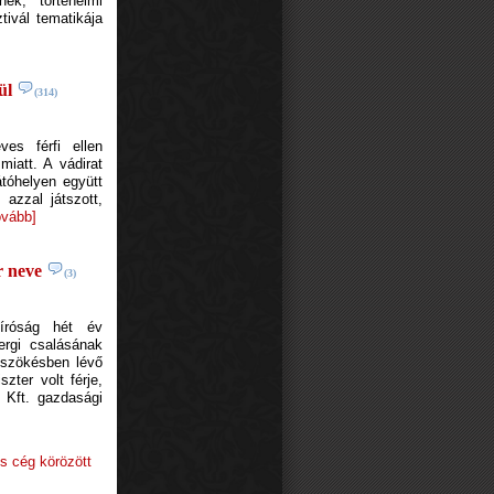
ek, történelmi
tivál tematikája
ül
(314)
es férfi ellen
miatt. A vádirat
tóhelyen együtt
 azzal játszott,
ovább]
r neve
(3)
Bíróság hét év
ergi csalásának
s szökésben lévő
ter volt férje,
 Kft. gazdasági
]
s cég körözött