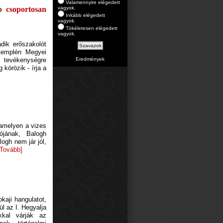
Valamennyire elégedett
vagyok.
b csoportosan
Inkább elégedett
vagyok.
Tökéletesen elégedett
vagyok.
dik erőszakolót
Zemplén Megyei
Eredmények
s tevékenységre
 körözik - írja a
 amelyen a vizes
ójának, Balogh
logh nem jár jól,
[Tovább]
okaji hangulatot,
l az I. Hegyalja
kkal várják az