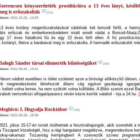
Szerencsen kényszerítették prostitúcióra a 13 éves lányt, későb
meg is erőszakolták
(244)
Dátum:
2021.10.25., 13:35
13 éves kislány megerőszakolásával vádolnak két borsodi férfit, a harma
uális erőszak és emberkereskedelem miatt emelt vádat a Borsod-Abaúj-
y 17 éves fiatalkorú fiú és egy 22 éves férfi ellen. A fiú prostitúció
 kislányt, illetve a barátaival meg is erőszakolta. A harmadik erőszakolót még
Balogh Sándor társai elismerték bűnösségüket
(306)
Dátum:
2021.08.26., 15:41
Három vádlott esetében is ítélet született azon a bírósági előkészítő ülésen,
vb megrendezésére létrehozott állami cég egykori gazdasági igazgat
 kellett volna lennie, ha nem szökött volna külföldre. A Blikk szerint ezzel Ba
zabott nemzetközi elfogatóparancs révén kézre kerítik valahol - írja a 24.hu.
Meghívó: I. Hegyalja Rocktábor
(180)
Dátum:
2021.06.28., 16:56
2021. július 15-17-én ismét örülhetnek a fesztiválrajongók, akik szerették a t
a Tiszapart közelségét, hisz a régi hangulatot megidézve, megrendezésre kerü
okaj-rakamazi Tiszavirág kempingben! A szervezők színes programo