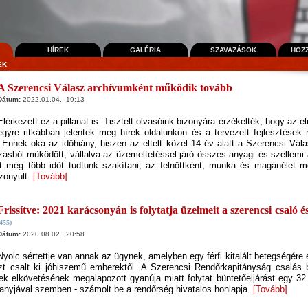
HÍREK
GALÉRIA
SZAVAZÁSOK
HOZ
EK
A Szerencsi Válasz archívumként működik tovább
Dátum:
2022.01.04., 19:13
Elérkezett ez a pillanat is. Tisztelt olvasóink bizonyára érzékelték, hogy az 
egyre ritkábban jelentek meg hírek oldalunkon és a tervezett fejlesztések
 Ennek oka az időhiány, hiszen az eltelt közel 14 év alatt a Szerencsi Vála
ozásból működött, vállalva az üzemeltetéssel járó összes anyagi és szellemi 
t még több időt tudtunk szakítani, az felnőttként, munka és magánélet mel
zonyult.
[Tovább]
Frissítve: 2021 karácsonyán is folytatja üzelmeit a szerencsi csaló 
455)
Dátum:
2020.08.02., 20:58
Nyolc sértettje van annak az ügynek, amelyben egy férfi kitalált betegségére
zt csalt ki jóhiszemű emberektől. A Szerencsi Rendőrkapitányság csalás 
 elkövetésének megalapozott gyanúja miatt folytat büntetőeljárást egy 32 
nyjával szemben - számolt be a rendőrség hivatalos honlapja.
[Tovább]