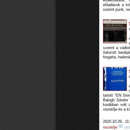
érdeklődőket,
előadások a kör
szerint punk, r
szerint a vádl
italozott barát
forgatta, hadon
tartott "EN Sto
Balogh Sándor 
korábban volt 
vezetője és a k
2020.10.29., 11
vezetője
(393