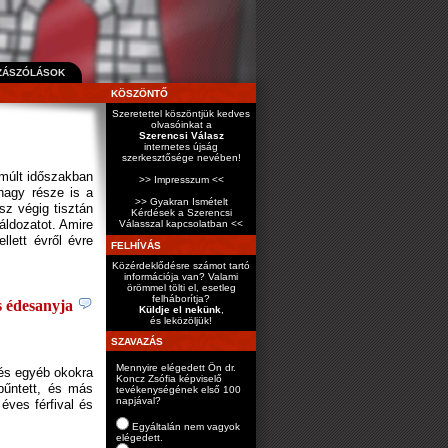
ZÁSZÓLÁSOK
KÖSZÖNTŐ
Szeretettel köszöntjük kedves
olvasóinkat a
Szerencsi Válasz
internetes újság
szerkesztősége nevében!
elmúlt időszakban
>> Impresszum <<
 nagy része is a
>> Gyakran Ismételt
sz végig tisztán
Kérdések a Szerencsi
áldozatot. Amire
Válasszal kapcsolatban <<
lett évről évre
FELHÍVÁS
Közérdeklődésre számot tartó
információja van? Valami
örömmel tölti el, esetleg
felháborítja?
és édesanyja
Küldje el nekünk
,
és leközöljük!
SZAVAZÁS
Mennyire elégedett Ön dr.
 és egyéb okokra
Koncz Zsófia képviselő
bűntett, és más
tevékenységének első 100
napjával?
éves férfival és
Egyáltalán nem vagyok
elégedett.