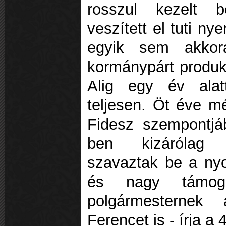
rosszul kezelt b
veszített el tuti ny
egyik sem akkor
kormánypárt produk
Alig egy év alat
teljesen. Öt éve m
Fidesz szempontjá
ben kizárólag f
szavaztak be a nyol
és nagy támogatá
polgármesternek
Ferencet is - írja a