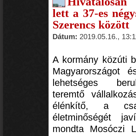
Hivatalosan
lett a 37-es nég
Szerencs között
Dátum:
2019.05.16., 13:1
A kormány közúti b
Magyarországot és
lehetséges beru
teremtő vállalkoz
élénkítő, a csal
életminőségét jav
mondta Mosóczi L