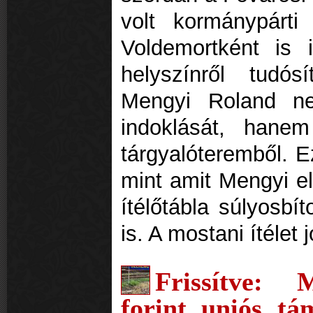
volt kormánypárti 
Voldemortként is
helyszínről tudós
Mengyi Roland ne
indoklását, hanem
tárgyalóteremből. E
mint amit Mengyi el
ítélőtábla súlyosbít
is. A mostani ítélet
Frissítve: 
forint uniós tám