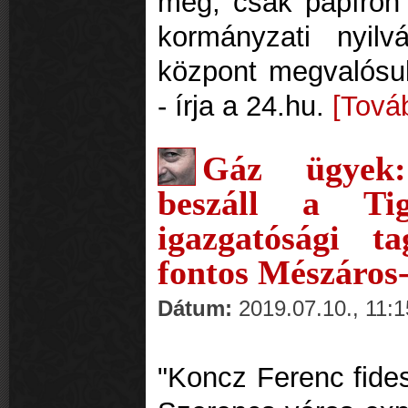
meg, csak papíron 
kormányzati nyilvá
központ megvalósul
- írja a 24.hu.
[Tová
Gáz ügyek:
beszáll a Tig
igazgatósági 
fontos Mészáros
Dátum:
2019.07.10., 11:1
"Koncz Ferenc fides