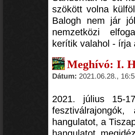
szökött volna külfö
Balogh nem jár jól
nemzetközi elfog
kerítik valahol - írj
Meghívó: I. 
Dátum:
2021.06.28., 16:
2021. július 15-1
fesztiválrajongók,
hangulatot, a Tiszap
hangulatot megidé