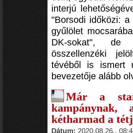
interjú lehetőségév
"Borsodi időközi: a 
gyűlölet mocsarába,
DK-sokat", de
összellenzéki jel
tévéből is ismert 
bevezetője alább o
Már a sta
kampánynak, a
kétharmad a tétj
Dátum:
2020.08.26., 08: