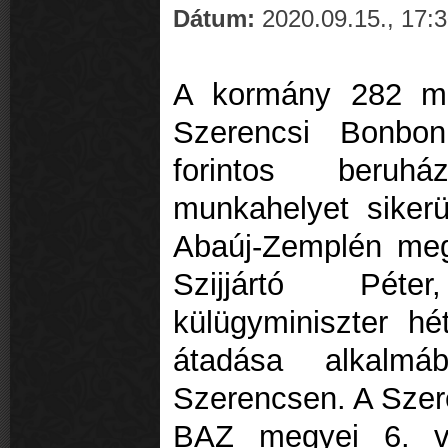
Dátum:
2020.09.15., 17:
A kormány 282 mill
Szerencsi Bonbon
forintos beruh
munkahelyet siker
Abaúj-Zemplén megy
Szijjártó Pét
külügyminiszter hé
átadása alkalmáb
Szerencsen. A Szer
BAZ megyei 6. vá