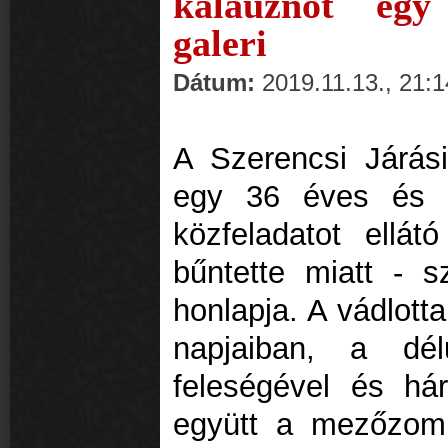
kalauznőt egy
galeri
Dátum:
2019.11.13., 21:1
A Szerencsi Járás
egy 36 éves és e
közfeladatot ellát
bűntette miatt - 
honlapja. A vádlott
napjaiban, a dél
feleségével és há
együtt a mezőzomb