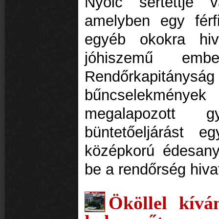
Nyolc sértettje
amelyben egy férfi
egyéb okokra hiv
jóhiszemű embe
Rendőrkapitányság
bűncselekmén
megalapozott g
büntetőeljárást 
középkorú édesany
be a rendőrség hiva
Ököllel kívá