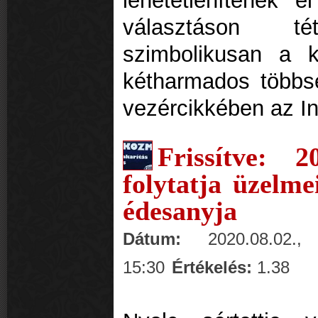
lehetetlenítenék e
választáson t
szimbolikusan a k
kétharmados többsé
vezércikkében az I
Frissítve: 
folytatja üzelme
édesanyja
Dátum:
2020.08.02., 
15:30
Értékelés:
1.38