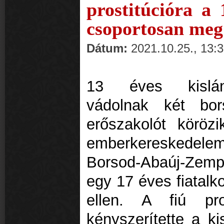
prostitúcióra a 
csoportosan meg 
Dátum:
2021.10.25., 13:
13 éves kislán
vádolnak két bor
erőszakolót köröz
emberkereskedele
Borsod-Abaúj-Zem
egy 17 éves fiatalko
ellen. A fiú pro
kényszerítette a kis