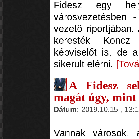
Fidesz egy he
városvezetésben -
vezető riportjában.
keresték Koncz 
képviselőt is, de 
sikerült elérni.
[Tová
A Fidesz se
magát úgy, mint
Dátum:
2019.10.15., 13:
Vannak városok, 