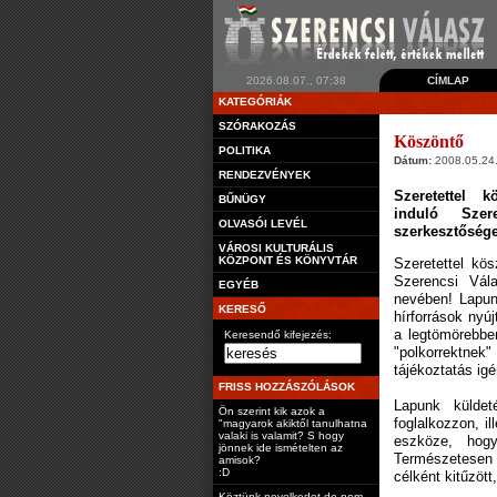
2026.08.07., 07:38
CÍMLAP
KATEGÓRIÁK
SZÓRAKOZÁS
Köszöntő
POLITIKA
Dátum:
2008.05.24.
RENDEZVÉNYEK
Szeretettel 
BŰNÜGY
induló Szer
OLVASÓI LEVÉL
szerkesztőség
VÁROSI KULTURÁLIS
KÖZPONT ÉS KÖNYVTÁR
Szeretettel kö
Szerencsi Vál
EGYÉB
nevében! Lapunk
KERESŐ
hírforrások nyú
a legtömörebben
Keresendő kifejezés:
"polkorrektnek"
tájékoztatás ig
FRISS HOZZÁSZÓLÁSOK
Lapunk küldet
Ön szerint kik azok a
foglalkozzon, i
"magyarok akiktől tanulhatna
valaki is valamit? S hogy
eszköze, hogy
jönnek ide ismételten az
Természetesen 
amisok?
:D
célként kitűzöt
Köztünk nevelkedet de nem