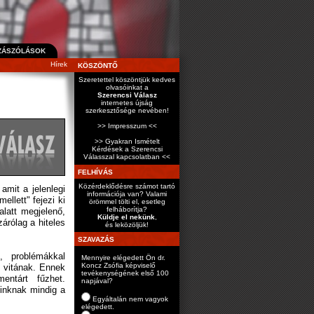
ZÁSZÓLÁSOK
Hírek
KÖSZÖNTŐ
Szeretettel köszöntjük kedves
olvasóinkat a
Szerencsi Válasz
internetes újság
szerkesztősége nevében!
>> Impresszum <<
>> Gyakran Ismételt
Kérdések a Szerencsi
Válasszal kapcsolatban <<
FELHÍVÁS
Közérdeklődésre számot tartó
amit a jelenlegi
információja van? Valami
llett" fejezi ki
örömmel tölti el, esetleg
felháborítja?
alatt megjelenő,
Küldje el nekünk
,
árólag a hiteles
és leközöljük!
SZAVAZÁS
, problémákkal
Mennyire elégedett Ön dr.
Koncz Zsófia képviselő
i vitának. Ennek
tevékenységének első 100
entárt fűzhet.
napjával?
inknak mindig a
Egyáltalán nem vagyok
elégedett.