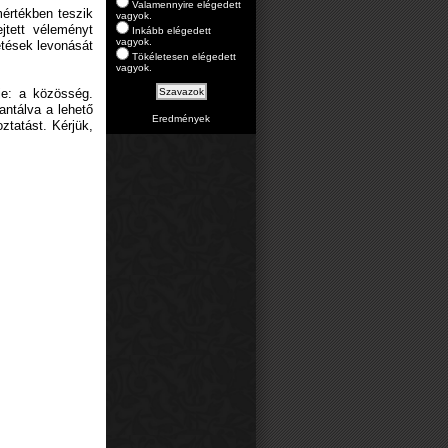
Valamennyire elégedett
mértékben teszik
vagyok.
jtett véleményt
Inkább elégedett
vagyok.
tések levonását
Tökéletesen elégedett
vagyok.
je: a közösség.
antálva a lehető
Eredmények
oztatást. Kérjük,