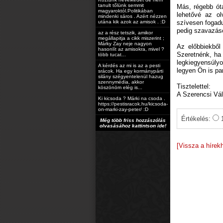
tanult tőlünk semmit
Más, régebb óta
magyaroktól.Politikában
lehetővé az ol
mindenki sáros . Azért nézzen
utána kik azok az amisok . :D
szívesen fogad
pedig szavazáso
az a rész tetszik, amikor
megállapitja a cikk miszerint ;
Márky Zay neje nagyon
Az előbbiekből
hasonlít az amisokra, mivel ?
Szeretnénk, ha 
több tucat...
legkiegyensúlyoz
A kérdés az mi is az a pesti
legyen Ön is p
srácok. Ha egy kormánypárti
silány szégyentelenül hazug
szennymédia, akkor
Tisztelettel:
köszönöm elég is...
A Szerencsi Vá
Ki kicsoda ? Márki na csoda .
https://pestisracok.hu/kicsoda-
on-marki-zay-peter/ :D
Értékelés:
Még több friss hozzászólás
olvasásához kattintson ide!
[Vissza a hírek