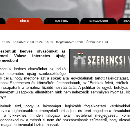
HÍREK
GALÉRIA
SZAVAZÁSOK
HOZ
, 15:35
Frissítve:
2008.05.24., 15:35
Megtekintve:
36201
Értékelés:
1.13
köszöntjük kedves olvasóinkat az
encsi Válasz internetes újság
e nevében!
szöntjük kedves olvasóinkat az induló
asz internetes újság szerkesztősége
 célja, hogy megtörje azt a sokak által egyoldalúnak tartott tájékoztatást, 
jtanak Szerencsen és környékén. Jelmondatunk, az "Érdekek felett, értékek me
 csapatunk a témához fűződő hozzáállását. A politikai és egyéb befolyás 
 nevezett újságokkal ellentétben ránk nem nehezedik semmilyen nyomás, kiz
énye.
ésének érzi, hogy a lakosságot leginkább foglalkoztató kérdésekkel
lletve a legfontosabb eseményekről hírt adjon, és teret engedjen a társadalm
 a cikkekhez minden látogató akár névtelenül megjegyzést, komm
gondoskodunk a mércét el nem érő hozzászólások szűréséről, hogy olvasó
t, magas színvonalat biztosíthassuk.