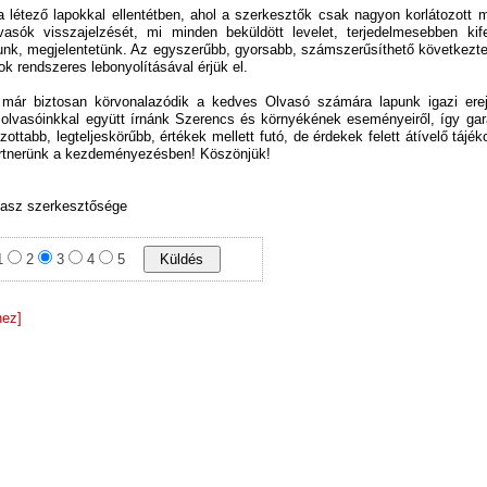
 létező lapokkal ellentétben, ahol a szerkesztők csak nagyon korlátozott 
vasók visszajelzését, mi minden beküldött levelet, terjedelmesebben kife
unk, megjelentetünk. Az egyszerűbb, gyorsabb, számszerűsíthető következte
k rendszeres lebonyolításával érjük el.
 már biztosan körvonalazódik a kedves Olvasó számára lapunk igazi ere
olvasóinkkal együtt írnánk Szerencs és környékének eseményeiről, így gar
ottabb, legteljeskörűbb, értékek mellett futó, de érdekek felett átívelő tájék
artnerünk a kezdeményezésben! Köszönjük!
lasz szerkesztősége
1
2
3
4
5
hez]