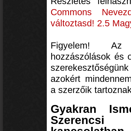
Részletes felhaszn
Commons Nevezd
változtasd! 2.5 Ma
Figyelem! Az 
hozzászólások és ol
szerekesztőségünk n
azokért mindennemű
a szerzőik tartoznak
Gyakran Ism
Szerencs