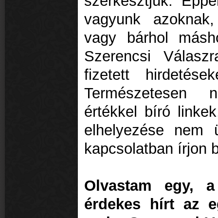
szerkesztjük. Épp
vagyunk azoknak,
vagy bárhol másho
Szerencsi Válasz
fizetett hirdetés
Természetesen no
értékkel bíró linke
elhelyezése nem ü
kapcsolatban írjon b
Olvastam egy, a 
érdekes hírt az 