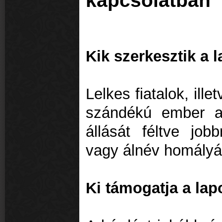
kapcsolatban
Kik szerkesztik a 
Lelkes fiatalok, ill
szándékú ember a 
állását féltve job
vagy álnév homályá
Ki támogatja a lap