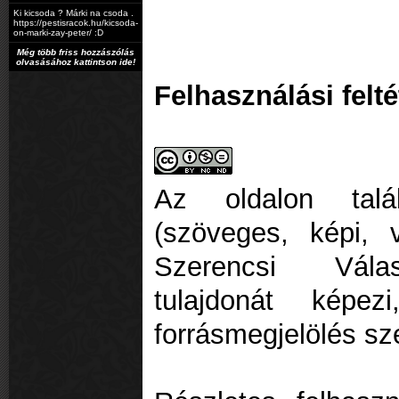
Ki kicsoda ? Márki na csoda .
https://pestisracok.hu/kicsoda-
on-marki-zay-peter/ :D
Még több friss hozzászólás
olvasásához kattintson ide!
Felhasználási felté
Az oldalon talá
(szöveges, képi,
Szerencsi Vála
tulajdonát képez
forrásmegjelölés sz