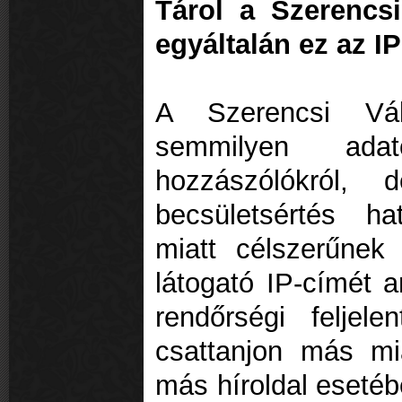
Tárol a Szerencs
egyáltalán ez az IP
A Szerencsi Vál
semmilyen ad
hozzászólókról,
becsületsértés h
miatt célszerűnek 
látogató IP-címét 
rendőrségi feljele
csattanjon más mi
más híroldal esetéb