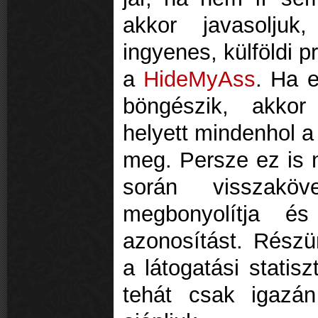
akkor javasoljuk
ingyenes, külföldi p
a
HideMyAss
. Ha e
böngészik, akkor
helyett mindenhol a 
meg. Persze ez is 
során visszaköv
megbonyolítja és
azonosítást. Részün
a látogatási statis
tehát csak igazán