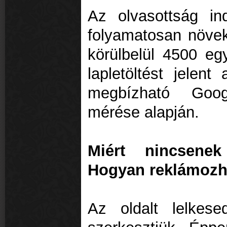
Az olvasottság in
folyamatosan növek
körülbelül 4500 eg
lapletöltést jelent
megbízható Goog
mérése alapján.
Miért nincsene
Hogyan reklámozh
Az oldalt lelkes