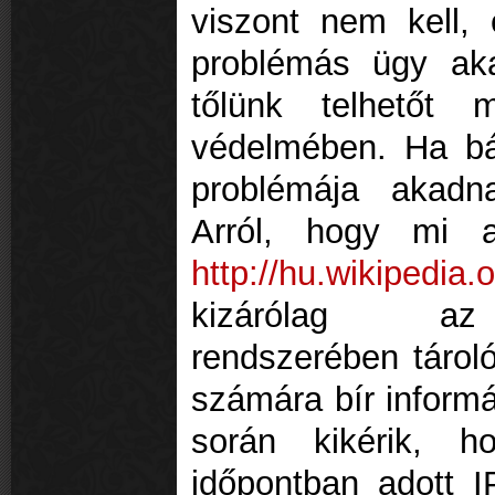
viszont nem kell,
problémás ügy ak
tőlünk telhetőt 
védelmében. Ha bár
problémája akadn
Arról, hogy mi a
http://hu.wikipedia.
kizárólag az i
rendszerében tárol
számára bír inform
során kikérik, 
időpontban adott I