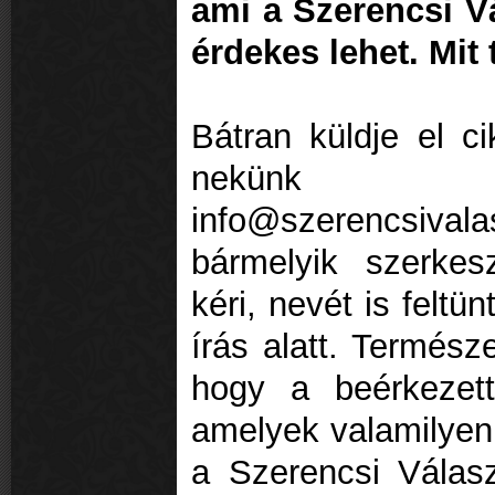
ami a Szerencsi V
érdekes lehet. Mit
Bátran küldje el cik
nekünk e
info@szerencsi
bármelyik szerke
kéri, nevét is felt
írás alatt. Termész
hogy a beérkezet
amelyek valamilyen
a Szerencsi Válas