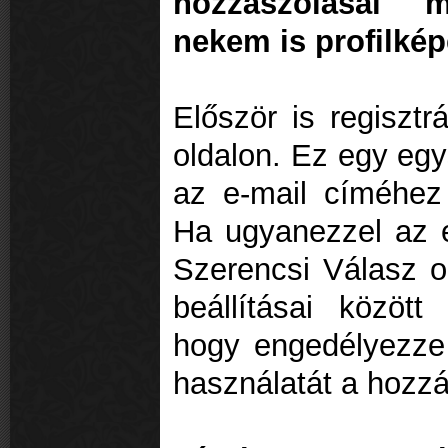
hozzászólásai m
nekem is profilké
Először is regiszt
oldalon. Ez egy egy
az e-mail címéhez e
Ha ugyanezzel az e
Szerencsi Válasz ol
beállításai között
hogy engedélyezze 
használatát a hozzá