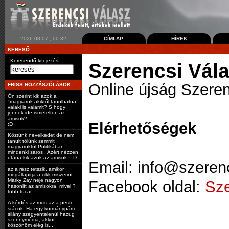
2026.08.07., 00:32
CÍMLAP
HÍREK
KERESŐ
Keresendő kifejezés:
Szerencsi Vál
Online újság Szeren
FRISS HOZZÁSZÓLÁSOK
Ön szerint kik azok a
"magyarok akiktől tanulhatna
valaki is valamit? S hogy
jönnek ide ismételten az
amisok?
Elérhetőségek
:D
Köztünk nevelkedet de nem
tanult tőlünk semmit
magyaroktól.Politikában
mindenki sáros . Azért nézzen
utána kik azok az amisok . :D
Email: info@szeren
az a rész tetszik, amikor
megállapitja a cikk miszerint ;
Márky Zay neje nagyon
Facebook oldal:
Sze
hasonlít az amisokra, mivel ?
több tucat...
A kérdés az mi is az a pesti
srácok. Ha egy kormánypárti
silány szégyentelenül hazug
szennymédia, akkor
köszönöm elég is...