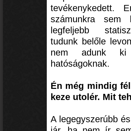
tevékenykedett. 
számunkra sem bí
legfeljebb statis
tudunk belőle levo
nem adunk ki 
hatóságoknak.
Én még mindig fél
keze utolér. Mit te
A legegyszerúbb és
jár, ha nem ír se