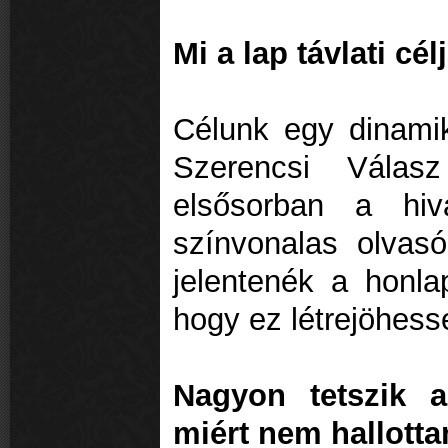
Mi a lap távlati cél
Célunk egy dinami
Szerencsi Válas
elsősorban a hiv
színvonalas olvas
jelentenék a honla
hogy ez létrejöhess
Nagyon tetszik a
miért nem hallotta