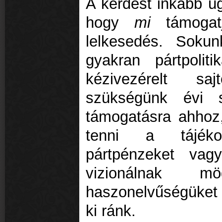
A kérdést inkább úg
hogy
mi
támogatj
lelkesedés. Soku
gyakran pártpolit
kézivezérelt sa
szükségünk évi so
támogatásra ahhoz,
tenni a tájékoz
pártpénzeket vagy
vizionálnak m
haszonelvűségüket 
ki ránk.