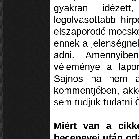
gyakran idézet
legolvasottabb hírp
elszaporodó mocsko
ennek a jelenségnek
adni. Amennyib
véleménye a lapon
Sajnos ha nem a
kommentjében, akko
sem tudjuk tudatni 
Miért van a cikk
becenevei után od