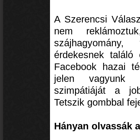
A Szerencsi Válasz
nem reklámoztuk
szájhagyomány,
érdekesnek találó 
Facebook hazai té
jelen vagyunk 
szimpátiáját a j
Tetszik gombbal feje
Hányan olvassák a