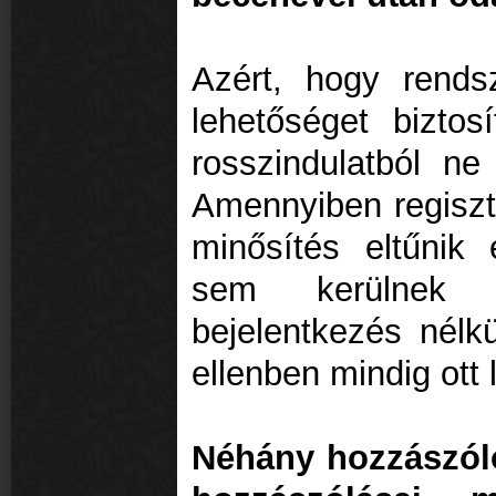
Azért, hogy rends
lehetőséget bizto
rosszindulatból n
Amennyiben regisztr
minősítés eltűnik
sem kerülnek 
bejelentkezés nélk
ellenben mindig ott 
Néhány hozzászóló