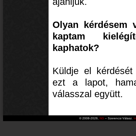
ajánljuk.
Olyan kérdésem v
kaptam kielég
kaphatok?
Küldje el kérdését 
ezt a lapot, ham
válasszal együtt.
© 2008-2026,
NG
– Szerencsi Válasz.
I