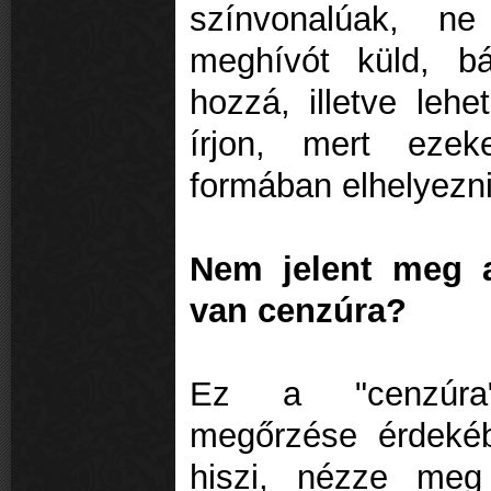
színvonalúak, n
meghívót küld, bá
hozzá, illetve lehe
írjon, mert ezek
formában elhelyezni
Nem jelent meg a
van cenzúra?
Ez a "cenzúra"
megőrzése érdeké
hiszi, nézze meg