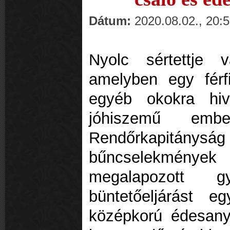
Dátum:
2020.08.02., 20:
Nyolc sértettje
amelyben egy férfi
egyéb okokra hiv
jóhiszemű embe
Rendőrkapitányság
bűncselekmén
megalapozott g
büntetőeljárást 
középkorú édesany