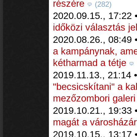
részére
(282)
2020.09.15., 17:22 
időközi választás jel
2020.08.26., 08:49 
a kampánynak, ame
kétharmad a tétje
2019.11.13., 21:14 
"becsicskítani" a ka
mezőzombori galeri
2019.10.21., 19:33 
magát a városházár
2019.10.15., 13:17 