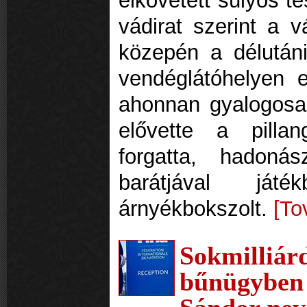
elkövetett súlyos te
vádirat szerint a v
közepén a délután
vendéglátóhelyen eg
ahonnan gyalogosa
elővette a pillan
forgatta, hadoná
barátjával ját
árnyékbokszolt.
[To
Sokmilli
bűnügyben