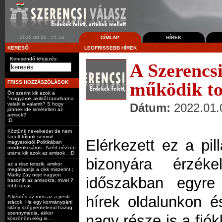
2026.08.06., 21:56
CÍMLAP
HÍREK
KERESŐ
LEGFRISSEBB HÍREK
Keresendő kifejezés:
A Szerencs
működik t
FRISS HOZZÁSZÓLÁSOK
Ön szerint kik azok a
"magyarok akiktől tanulhatna
Dátum:
2022.01.
valaki is valamit? S hogy
jönnek ide ismételten az
amisok?
:D
Köztünk nevelkedet de nem
tanult tőlünk semmit
Elérkezett ez a pill
magyaroktól.Politikában
mindenki sáros . Azért nézzen
utána kik azok az amisok . :D
bizonyára érzék
az a rész tetszik, amikor
megállapitja a cikk miszerint ;
Márky Zay neje nagyon
időszakban egyre
hasonlít az amisokra, mivel ?
több tucat...
hírek oldalunkon és
A kérdés az mi is az a pesti
srácok. Ha egy kormánypárti
silány szégyentelenül hazug
szennymédia, akkor
nagy része is a fió
köszönöm elég is...