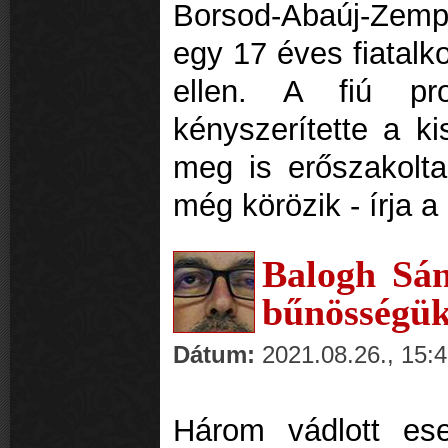
Borsod-Abaúj-Zem
egy 17 éves fiatalko
ellen. A fiú pro
kényszerítette a kis
meg is erőszakolta
még körözik - írja 
Balogh Sán
bűnösségük
Dátum:
2021.08.26., 15:
Három vádlott eset