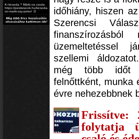
Ki kicsoda ? Márki na csoda .
időhiány, hiszen az
https://pestisracok.hu/kicsoda-
on-marki-zay-peter/ :D
Még több friss hozzászólás
Szerencsi Válas
olvasásához kattintson ide!
finanszírozásból
üzemeltetéssel 
szellemi áldozato
még több időt t
felnőttként, munka 
évre nehezebbnek b
Frissítve:
folytatja 
csaló és éd