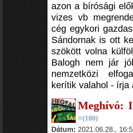
azon a bírósági elő
vizes vb megrendez
cég egykori gazdas
Sándornak is ott ke
szökött volna külfö
Balogh nem jár jól
nemzetközi elfog
kerítik valahol - írj
Meghívó: I
(180)
Dátum:
2021.06.28., 16: