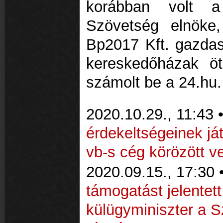
korábban volt a
Szövetség elnöke
Bp2017 Kft. gazdasá
kereskedőházak öt
számolt be a 24.hu
2020.10.29., 11:43 
érdekeltségeinek já
vb-s cég körözött v
2020.09.15., 17:30 
támogatást jelentett
külügyminiszter a S