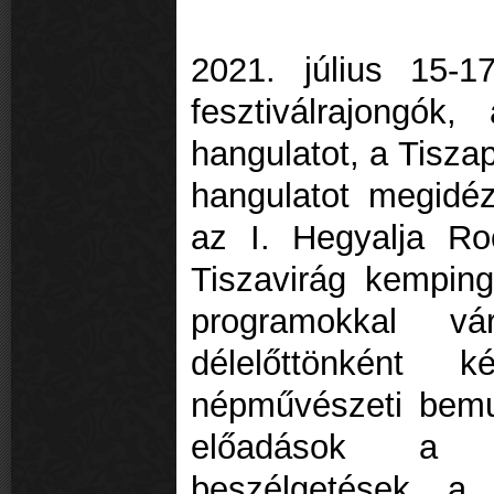
2021. július 15-1
fesztiválrajongók,
hangulatot, a Tiszap
hangulatot megidé
az I. Hegyalja Ro
Tiszavirág kempin
programokkal vá
délelőttönként k
népművészeti bemut
előadások a kö
beszélgetések a n