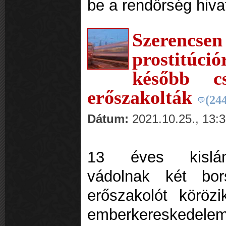
be a rendőrség hiva
Szerencs
prostitúci
később c
erőszakolták
(24
Dátum:
2021.10.25., 13:
13 éves kislán
vádolnak két bor
erőszakolót köröz
emberkereskedele