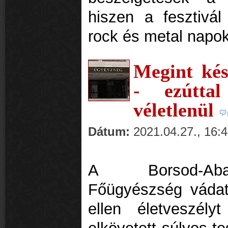
hiszen a fesztivál
rock és metal napo
Megint kés
- ezúttal
véletlenül
Dátum:
2021.04.27., 16:
A Borsod-Aba
Főügyészség vádat
ellen életveszély