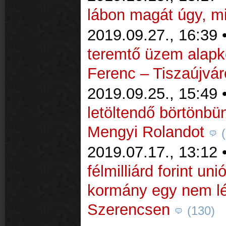
lábon magát úgy, m
2019.09.27., 16:39 
teremtő üzem alapk
Ferenc – Tiszaújvá
2019.09.25., 15:49 
letöltendő börtönbün
Mengyi Rolandot
2019.07.17., 13:12 
félmilliárd forint un
kormány egy nem lé
Szerencsen
(130)