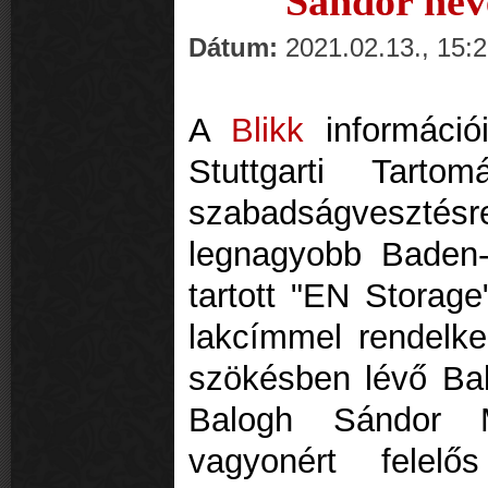
Sándor nev
Dátum:
2021.02.13., 15:
A
Blikk
információ
Stuttgarti Tart
szabadságvesztésre
legnagyobb Baden-
tartott "EN Storage
lakcímmel rendelkez
szökésben lévő Ba
Balogh Sándor 
vagyonért felelő