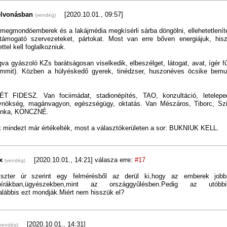
felvonásban
[2020.10.01., 09:57]
(vendég)
 megmondóemberek és a lakájmédia megkísérli sárba döngölni, ellehetetleníte
ámogató szervezeteket, pártokat. Most van erre bőven energiájuk, hi
ttel kell foglalkozniuk.
va gyászoló KZs barátságosan viselkedik, elbeszélget, látogat, avat, ígér fűt
semmit). Közben a hülyéskedő gyerek, tinédzser, huszonéves öcsike bemut
T FIDESZ. Van fociimádat, stadionépítés, TAO, konzultáció, leteleped
ügynökség, magánvagyon, egészségügy, oktatás. Van Mészáros, Tiborc, Szijj
onka, KONCZNÉ.
k mindezt már értékelték, most a választókerületen a sor: BUKNIUK KELL.
ex
[2020.10.01., 14:21]
válasza erre:
#17
(vendég)
iszter úr szerint egy felmérésből az derül ki,hogy az emberek job
n,bírákban,ügyészekben,mint az országgyűlésben.Pedig az utóbb
alábbis ezt mondják.Miért nem hisszük el?
[2020.10.01., 14:31]
(vendég)