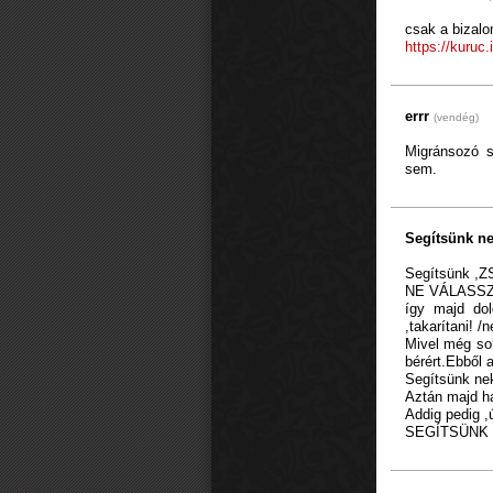
csak a bizalo
https://kuruc.
errr
(vendég)
Migránsozó s
sem.
Segítsünk ne
Segítsünk ,ZS
NE VÁLASSZU
így majd dol
,takarítani! /
Mivel még soh
bérért.Ebből a
Segítsünk nek
Aztán majd ha
Addig pedig ,
SEGÍTSÜNK 