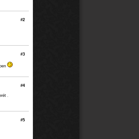
#2
#3
vben
#4
rét .
#5