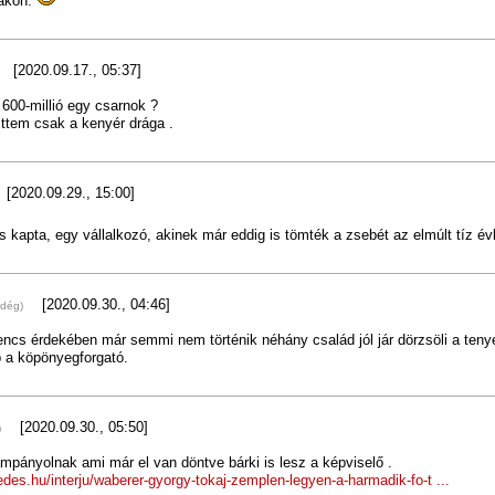
akon.
[2020.09.17., 05:37]
600-millió egy csarnok ?
ttem csak a kenyér drága .
[2020.09.29., 15:00]
kapta, egy vállalkozó, akinek már eddig is tömték a zsebét az elmúlt tíz é
[2020.09.30., 04:46]
ndég)
ncs érdekében már semmi nem történik néhány család jól jár dörzsöli a tenye
 a köpönyegforgató.
[2020.09.30., 05:50]
)
ampányolnak ami már el van döntve bárki is lesz a képviselő .
edes.hu/interju/waberer-gyorgy-tokaj-zemplen-legyen-a-harmadik-fo-t ...