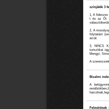
színjáték 3 
1, A fideszes
t és az Őt t
választókerüle
2, A mosolyog
folytatást (
arcát.
3, NINCS KÉ
turisztikai 
Mengyi, Sim
A szerencsie
Bizalmi ind
A belügymin
rendőrökbe
harcolnak,leg
Felmérések