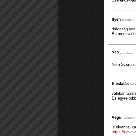
Szerencs-pat
Ilyen
(vendég)
drágaság van 
Én meg azt hi
???
(vendég)
Nem Szerencs 
Éleslátás
(ve
valóban Szere
És egyre több
Végül
(vendég
is olyannal k
https://novek