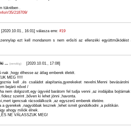
m tükrében .
info/r/35/218709/
[2020.10.01., 16:01]
válasza erre:
#19
zennylap ezt kell mondanom s nem erősíti az ellenzéki együttműködést
ki ...
[2020.10.01., 17:08]
(vendég)
-nak ,hogy élhesse az átlag emberek életét.
K MEG !!!!!
goznia kell ,és családot alapítania,gyerekeket nevelni.Menni bevásárolni 
nem bejáró nővel /
a nem dolgozott,egy ügyvéd barátom fel tudja venni ,az irodájába bojtárnak
 fidesz szerint ,bőven ki lehet jönni ,havonta.
i,mert igencsak rácsodálkozik ,az egyszerű emberek életére.
 a gyerekek ,nagyobbak lesznek ,lehet ismét gondolkodni ,a politikán.
úgy ahogy miliók élnek.
,ÉS NE VÁLASSZUK MEG!