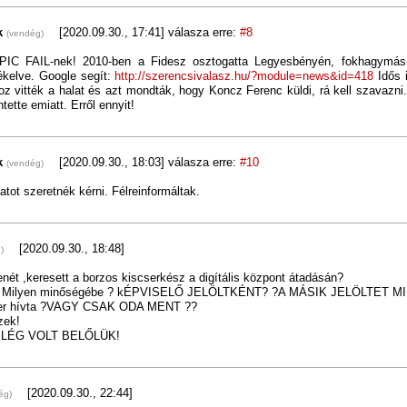
k
[2020.09.30., 17:41]
válasza erre:
#8
(vendég)
PIC FAIL-nek! 2010-ben a Fidesz osztogatta Legyesbényén, fokhagymás-
ékelve. Google segít:
http://szerencsivalasz.hu/?module=news&id=418
Idős 
z vitték a halat és azt mondták, hogy Koncz Ferenc küldi, rá kell szavazni.
ntette emiatt. Erről ennyit!
k
[2020.09.30., 18:03]
válasza erre:
#10
(vendég)
tot szeretnék kérni. Félreinformáltak.
[2020.09.30., 18:48]
)
nét ,keresett a borzos kiscserkész a digítális központ átadásán?
g, Milyen minőségébe ? kÉPVISELŐ JELÖLTKÉNT? ?A MÁSIK JELÖLTET 
ter hívta ?VAGY CSAK ODA MENT ??
zek!
 ELÉG VOLT BELŐLÜK!
[2020.09.30., 22:44]
ég)