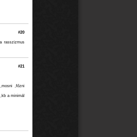
#20
 a rasszizmus
#21
,mosni ,főzni
 ,kb a minimál