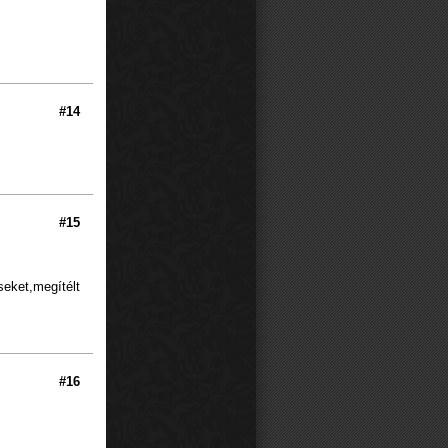
#14
#15
seket,megítélt
#16