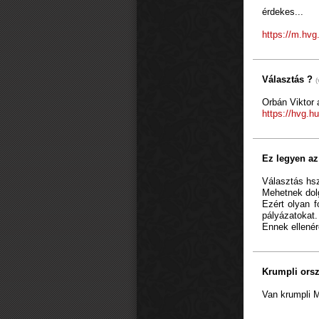
érdekes...
https://m.hvg
Választás ?
Orbán Viktor 
https://hvg.h
Ez legyen a
Választás hsz
Mehetnek dol
Ezért olyan f
pályázatokat.
Ennek ellené
Krumpli ors
Van krumpli M