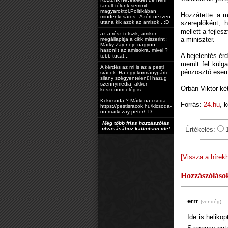
tanult tőlünk semmit
magyaroktól.Politikában
Hozzátette: a m
mindenki sáros . Azért nézzen
utána kik azok az amisok . :D
szereplőként, 
mellett a fejles
az a rész tetszik, amikor
a miniszter.
megállapitja a cikk miszerint ;
Márky Zay neje nagyon
hasonlít az amisokra, mivel ?
A bejelentés ér
több tucat...
merült fel külg
A kérdés az mi is az a pesti
pénzosztó esem
srácok. Ha egy kormánypárti
silány szégyentelenül hazug
szennymédia, akkor
Orbán Viktor ké
köszönöm elég is...
Ki kicsoda ? Márki na csoda .
Forrás:
24.hu
, 
https://pestisracok.hu/kicsoda-
on-marki-zay-peter/ :D
Még több friss hozzászólás
olvasásához kattintson ide!
Értékelés:
[Vissza a hírek
Hozzászóláso
errr
(vendég)
Ide is heliko