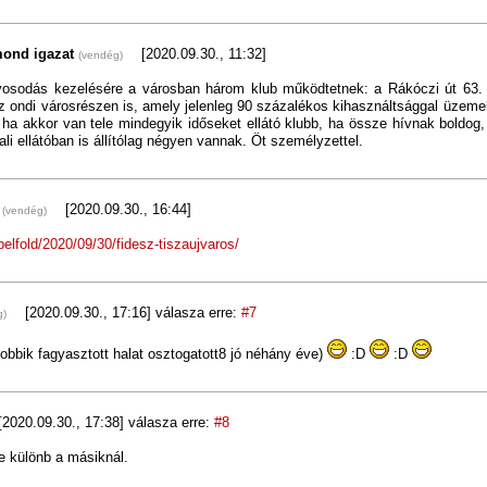
mond igazat
[2020.09.30., 11:32]
(vendég)
osodás kezelésére a városban három klub működtetnek: a Rákóczi út 63. 
z ondi városrészen is, amely jelenleg 90 százalékos kihasználtsággal üzeme
 ha akkor van tele mindegyik időseket ellátó klubb, ha össze hívnak boldog,
ali ellátóban is állítólag négyen vannak. Öt személyzettel.
.
[2020.09.30., 16:44]
(vendég)
belfold/2020/09/30/fidesz-tiszaujvaros/
[2020.09.30., 17:16]
válasza erre:
#7
g)
 jobbik fagyasztott halat osztogatott8 jó néhány éve)
:D
:D
2020.09.30., 17:38]
válasza erre:
#8
e különb a másiknál.