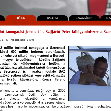
HÍREK
GALÉRIA
SZAVAZÁSOK
HOZ
rint támogatást jelentett be Szijjártó Péter külügyminiszter a Sz
, 17:30
Megtekintve:
14095
 millió forinttal támogatja a Szerencsi
özel 600 millió forintos beruházását,
munkahelyet sikerül megmenteni a Borsod-
 megyei településen - közölte Szijjártó
zdasági és külügyminiszter hétfőn, a
rat átadása alkalmából tartott ünnepségen
A Szerencset is magában foglaló BAZ
sztókörzetben időközi képviselőt választás
 a térség képviselője, Koncz Ferenc
en meghalt.
r elmondta: a beruházás révén egy új, 2300
res üzemcsarnok épül. Úgy vélte, a
árvány okozta helyzetből a kormánnyal
ő cégek akár versenyelőnyt is szerezhetnek,
rencsihez hasonló modernizációs beruházások hosszú távra meghatároz
jét.