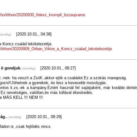
.hu/itthon/20200930_fidesz_krumpli_tiszaujvaros
[2020.10.01., 04:38]
(vendég)
a Koncz család lekötelezettje.
u/itthon/20200909_Orban_Viktor_a_Koncz_csalad_lekotelezettje
z ö gondjuk.
[2020.10.01., 08:27]
(vendég)
.-nek- ha veszít a Zsófi ,akkor ejtik a családot.Ez a szokás manapság.
gozni!!Jöhetnek a gyerekek, és lesz a kevesebb mosolygás.
ontos k.zs.-ek a kampány.Eztért használ fel sajátjaként, már korábbi dönté
 Ez nevetséges, valótlan,és más tollával ékeskedés.
re MÁS KELL !!! NEM !!!
zág..
[2020.10.01., 08:29]
(vendég)
ádon is ,csak fejlődés nincs.