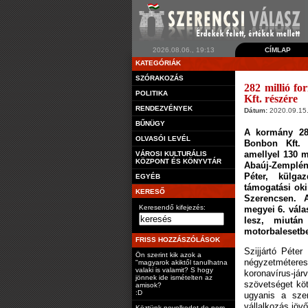
2026.08.06., 19:13
CÍMLAP
KATEGÓRIÁK
SZÓRAKOZÁS
282 millió fo
POLITIKA
Kft. részére
RENDEZVÉNYEK
Dátum:
2020.09.15.
BŰNÜGY
A kormány 282
OLVASÓI LEVÉL
Bonbon Kft. k
amellyel 130 
VÁROSI KULTURÁLIS
KÖZPONT ÉS KÖNYVTÁR
Abaúj-Zemplén
Péter, külga
EGYÉB
támogatási oki
KERESŐ
Szerencsen. 
Keresendő kifejezés:
megyei 6. vála
lesz, miután
motorbalesetb
FRISS HOZZÁSZÓLÁSOK
Szijjártó Péte
Ön szerint kik azok a
négyzetméte
"magyarok akiktől tanulhatna
valaki is valamit? S hogy
koronavírus-j
jönnek ide ismételten az
szövetséget köt
amisok?
:D
ugyanis a sze
vállalkozás jövő
Köztünk nevelkedet de nem