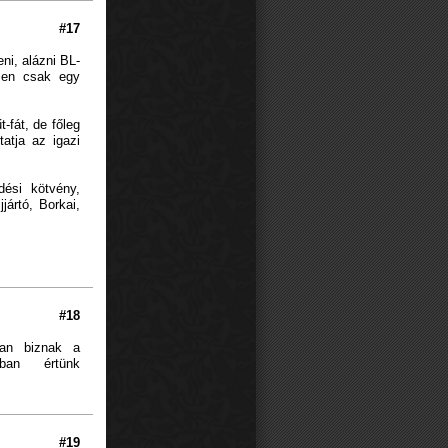
#17
ni, alázni BL-
szen csak egy
-fát, de főleg
atja az igazi
ési kötvény,
ártó, Borkai,
#18
ban biznak a
iban értünk
#19