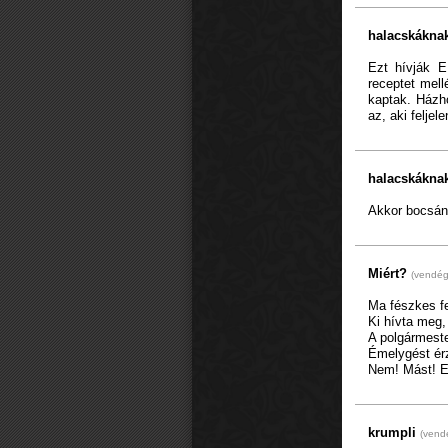
halacskákna
Ezt hívják E
receptet mell
kaptak. Házho
az, aki feljele
halacskákna
Akkor bocsána
Miért?
(vendég
Ma fészkes fe
Ki hívta me
A polgármes
Émelygést ér
Nem! Mást!
krumpli
(vend