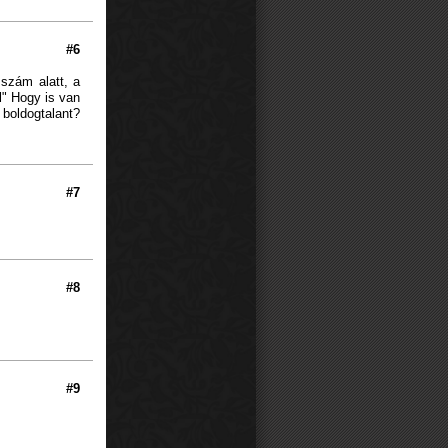
#6
szám alatt, a
l" Hogy is van
 boldogtalant?
#7
#8
#9