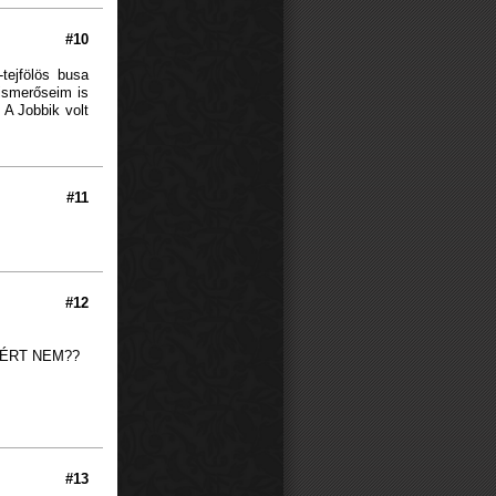
#10
tejfölös busa
ismerőseim is
 A Jobbik volt
#11
#12
MIÉRT NEM??
#13