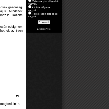
Valamennyire elégedett
vagyok.
emcsak gazdasági
Inkább elégedett
vagyok.
rájuk. Mindezek
Tökéletesen elégedett
ához is - közölte
vagyok.
apcsán eddig nem
Eredmények
öhetnek az ilyen
#1
 megfordulni a