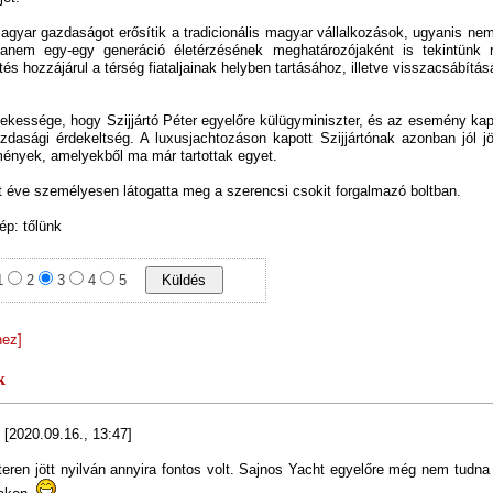
agyar gazdaságot erősítik a tradicionális magyar vállalkozások, ugyanis n
hanem egy-egy generáció életérzésének meghatározójaként is tekintünk 
ztés hozzájárul a térség fiataljainak helyben tartásához, illetve visszacsábítás
dekessége, hogy Szijjártó Péter egyelőre külügyminiszter, és az esemény k
azdasági érdekeltség. A luxusjachtozáson kapott Szijjártónak azonban jól j
ények, amelyekből ma már tartottak egyet.
t éve személyesen látogatta meg a szerencsi csokit forgalmazó boltban.
kép: tőlünk
1
2
3
4
5
hez]
k
[2020.09.16., 13:47]
pteren jött nyilván annyira fontos volt. Sajnos Yacht egyelőre még nem tudna