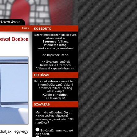
ZÁSZÓLÁSOK
Hírek
KÖSZÖNTŐ
Szeretettel köszöntjük kedves
erencsi Bonbon
olvasóinkat a
Szerencsi Válasz
internetes újság
szerkesztősége nevében!
>> Impresszum <<
>> Gyakran Ismételt
Kérdések a Szerencsi
Válasszal kapcsolatban <<
FELHÍVÁS
Közérdeklődésre számot tartó
információja van? Valami
örömmel tölti el, esetleg
felháborítja?
Küldje el nekünk
,
és leközöljük!
SZAVAZÁS
Mennyire elégedett Ön dr.
Koncz Zsófia képviselő
tevékenységének első 100
napjával?
Egyáltalán nem vagyok
hatják egy-egy
elégedett.