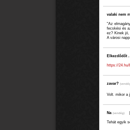
valaki nem 
"Az elmagány
fecskési és a
ez? Kinek jó,
A városi napp
Elkezdődőt 
https://24.hu/
zavar?
(vendé
Volt. mikor a
Na
[
(vendég)
Tehát egyik s