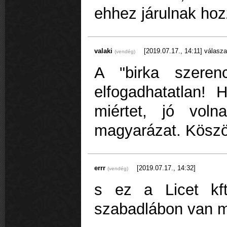
ehhez járulnak hoz
valaki
[2019.07.17., 14:11]
válasza
(vendég)
A "birka szeren
elfogadhatatlan!
miértet, jó vol
magyarázat. Kösz
errr
[2019.07.17., 14:32]
(vendég)
s ez a Licet kf
szabadlábon van mé