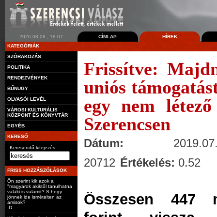
2026.08.08., 18:07
CÍMLAP
HÍREK
KATEGÓRIÁK
SZÓRAKOZÁS
Frissítve: Majdn
POLITIKA
RENDEZVÉNYEK
uniós támogatást
BŰNÜGY
egy nem létező
OLVASÓI LEVÉL
VÁROSI KULTURÁLIS
KÖZPONT ÉS KÖNYVTÁR
Szerencsen
EGYÉB
KERESŐ
Dátum:
2019.07.
Keresendő kifejezés:
20712
Értékelés:
0.52
FRISS HOZZÁSZÓLÁSOK
Ön szerint kik azok a
"magyarok akiktől tanulhatna
valaki is valamit? S hogy
Összesen 447 m
jönnek ide ismételten az
amisok?
:D