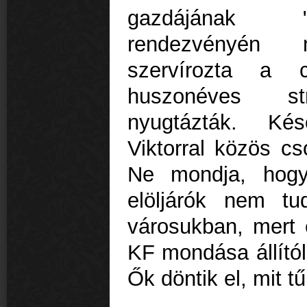
gazdájának "k
rendezvényén 
szervírozta a 
huszonéves st
nyugtázták. Ké
Viktorral közös c
Ne mondja, hogy
elöljárók nem tu
városukban, mert 
KF mondása állítól
Ők döntik el, mit 