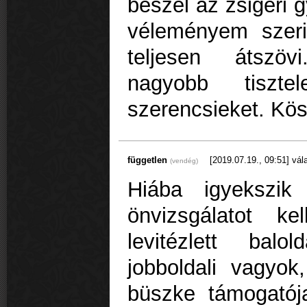
beszél az zsigeri 
véleményem szeri
teljesen átszöv
nagyobb tisztel
szerencsieket. Kö
független
[2019.07.19., 09:51]
vála
(vendég)
Hiába igyekszik e
önvizsgálatot k
levitézlett bal
jobboldali vagy
büszke támogatój