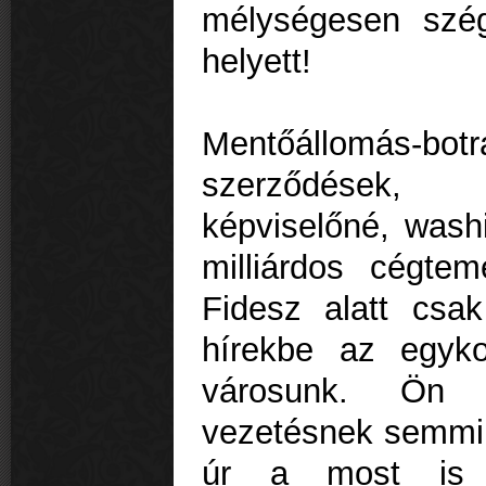
mélységesen szé
helyett!
Mentőállomás-bot
szerződések,
képviselőné, washi
milliárdos cégt
Fidesz alatt csak
hírekbe az egyko
városunk. Ön 
vezetésnek semmi 
úr a most is f