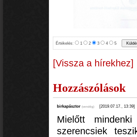
Értékelés:
1
2
3
4
5
[Vissza a hírekhez]
Hozzászólások
birkapásztor
[2019.07.17., 13:39]
(vendég)
Mielőtt mindenki
szerencsiek tesz