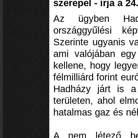
szerepel - írja a 24
Az ügyben Had
országgyűlési képv
Szerinte ugyanis va
ami valójában egy
kellene, hogy legye
félmilliárd forint eu
Hadházy járt is a
területen, ahol el
hatalmas gaz és né
A nem létező ber