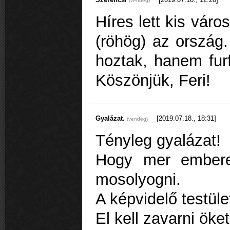
(vendég)
Híres lett kis vár
(röhög) az ország
hoztak, hanem fur
Köszönjük, Feri!
Gyalázat.
[2019.07.18., 18:31]
(vendég)
Tényleg gyalázat!
Hogy mer embere
mosolyogni.
A képvidelő testüle
El kell zavarni öket