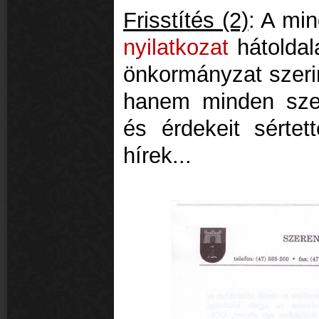
Frisstítés (2)
: A min
nyilatkozat
hátoldal
önkormányzat szerin
hanem minden szer
és érdekeit sértet
hírek...