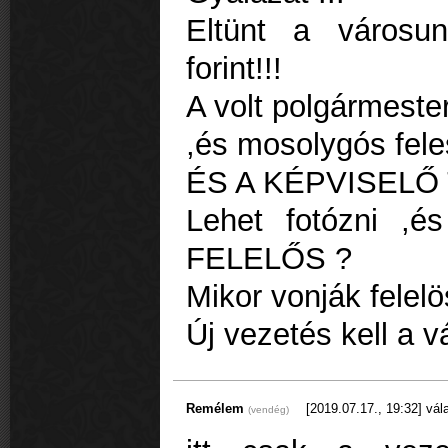
Eltünt a városun
forint!!!
A volt polgármester
,és mosolygós fele
ÉS A KÉPVISELŐ
Lehet fotózni ,
FELELŐS ?
Mikor vonják felel
Új vezetés kell a v
Remélem
[2019.07.17., 19:32]
vála
(vendég)