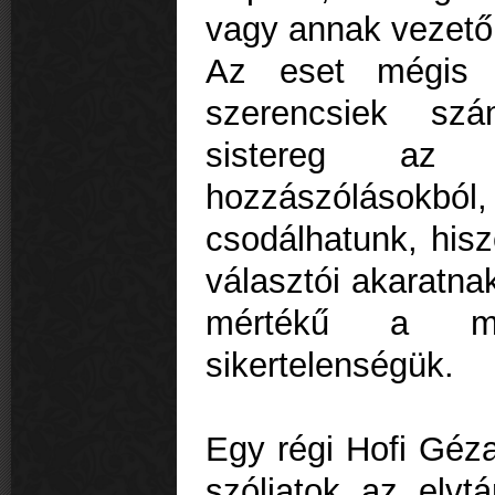
vagy annak vezető
Az eset mégis t
szerencsiek szá
sistereg az el
hozzászóláso
csodálhatunk, hisz
választói akaratna
mértékű a me
sikertelenségük.
Egy régi Hofi Géza
szóljatok az elvt