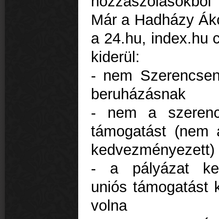
hozzászólásokbó
Már a Hadházy Ákos
a 24.hu, index.hu 
kiderül:
- nem Szerencsen 
beruházásnak
- nem a szerenc
támogatást (nem a
kedvezményezett)
- a pályázat ke
uniós támogatást 
volna