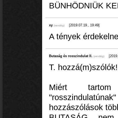
BÜNHÖDNIÜK KEL
xy
[2019.07.19., 19:49]
(vendég)
A tények érdekelne
Butaság és rosszindulat II.
[2019.
(vendég)
T. hozzá(m)szólók!
Miért tartom
"rosszindulatún
hozzászólások töb
BUTASÁG nem 