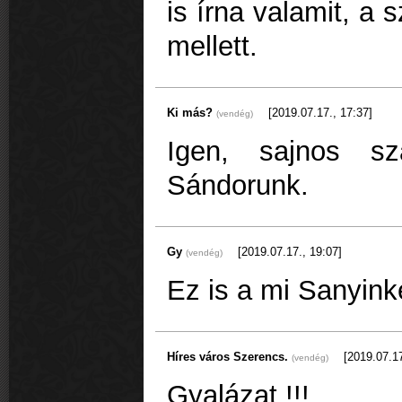
is írna valamit, a 
mellett.
Ki más?
[2019.07.17., 17:37]
(vendég)
Igen, sajnos sz
Sándorunk.
Gy
[2019.07.17., 19:07]
(vendég)
Ez is a mi Sanyink
Híres város Szerencs.
[2019.07.17
(vendég)
Gyalázat !!!