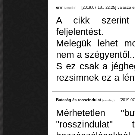
errr
[2019.07.18., 22:25]
válasza e
(vendég)
A cikk szerin
feljelentést.
Melegük lehet m
nem a szégyentől..
S ez csak a jéghe
rezsimnek ez a lé
Butaság és rosszindulat
[2019.07.
(vendég)
Mérhetetlen "
"rosszindulat