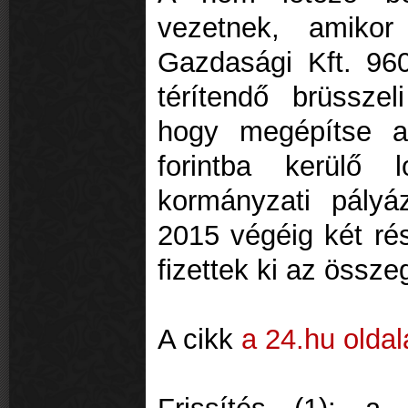
vezetnek, amikor
Gazdasági Kft. 960
térítendő brüsszel
hogy megépítse a
forintba kerülő l
kormányzati pályáz
2015 végéig két rés
fizettek ki az össze
A cikk
a 24.hu oldal