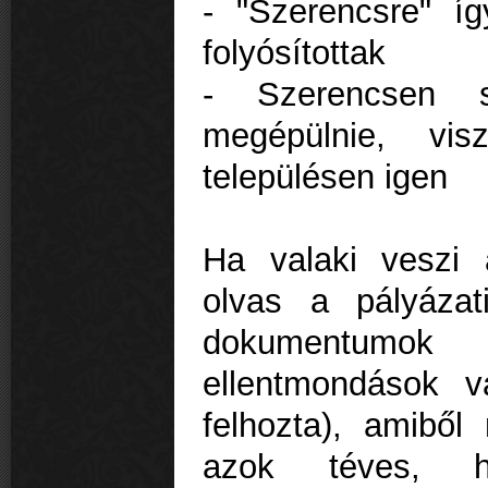
- "Szerencsre" íg
folyósítottak
- Szerencsen 
megépülnie, vis
településen igen
Ha valaki veszi 
olvas a pályázat
dokumentumok 
ellentmondások 
felhozta), amiből
azok téves, hel