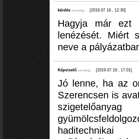
kérdés
[2019.07.19., 12:30]
(vendég)
Hagyja már ezt
lenézését. Miért 
neve a pályázatba
Képviselő
[2019.07.19., 17:01]
(vendég)
Jó lenne, ha az o
Szerencsen is ava
szigetelőanyag 
gyümölcsfeldo
haditechnika