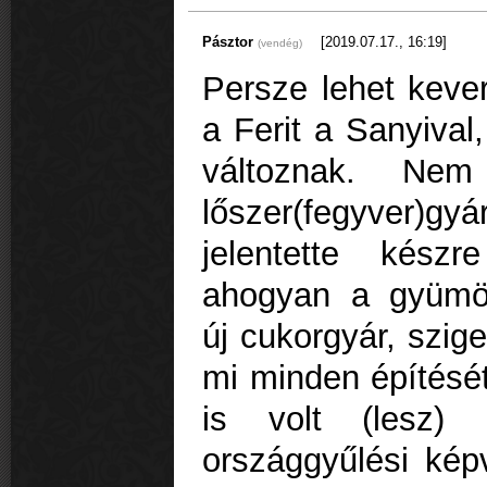
Pásztor
[2019.07.17., 16:19]
(vendég)
Persze lehet kever
a Ferit a Sanyival
változnak. Ne
lőszer(fegyver)
jelentette kész
ahogyan a gyümöl
új cukorgyár, szi
mi minden építésé
is volt (lesz) 
országgyűlési képv