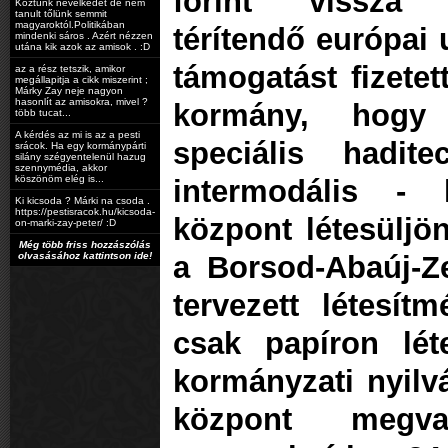
forint vissza
Köztünk nevelkedet de nem
tanult tőlünk semmit
magyaroktól.Politikában
térítendő európai 
mindenki sáros . Azért nézzen
utána kik azok az amisok . :D
támogatást fizetet
az a rész tetszik, amikor
megállapitja a cikk miszerint ;
Márky Zay neje nagyon
hasonlít az amisokra, mivel ?
kormány, hogy
több tucat...
A kérdés az mi is az a pesti
speciális hadite
srácok. Ha egy kormánypárti
silány szégyentelenül hazug
szennymédia, akkor
köszönöm elég is...
intermodális - l
Ki kicsoda ? Márki na csoda .
https://pestisracok.hu/kicsoda-
központ létesülj
on-marki-zay-peter/ :D
Még több friss hozzászólás
olvasásához kattintson ide!
a Borsod-Abaúj-Z
tervezett létesí
csak papíron lét
kormányzati nyilvá
központ megval