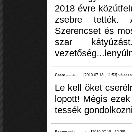
2018 évre közútfelú
zsebre tették. 
Szerencset és mos
szar kátyúzá
vezetőség...lenyúln
Csere
[2019.07.18., 11:53]
válasza
(vendég)
Le kell öket cseré
lopott! Mégis ezek
tessék gondolkozni
Szerencsi
[2019.07.18., 12:28]