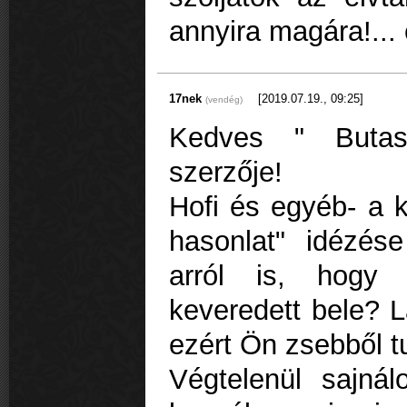
annyira magára!... 
17nek
[2019.07.19., 09:25]
(vendég)
Kedves " Butas
szerzője!
Hofi és egyéb- a 
hasonlat" idézése
arról is, hogy
keveredett bele? L
ezért Ön zsebből tu
Végtelenül sajn