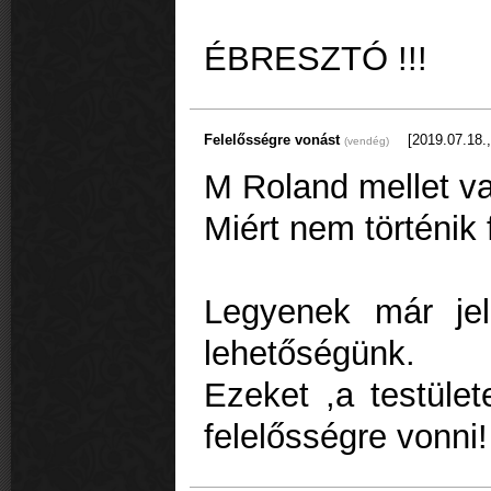
ÉBRESZTÓ !!!
Felelősségre vonást
[2019.07.18.,
(vendég)
M Roland mellet v
Miért nem történik 
Legyenek már jelö
lehetőségünk.
Ezeket ,a testülete
felelősségre vonni!