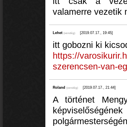
itt csak a veze
valamerre vezetik 
Lehet
[2019.07.17., 19:45]
(vendég)
itt gobozni ki kicso
https://varosikurir
szerencsen-van-egy-
Roland
[2019.07.17., 21:44]
(vendég)
A történet Mengy
képviselőségé
polgármesterség