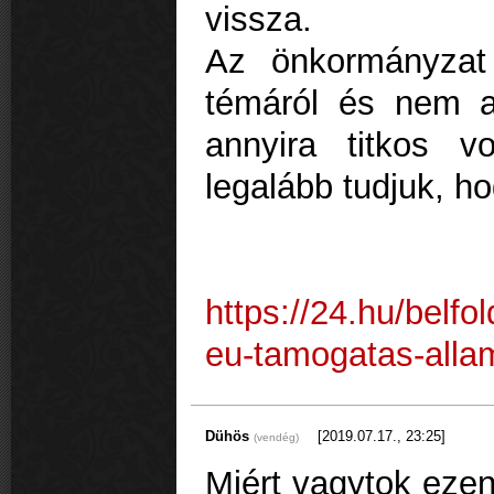
vissza.
Az önkormányzat 
témáról és nem ad
annyira titkos 
legalább tudjuk, ho
https://24.hu/belfol
eu-tamogatas-allam
Dühös
[2019.07.17., 23:25]
(vendég)
Miért vagytok eze