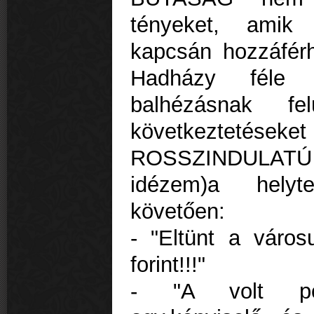
tényeket, amik
kapcsán hozzáférh
Hadházy féle sz
balhézásnak fel
következtetéseket 
ROSSZINDULATÚ o
idézem)a helyte
követően:
- "Eltünt a város
forint!!!"
- "A volt polg