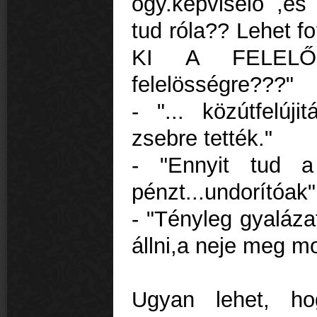
ogy.képviselő ,és
tud róla?? Lehet f
KI A FELELŐ
felelösségre???"
- "... közútfelúji
zsebre tették."
- "Ennyit tud a 
pénzt...undorítóak"
- "Tényleg gyaláz
állni,a neje meg m
Ugyan lehet, ho