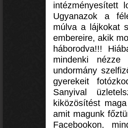
intézményesített 
Ugyanazok a fél
múlva a lájkokat 
embereire, akik mo
háborodva!!! Hiá
mindenki nézze 
undormány szelfiz
gyerekeit fotóz
Sanyival üzlete
kiközösítést maga
amit magunk főztün
Facebookon, min