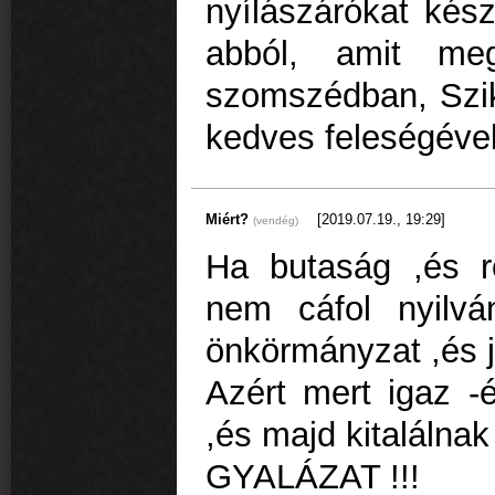
nyílászárókat kész
abból, amit meg
szomszédban, Szi
kedves feleségével
Miért?
[2019.07.19., 19:29]
(vendég)
Ha butaság ,és ro
nem cáfol nyilv
önkörmányzat ,és j
Azért mert igaz -é
,és majd kitalálnak
GYALÁZAT !!!