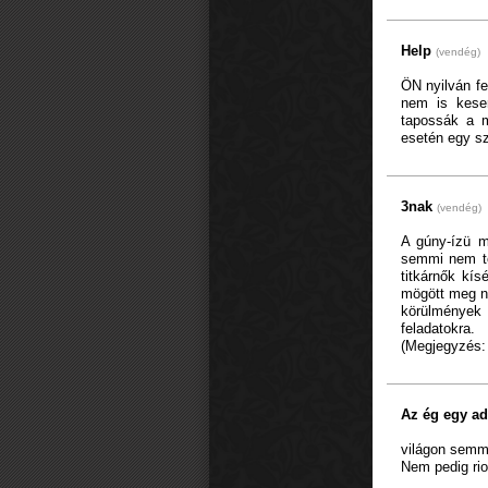
Help
(vendég)
ÖN nyilván fe
nem is kese
tapossák a m
esetén egy sz
3nak
(vendég)
A gúny-ízü m
semmi nem tö
titkárnők kís
mögött meg ne
körülmények
feladatokra.
(Megjegyzés:
Az ég egy a
világon semmi
Nem pedig rio