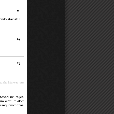
#6
ondolatainak !
#7
#8
hozzászólás: 0 db (0%)
tőségünk teljes
m előtt, mielőtt
dőrségi nyomozás