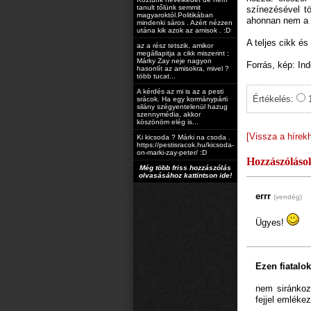
tanult tőlünk semmit
színezésével tö
magyaroktól.Politikában
ahonnan nem a s
mindenki sáros . Azért nézzen
utána kik azok az amisok . :D
A teljes cikk és
az a rész tetszik, amikor
megállapitja a cikk miszerint ;
Márky Zay neje nagyon
Forrás, kép: In
hasonlít az amisokra, mivel ?
több tucat...
A kérdés az mi is az a pesti
Értékelés:
srácok. Ha egy kormánypárti
silány szégyentelenül hazug
szennymédia, akkor
köszönöm elég is...
[Vissza a hírek
Ki kicsoda ? Márki na csoda .
https://pestisracok.hu/kicsoda-
on-marki-zay-peter/ :D
Hozzászóláso
Még több friss hozzászólás
olvasásához kattintson ide!
errr
(vendég)
Ügyes!
Ezen fiatalo
nem siránkoz
fejjel emléke