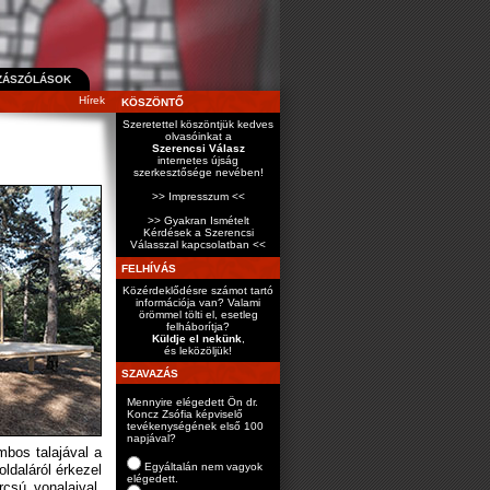
ZÁSZÓLÁSOK
Hírek
KÖSZÖNTŐ
Szeretettel köszöntjük kedves
olvasóinkat a
Szerencsi Válasz
internetes újság
szerkesztősége nevében!
>> Impresszum <<
>> Gyakran Ismételt
Kérdések a Szerencsi
Válasszal kapcsolatban <<
FELHÍVÁS
Közérdeklődésre számot tartó
információja van? Valami
örömmel tölti el, esetleg
felháborítja?
Küldje el nekünk
,
és leközöljük!
SZAVAZÁS
Mennyire elégedett Ön dr.
Koncz Zsófia képviselő
tevékenységének első 100
napjával?
bos talajával a
Egyáltalán nem vagyok
ldaláról érkezel
elégedett.
csú vonalaival,