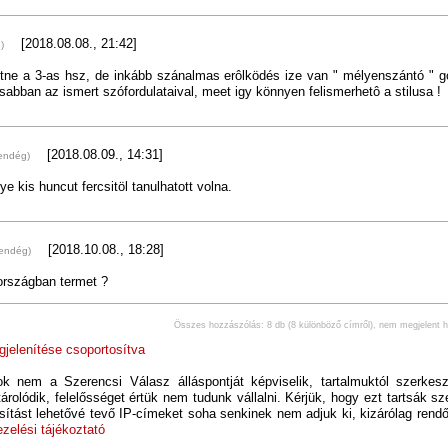
[2018.08.08., 21:42]
)
tne a 3-as hsz, de inkább szánalmas erôlködés ize van " mélyenszántó " g
abban az ismert szófordulataival, meet igy könnyen felismerhetô a stilusa !
[2018.08.09., 14:31]
endég)
ye kis huncut fercsitöl tanulhatott volna.
[2018.10.08., 18:28]
vendég)
országban termet ?
Összes hozzászólás: 8 db (8 különböző címről), nem megjelent 
elenítése csoportosítva
k nem a Szerencsi Válasz álláspontját képviselik, tartalmuktól szerkesz
árolódik, felelősséget értük nem tudunk vállalni. Kérjük, hogy ezt tartsák sze
sítást lehetővé tevő IP-címeket soha senkinek nem adjuk ki, kizárólag ren
zelési tájékoztató