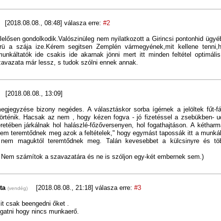
[2018.08.08., 08:48]
válasza erre:
#2
lelősen gondolkodik.Valószinüleg nem nyilatkozott a Girincsi pontonhid ügy
rü a szája ize.Kérem segitsen Zemplén vármegyének,mit kellene tenni,
unkáltatók ide csakis ide akarnak jönni mert itt minden feltétel optimáli
avazata már lessz, s tudok szólni ennek annak.
[2018.08.08., 13:09]
egjegyzése bizony negédes. A választáskor sorba ígérnek a jelöltek fűt-f
rténik. Hacsak az nem , hogy kézen fogva - jó fizetéssel a zsebükben- ud
éretében járkálnak hol halászlé-főzőversenyen, hol fogathajtáson. A kéthar
m teremtődnek meg azok a feltételek," hogy egymást tapossák itt a munkál
 nem maguktól teremtődnek meg. Talán kevesebbet a külcsinyre és töb
 Nem számítok a szavazatára és ne is szóljon egy-két embernek sem.)
dta
[2018.08.08., 21:18]
válasza erre:
#3
(vendég)
t csak beengedni őket .
gatni hogy nincs munkaerő.