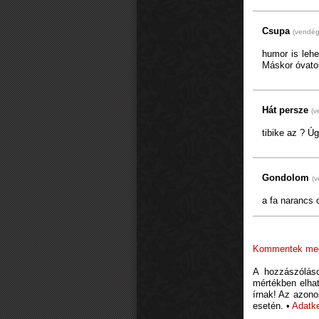
Csupa
(vendég
humor is lehe
Máskor óvatos
Hát persze
(v
tibike az ? Úg
Gondolom
(
a fa narancs 
Kommentek megj
A hozzászóláso
mértékben elhat
írnak! Az azono
esetén. •
Adatke