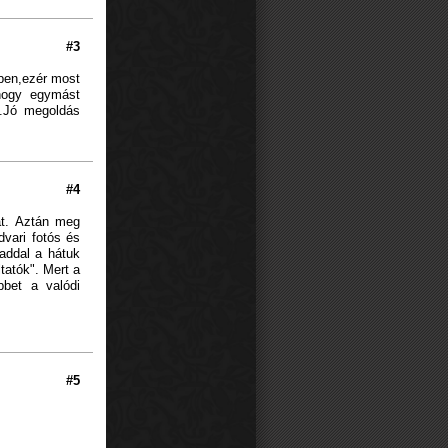
#3
ében,ezér most
hogy egymást
s.Jó megoldás
#4
át. Aztán meg
vari fotós és
maddal a hátuk
tatók". Mert a
bet a valódi
#5