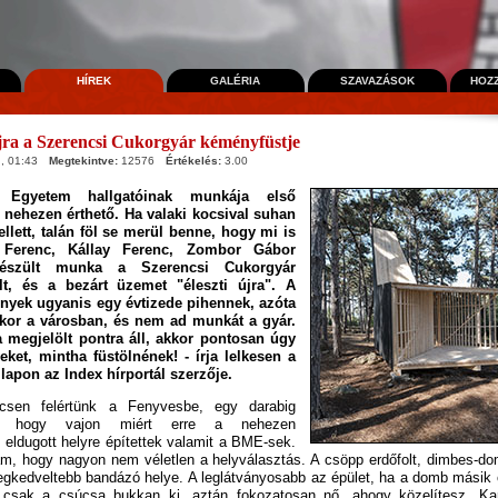
HÍREK
GALÉRIA
SZAVAZÁSOK
HOZ
jra a Szerencsi Cukorgyár kéményfüstje
, 01:43
Megtekintve:
12576
Értékelés:
3.00
 Egyetem hallgatóinak munkája első
n nehezen érthető. Ha valaki kocsival suhan
llett, talán föl se merül benne, hogy mi is
 Ferenc, Kállay Ferenc, Zombor Gábor
készült munka a Szerencsi Cukorgyár
ült, és a bezárt üzemet "éleszti újra". A
nyek ugyanis egy évtizede pihennek, azóta
kor a városban, és nem ad munkát a gyár.
 megjelölt pontra áll, akkor pontosan úgy
eket, mintha füstölnének! - írja lelkesen a
lapon az Index hírportál szerzője.
csen felértünk a Fenyvesbe, egy darabig
em, hogy vajon miért erre a nehezen
 eldugott helyre építettek valamit a BME-sek.
m, hogy nagyon nem véletlen a helyválasztás. A csöpp erdőfolt, dimbes-dom
 legkedveltebb bandázó helye. A leglátványosabb az épület, ha a domb másik o
 csak a csúcsa bukkan ki, aztán fokozatosan nő, ahogy közelítesz. Kar