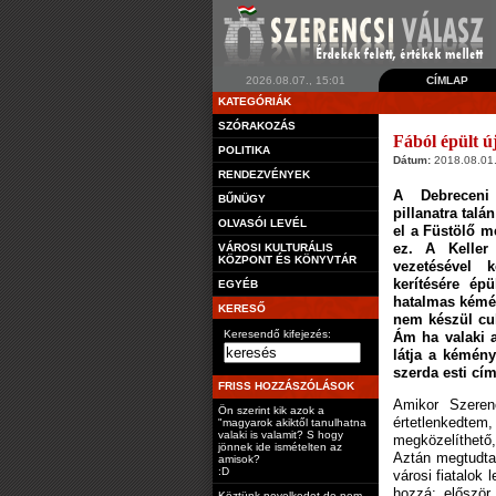
2026.08.07., 15:01
CÍMLAP
KATEGÓRIÁK
SZÓRAKOZÁS
Fából épült ú
POLITIKA
Dátum:
2018.08.01.
RENDEZVÉNYEK
A Debreceni
BŰNÜGY
pillanatra talá
OLVASÓI LEVÉL
el a Füstölő me
ez. A Keller
VÁROSI KULTURÁLIS
KÖZPONT ÉS KÖNYVTÁR
vezetésével 
kerítésére ép
EGYÉB
hatalmas kémé
KERESŐ
nem készül cu
Keresendő kifejezés:
Ám ha valaki a
látja a kémény
szerda esti cím
FRISS HOZZÁSZÓLÁSOK
Amikor Szeren
Ön szerint kik azok a
értetlenkedt
"magyarok akiktől tanulhatna
valaki is valamit? S hogy
megközelíthető,
jönnek ide ismételten az
Aztán megtudta
amisok?
:D
városi fiatalok
hozzá: először
Köztünk nevelkedet de nem