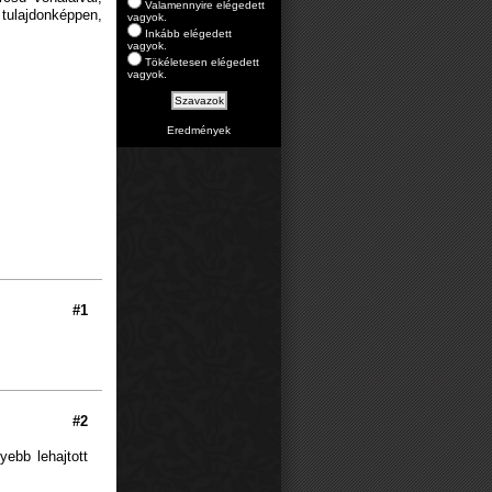
Valamennyire elégedett
 tulajdonképpen,
vagyok.
Inkább elégedett
vagyok.
Tökéletesen elégedett
vagyok.
Eredmények
#1
#2
ebb lehajtott