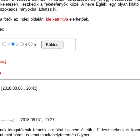
kéletesen illeszkedik a feketefenyők közé. A neve Églék: egy olyan kilátó
zokásos irányokba láthatsz ki.
 a fotók az Index oldalán,
ide kattintva
elérhetőek.
dex
1
2
3
4
5
hez]
k
[2018.08.06., 20:43]
k
[2018.08.07., 20:27]
(vendég)
nak,tárogatóznak temetik a múltat ha nem éltetik . Fideszeseknek is könny
zni mint bármit is tenni munkahelyteremtés ügyben.