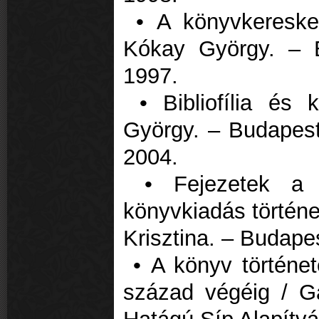
• A könyvkereske
Kókay György. – B
1997.
• Bibliofília és
György. – Budapest
2004.
• Fejezetek a 
könyvkiadás történe
Krisztina. – Budap
• A könyv története
század végéig / Ga