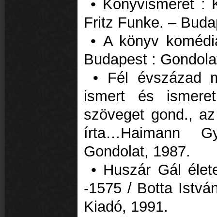
• Könyvismeret : Kö
Fritz Funke. – Budap
• A könyv komédiá
Budapest : Gondola
• Fél évszázad m
ismert és ismere
szöveget gond., az
írta…Haimann G
Gondolat, 1987.
• Huszár Gál élet
-1575 / Botta Istvá
Kiadó, 1991.