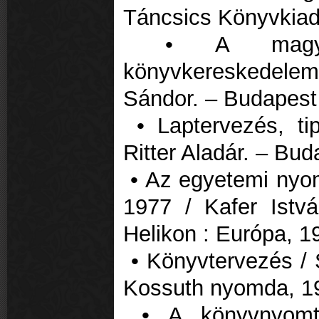
Táncsics Könyvkiad
• A magyar
könyvkereskedel
Sándor. – Budapest 
• Laptervezés, tip
Ritter Aladár. – Bu
• Az egyetemi nyo
1977 / Kafer Istv
Helikon : Európa, 1
• Könyvtervezés / S
Kossuth nyomda, 1
• A könyvnyomta