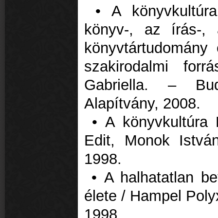
• A könyvkultúra
könyv-, az írás-,
könyvtártudomány
szakirodalmi for
Gabriella. – B
Alapítvány, 2008.
• A könyvkultúra
Edit, Monok Istvá
1998.
• A halhatatlan bet
élete / Hampel Poly
1998.