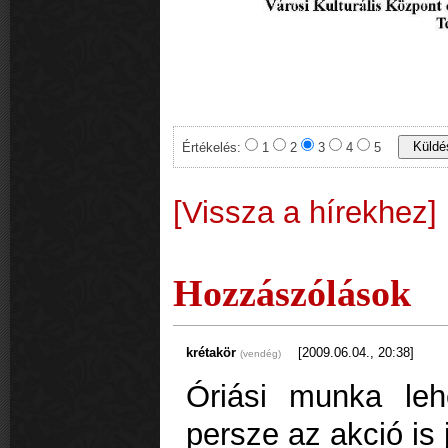
Értékelés:
1
2
3
4
5
[Vissza a hírekhez]
Hozzászólások
krétakör
[2009.06.04., 20:38]
(vendég)
Óriási munka leh
persze az akció is j