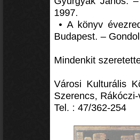
Gyurgyák János. – 
1997.
• A könyv évezred
Budapest. – Gondol
Mindenkit szeretette
Városi Kulturális 
Szerencs, Rákóczi-
Tel. : 47/362-254