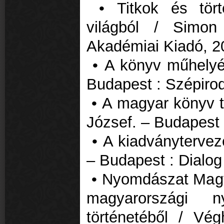
• Titkok és tört
világból / Simon
Akadémiai Kiadó, 2
• A könyv műhelyé
Budapest : Szépiro
• A magyar könyv tö
József. – Budapest 
• A kiadványtervezé
– Budapest : Dialo
• Nyomdászat Magy
magyarországi 
történetéből / Vé