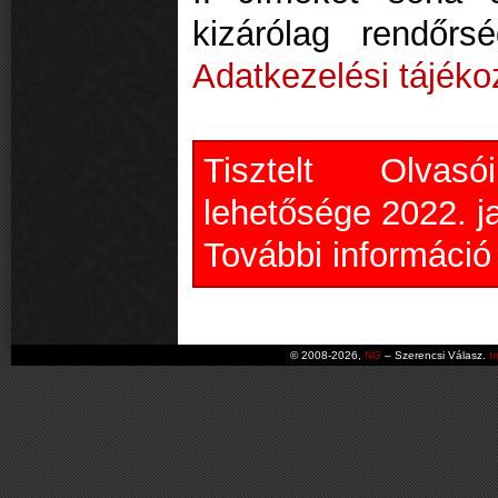
kizárólag rendőr
Adatkezelési tájéko
Tisztelt Olvas
lehetősége 2022. j
További informáci
© 2008-2026,
NG
– Szerencsi Válasz.
I