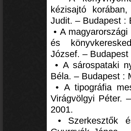
kézisajtó korában
Judit. – Budapest :
• A magyarországi
és könyvkeresked
József. – Budapest 
• A sárospataki n
Béla. – Budapest : 
• A tipográfia me
Virágvölgyi Péter. 
2001.
• Szerkesztők és