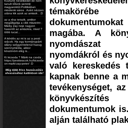
könyvkereskedel
Köztünk nevelkedet de nem
tanult tőlünk semmit
magyaroktól.Politikában
témakörébe 
mindenki sáros . Azért nézzen
utána kik azok az amisok . :D
dokumentumokat
az a rész tetszik, amikor
megállapitja a cikk miszerint ;
Márky Zay neje nagyon
hasonlít az amisokra, mivel ?
magába. A köny
több tucat...
A kérdés az mi is az a pesti
nyomdászat tö
srácok. Ha egy kormánypárti
silány szégyentelenül hazug
szennymédia, akkor
köszönöm elég is...
nyomdákról és ny
Ki kicsoda ? Márki na csoda .
https://pestisracok.hu/kicsoda-
való kereskedés t
on-marki-zay-peter/ :D
Még több friss hozzászólás
olvasásához kattintson ide!
kapnak benne a m
tevékenységet, az
könyvkészítés 
dokumentumok is.
alján található plak