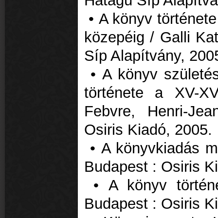
Hatágú Síp Alapítvá
• A könyv története 
közepéig / Galli Ka
Síp Alapítvány, 200
• A könyv születés
története a XV-XV
Febvre, Henri-Je
Osiris Kiadó, 2005.
• A könyvkiadás me
Budapest : Osiris K
• A könyv történe
Budapest : Osiris K