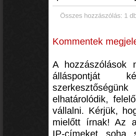
Összes hozzászólás: 1 db
Kommentek megjelen
A hozzászólások 
álláspontját kép
szerkesztőségü
elhatárolódik, fele
vállalni. Kérjük, h
mielőtt írnak! Az 
IP-címeket soha 