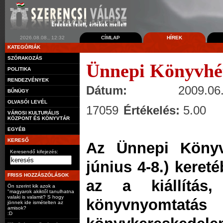
2026.08.08., 12:32
CÍMLAP
HÍREK
KATEGÓRIÁK
SZÓRAKOZÁS
Ünnepi Könyvhét
POLITIKA
RENDEZVÉNYEK
Dátum:
2009.06.
BŰNÜGY
OLVASÓI LEVÉL
17059
Értékelés:
5.00
VÁROSI KULTURÁLIS
KÖZPONT ÉS KÖNYVTÁR
EGYÉB
KERESŐ
Az Ünnepi Könyv
Keresendő kifejezés:
június 4-8.) keret
FRISS HOZZÁSZÓLÁSOK
az a kiállítás
Ön szerint kik azok a
"magyarok akiktől tanulhatna
valaki is valamit? S hogy
könyvnyomt
jönnek ide ismételten az
amisok?
:D