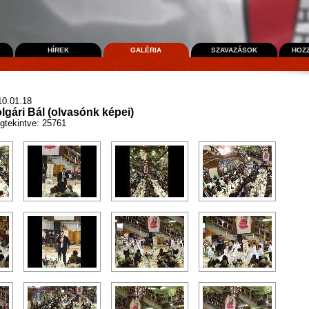
HÍREK
GALÉRIA
SZAVAZÁSOK
HOZ
10.01.18
lgári Bál (olvasónk képei)
gtekintve: 25761