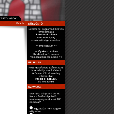
ZÁSZÓLÁSOK
Galéria
KÖSZÖNTŐ
Szeretettel köszöntjük kedves
olvasóinkat a
Szerencsi Válasz
internetes újság
szerkesztősége nevében!
>> Impresszum <<
>> Gyakran Ismételt
Kérdések a Szerencsi
Válasszal kapcsolatban <<
FELHÍVÁS
Közérdeklődésre számot tartó
információja van? Valami
örömmel tölti el, esetleg
felháborítja?
Küldje el nekünk
,
és leközöljük!
SZAVAZÁS
Mennyire elégedett Ön dr.
Koncz Zsófia képviselő
tevékenységének első 100
napjával?
Egyáltalán nem vagyok
elégedett.