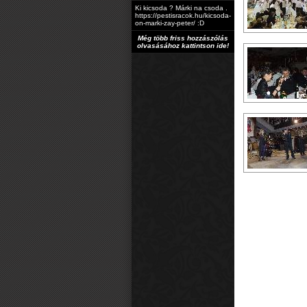
Ki kicsoda ? Márki na csoda .
https://pestisracok.hu/kicsoda-
on-marki-zay-peter/ :D
Még több friss hozzászólás
olvasásához kattintson ide!