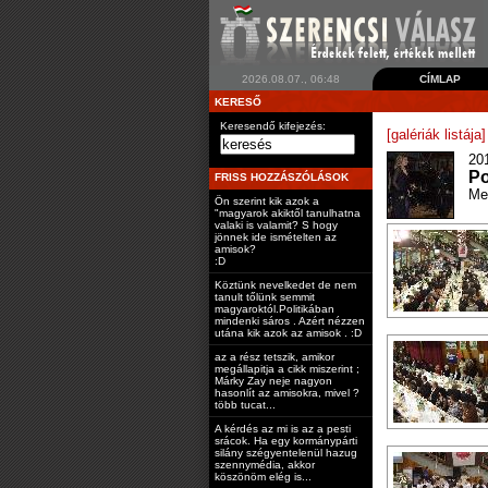
2026.08.07., 06:48
CÍMLAP
KERESŐ
Keresendő kifejezés:
[galériák listája]
20
Po
FRISS HOZZÁSZÓLÁSOK
Me
Ön szerint kik azok a
"magyarok akiktől tanulhatna
valaki is valamit? S hogy
jönnek ide ismételten az
amisok?
:D
Köztünk nevelkedet de nem
tanult tőlünk semmit
magyaroktól.Politikában
mindenki sáros . Azért nézzen
utána kik azok az amisok . :D
az a rész tetszik, amikor
megállapitja a cikk miszerint ;
Márky Zay neje nagyon
hasonlít az amisokra, mivel ?
több tucat...
A kérdés az mi is az a pesti
srácok. Ha egy kormánypárti
silány szégyentelenül hazug
szennymédia, akkor
köszönöm elég is...