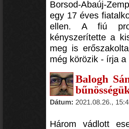
Borsod-Abaúj-Zem
egy 17 éves fiatalko
ellen. A fiú pro
kényszerítette a kis
meg is erőszakolta
még körözik - írja 
Balogh Sán
bűnösségük
Dátum:
2021.08.26., 15:
Három vádlott eset