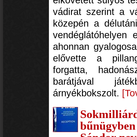
elkövetett súlyos te
vádirat szerint a v
közepén a délután
vendéglátóhelyen eg
ahonnan gyalogosa
elővette a pillan
forgatta, hadoná
barátjával ját
árnyékbokszolt.
[To
Sokmilli
bűnügyben