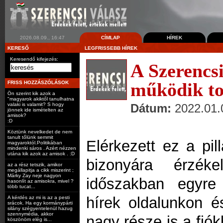
2026.08.09., 16:47
CÍMLAP
HÍREK
KERESŐ
LEGFRISSEBB HÍREK
Keresendő kifejezés:
A Szerencs
működik t
FRISS HOZZÁSZÓLÁSOK
Ön szerint kik azok a
"magyarok akiktől tanulhatna
Dátum:
2022.01.
valaki is valamit? S hogy
jönnek ide ismételten az
amisok?
:D
Köztünk nevelkedet de nem
tanult tőlünk semmit
Elérkezett ez a pill
magyaroktól.Politikában
mindenki sáros . Azért nézzen
utána kik azok az amisok . :D
bizonyára érzék
az a rész tetszik, amikor
megállapitja a cikk miszerint ;
Márky Zay neje nagyon
időszakban egyre
hasonlít az amisokra, mivel ?
több tucat...
hírek oldalunkon és
A kérdés az mi is az a pesti
srácok. Ha egy kormánypárti
silány szégyentelenül hazug
szennymédia, akkor
nagy része is a fió
köszönöm elég is...