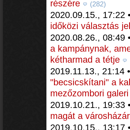
részére
(282)
2020.09.15., 17:22 
időközi választás jel
2020.08.26., 08:49 
a kampánynak, ame
kétharmad a tétje
2019.11.13., 21:14 
"becsicskítani" a ka
mezőzombori galeri
2019.10.21., 19:33 
magát a városházár
2019.10.15., 13:17 