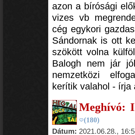
azon a bírósági elő
vizes vb megrendez
cég egykori gazdas
Sándornak is ott ke
szökött volna külfö
Balogh nem jár jól
nemzetközi elfog
kerítik valahol - írj
Meghívó: I
(180)
Dátum:
2021.06.28., 16: