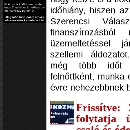
Ki kicsoda ? Márki na csoda .
időhiány, hiszen az
https://pestisracok.hu/kicsoda-
on-marki-zay-peter/ :D
Még több friss hozzászólás
Szerencsi Válas
olvasásához kattintson ide!
finanszírozásból
üzemeltetéssel 
szellemi áldozato
még több időt t
felnőttként, munka 
évre nehezebbnek b
Frissítve:
folytatja 
csaló és éd