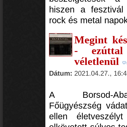
hiszen a fesztivál
rock és metal napo
Megint kés
- ezúttal
véletlenül
Dátum:
2021.04.27., 16:
A Borsod-Aba
Főügyészség vádat
ellen életveszély