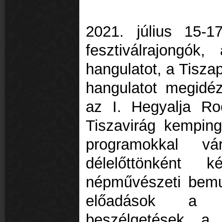
2021. július 15-1
fesztiválrajongók,
hangulatot, a Tiszap
hangulatot megidé
az I. Hegyalja Ro
Tiszavirág kempin
programokkal vá
délelőttönként k
népművészeti bemut
előadások a kö
beszélgetések a n