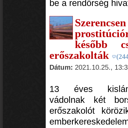
be a rendőrség hiva
Szerencs
prostitúci
később c
erőszakolták
(24
Dátum:
2021.10.25., 13:
13 éves kislán
vádolnak két bor
erőszakolót köröz
emberkereskedele