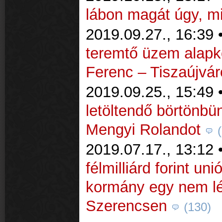
lábon magát úgy, m
2019.09.27., 16:39 
teremtő üzem alapk
Ferenc – Tiszaújvá
2019.09.25., 15:49 
letöltendő börtönbün
Mengyi Rolandot
2019.07.17., 13:12 
félmilliárd forint un
kormány egy nem lé
Szerencsen
(130)