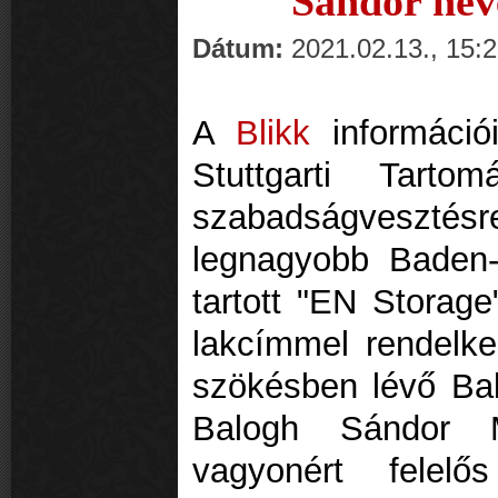
Sándor nev
Dátum:
2021.02.13., 15:
A
Blikk
információ
Stuttgarti Tart
szabadságvesztésre
legnagyobb Baden-
tartott "EN Storage
lakcímmel rendelkez
szökésben lévő Ba
Balogh Sándor 
vagyonért felelő