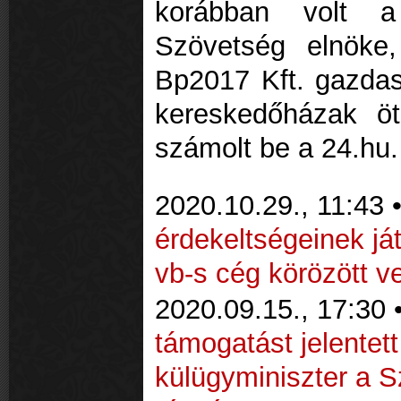
korábban volt a
Szövetség elnöke
Bp2017 Kft. gazdasá
kereskedőházak öt
számolt be a 24.hu
2020.10.29., 11:43 
érdekeltségeinek já
vb-s cég körözött v
2020.09.15., 17:30 
támogatást jelentett
külügyminiszter a S