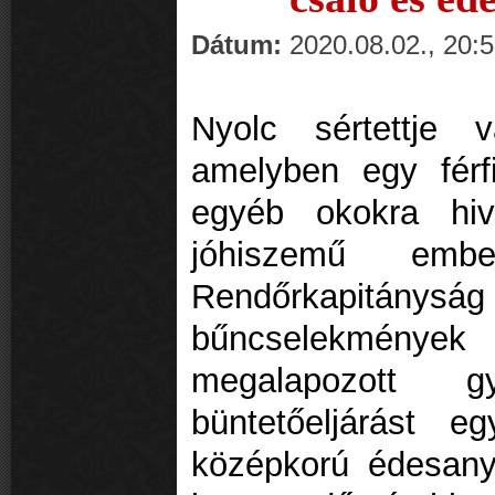
Dátum:
2020.08.02., 20:
Nyolc sértettje
amelyben egy férfi
egyéb okokra hiv
jóhiszemű embe
Rendőrkapitányság
bűncselekmén
megalapozott g
büntetőeljárást 
középkorú édesany