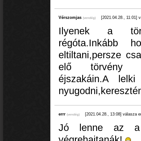
Vérszomjas
[2021.04.28., 11:01]
v
(vendég)
Ilyenek a tör
régóta.Inkább h
eltiltani,persze c
elő törvény ja
éjszakáin.A lel
nyugodni,keresztén
errr
[2021.04.28., 13:08]
válasza e
(vendég)
Jó lenne az a 
végrehajtanák!