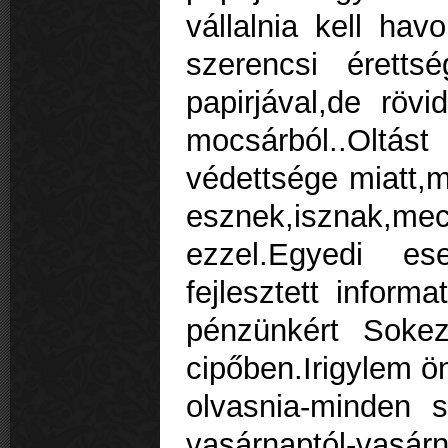
vállalnia kell hav
szerencsi éretts
papirjával,de rövi
mocsárból..Oltás
védettsége miatt,
esznek,isznak,me
ezzel.Egyedi es
fejlesztett informa
pénzünkért Soke
cipőben.Irigylem ö
olvasnia-minden s
vasárnaptól-vasárn