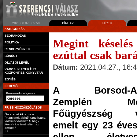
2026.08.07., 05:58
CÍMLAP
HÍREK
KATEGÓRIÁK
SZÓRAKOZÁS
Megint késelés
POLITIKA
RENDEZVÉNYEK
ezúttal csak bará
BŰNÜGY
OLVASÓI LEVÉL
Dátum:
2021.04.27., 16:
VÁROSI KULTURÁLIS
KÖZPONT ÉS KÖNYVTÁR
EGYÉB
KERESŐ
A Borsod-Ab
Keresendő kifejezés:
Zemplén Meg
FRISS HOZZÁSZÓLÁSOK
Főügyészség v
Ön szerint kik azok a
"magyarok akiktől tanulhatna
valaki is valamit? S hogy
emelt egy 23 éves 
jönnek ide ismételten az
amisok?
:D
ellen életvesz