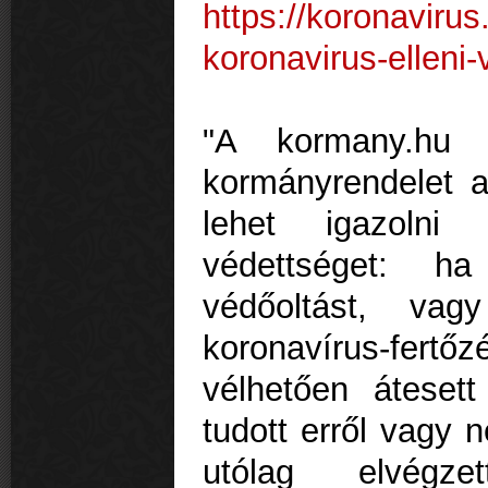
https://koronavirus
koronavirus-elleni-
"A kormany.hu 
kormányrendelet 
lehet igazolni 
védettséget: h
védőoltást, vag
koronavírus-fertő
vélhetően áteset
tudott erről vagy 
utólag elvégzet