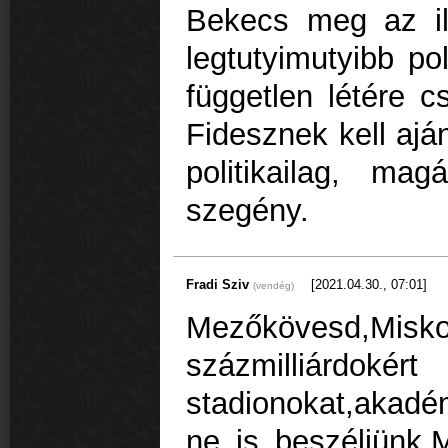
Bekecs meg az i
legtutyimutyibb po
független létére c
Fidesznek kell ajá
politikailag, mag
szegény.
Fradi Sziv
[2021.04.30., 07:01]
(vendég)
Mezőkövesd,Misko
százmilliá
stadionokat,akad
ne is beszéljünk