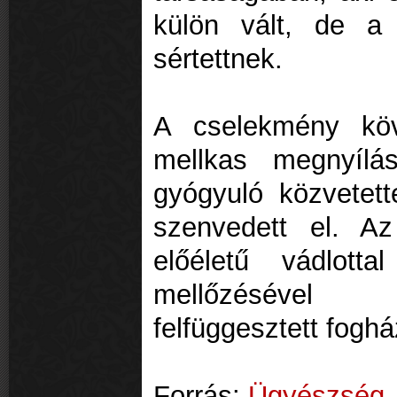
külön vált, de a
sértettnek.
A cselekmény köv
mellkas megnyílá
gyógyuló közvetett
szenvedett el. A
előéletű vádlott
mellőzésével 
felfüggesztett foghá
Forrás:
Ügyészség