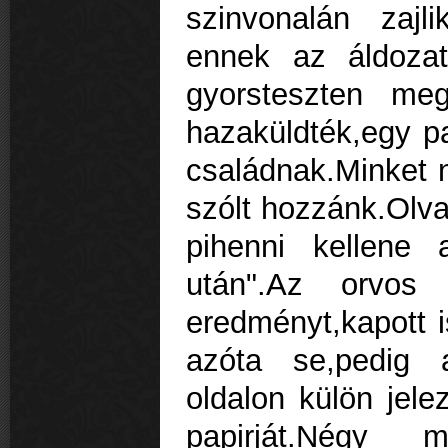
szinvonalán zajl
ennek az áldoza
gyorsteszten me
hazaküldték,egy pa
családnak.Minket 
szólt hozzánk.Olv
pihenni kellene
után".Az orvos 
eredményt,kapott i
azóta se,pedig a
oldalon külön jele
papirját.Négy m