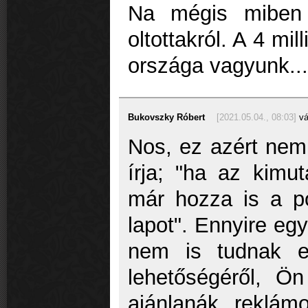
Na mégis miben 
oltottakról. A 4 mil
országa vagyunk..
Bukovszky Róbert
[2021.05.04., 08:03]
vá
Nos, ez azért nem
írja; "ha az kimuta
már hozza is a p
lapot". Ennyire eg
nem is tudnak e
lehetőségéről, Ön
ajánlanák, reklám