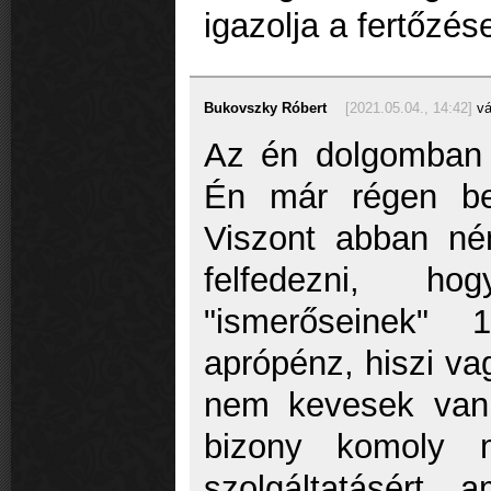
igazolja a fertőzés
Bukovszky Róbert
[2021.05.04., 14:42]
vá
Az én dolgomban 
Én már régen be
Viszont abban né
felfedezni, 
"ismerőseinek"
aprópénz, hiszi va
nem kevesek van
bizony komoly m
szolgáltatásért 