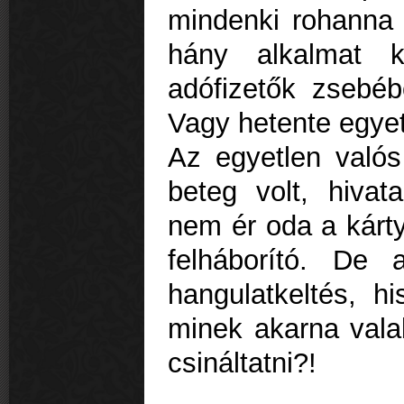
mindenki rohanna 
hány alkalmat k
adófizetők zsebéb
Vagy hetente egye
Az egyetlen valós
beteg volt, hivata
nem ér oda a kárty
felháborító. De
hangulatkeltés, h
minek akarna valak
csináltatni?!