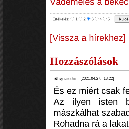
Vádemelés a bekecsi
Értékelés:
1
2
3
4
5
[Vissza a hírekhez]
Hozzászólások
röhej
[2021.04.27., 18:22]
(vendég)
És ez miért csak f
Az ilyen isten 
mászkálhat szaba
Rohadna rá a lakat