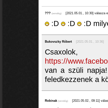
???
[2021.05.01., 10:30]
válasza e
(vendég)
:D
:D
:D mily
Bukovszky Róbert
[2021.05.01., 10:36]
Csaxol
https://www.faceb
van a szüli napja
feledkezzenek a kö
Robinak
[2021.05.02., 09:11]
válas
(vendég)