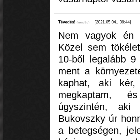
Tévedés!
[2021.05.04., 09:44]
(vendég)
Nem vagyok én s
Közel sem tökélet
10-ből legalább 
ment a környezet
kaphat, aki kér
megkaptam, é
úgyszintén, aki
Bukovszky úr honna
a betegségen, jele