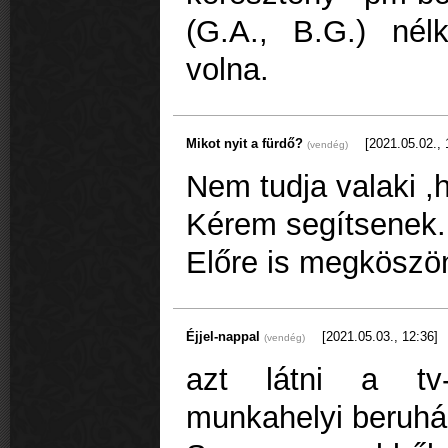
(G.A., B.G.) nél
volna.
Mikot nyit a fürdő?
[2021.05.02., 
(vendég)
Nem tudja valaki ,
Kérem segítsenek.
Előre is megkösz
Éjjel-nappal
[2021.05.03., 12:36]
(vendég)
azt látni a tv
munkahelyi beruhá