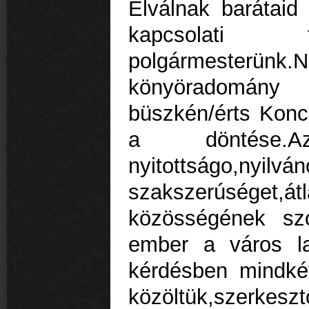
Elválnak barátaid 
kapcsolati t
polgármester
könyöradomány
büszkén/érts Konc 
a döntése.
nyitottságo,nyi
szakszerúséget,
közösségének szo
ember a város la
kérdésben mindkét
közöltük,szerkes