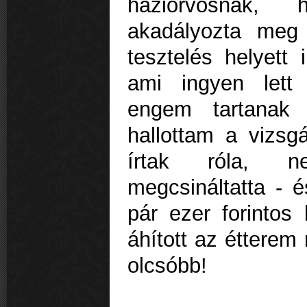
háziorvosnak, 
akadályozta meg
tesztelés helyett
ami ingyen lett
engem tartanak 
hallottam a vizsgá
írtak róla, 
megcsináltatta - é
pár ezer forintos 
áhított az étterem
olcsóbb!