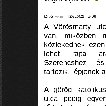
kérdés
[2021.04.29., 15:56]
(vendég)
A Vörösmarty utca
van, miközben m
közlekednek ezen
lehet rajta aras
Szerencshez és
tartozik, lépjenek 
A görög katoliku
utca pedig egye