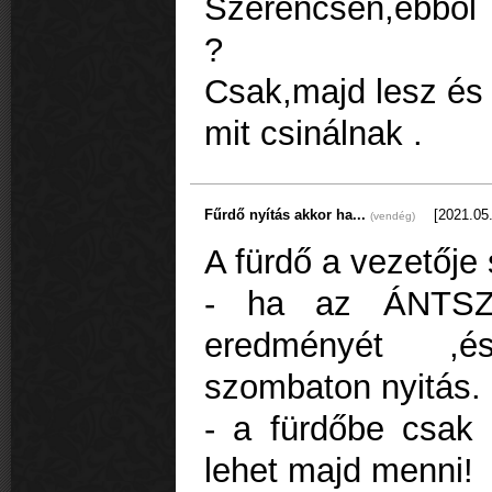
Szerencsen,ebből
?
Csak,majd lesz és 
mit csinálnak .
Fűrdő nyítás akkor ha...
[2021.05.
(vendég)
A fürdő a vezetője 
- ha az ÁNTSZ 
eredményét ,é
szombaton nyitás.
- a fürdőbe csak 
lehet majd menni!