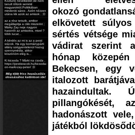
Köztünk nevelkedet de nem
tanult tőlünk semmit
magyaroktól.Politikában
okozó gondatlans
mindenki sáros . Azért nézzen
utána kik azok az amisok . :D
elkövetett súlyos 
az a rész tetszik, amikor
megállapitja a cikk miszerint ;
Márky Zay neje nagyon
hasonlít az amisokra, mivel ?
sértés vétsége mia
több tucat...
A kérdés az mi is az a pesti
vádirat szerint 
srácok. Ha egy kormánypárti
silány szégyentelenül hazug
szennymédia, akkor
hónap közepén
köszönöm elég is...
Ki kicsoda ? Márki na csoda .
https://pestisracok.hu/kicsoda-
Bekecsen, egy ve
on-marki-zay-peter/ :D
Még több friss hozzászólás
italozott barátjá
olvasásához kattintson ide!
hazaindultak. 
pillangókését, az
hadonászott vele
játékból lökdösődö