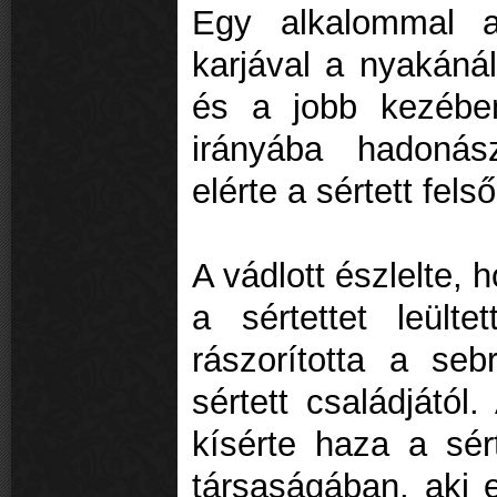
Egy alkalommal a
karjával a nyakáná
és a jobb kezében
irányába hadonász
elérte a sértett felső
A vádlott észlelte, 
a sértettet leült
rászorította a seb
sértett családjától
kísérte haza a sért
társaságában, aki 