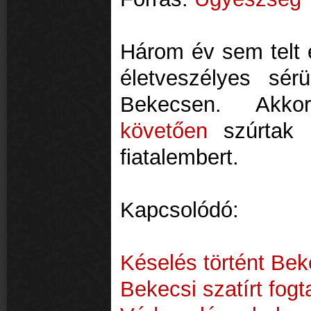
Három év sem telt e
életveszélyes sér
Bekecsen. Ak
követően
szúrtak 
fiatalembert.
Kapcsolódó:
Késelés történt Bek
Bekecsi szatírt fogt