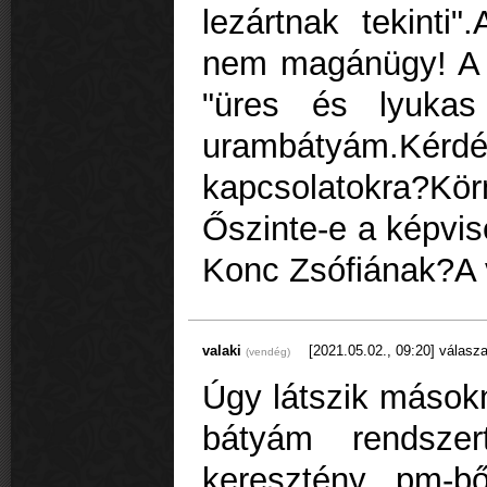
lezártnak tekinti
nem magánügy! A 
"üres és lyukas
urambátyám.Kérd
kapcsolatokra?Kö
Őszinte-e a képvis
Konc Zsófiának?A 
valaki
[2021.05.02., 09:20]
válasza
(vendég)
Úgy látszik másokn
bátyám rendszer
keresztény pm-b