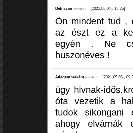
Dehiszen
[2021.05.04., 18:25]
(vendég)
Ön mindent tud , d
az észt ez a ke
egyén . Ne c
huszonéves !
Átlagemberként
[2021.05.05., 09:
(vendég)
úgy hivnak-idős,kr
óta vezetik a hal
tudok sikongani é
ahogy elvárnák 