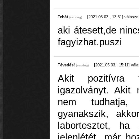
Tehát
[2021.05.03., 13:51]
válasza
(vendég)
aki átesett,de nin
fagyizhat.puszi
Tévedés!
[2021.05.03., 15:11]
vála
(vendég)
Akit pozitívra 
igazolványt. Akit
nem tudhatja,
gyanakszik, akkor
labortesztet, ha 
jelenlétét, már h