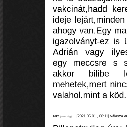
vakcinát,hadd ker
ideje lejárt,minden
ahogy van.Egy mag
igazolványt-ez is 
Adrián vagy ilye
egy meccsre s s
akkor bilibe 
mehetek,mert nincs
valahol,mint a kö
errr
[2021.05.01., 00:11]
válasza e
(vendég)