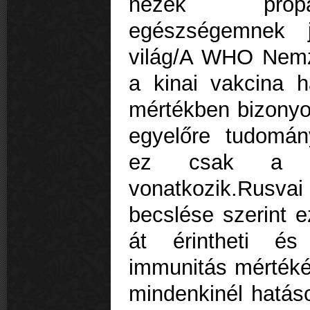
nézek propa
egészségemnek j
világ/A WHO Nemze
a kinai vakcina 
mértékben bizonyo
egyelőre tudomán
ez csak a 60
vonatkozik.Rusv
becslése szerint e
át érintheti és
immunitás mértéké
mindenkinél hatás