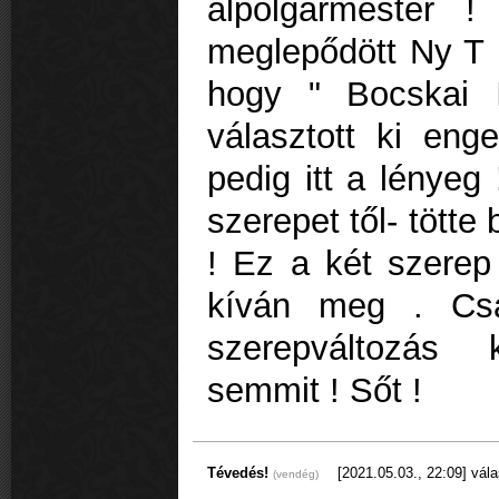
alpolgármester !
meglepődött Ny T 
hogy " Bocskai 
választott ki eng
pedig itt a lényeg
szerepet től- tötte
! Ez a két szere
kíván meg . Cs
szerepváltozás
semmit ! Sőt !
Tévedés!
[2021.05.03., 22:09]
vála
(vendég)