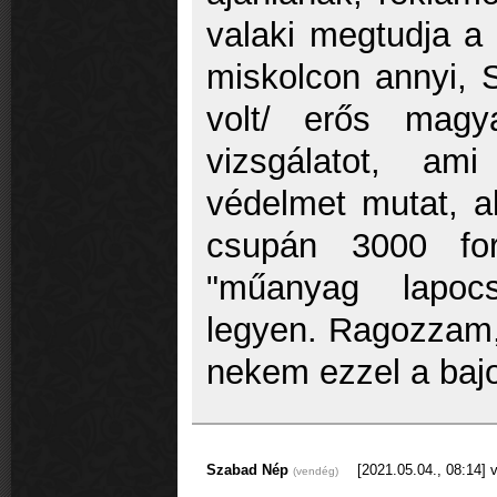
valaki megtudja a 
miskolcon annyi,
volt/ erős magya
vizsgálatot, am
védelmet mutat, a
csupán 3000 for
"műanyag lapocs
legyen. Ragozzam, 
nekem ezzel a baj
Szabad Nép
[2021.05.04., 08:14]
v
(vendég)