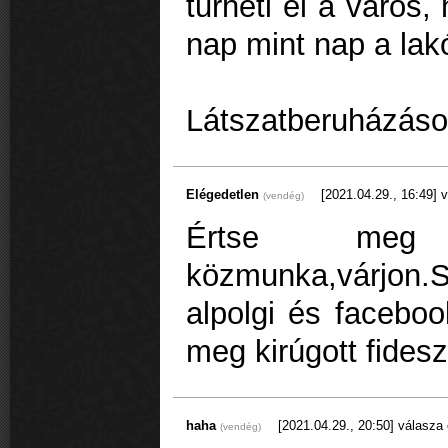
tűrheti el a város
nap mint nap a lak
Látszatberuházások
Elégedetlen
[2021.04.29., 16:49]
v
(vendég)
Értse meg 
közmunka,várjon.
alpolgi és faceboo
meg kirúgott fides
haha
[2021.04.29., 20:50]
válasza 
(vendég)