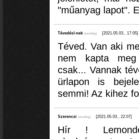
"műanyag lapot". E
Tévedés!-nek
[2021.05.03., 17:05]
(vendég)
Téved. Van aki me
nem kapta meg a
csak... Vannak tév
ürlapon is bejel
semmi! Az kihez fo
Szerencsi
[2021.05.03., 22:07]
(vendég)
Hír ! Lemond