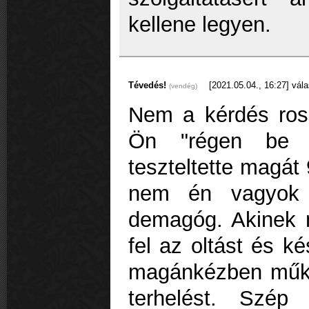
kellene legyen.
Tévedés!
[2021.05.04., 16:27]
vála
(vendég)
Nem a kérdés ros
Ön "régen be v
teszteltette magát
nem én vagyok
demagóg. Akinek 
fel az oltást és k
magánkézben műkö
terhelést. Szép