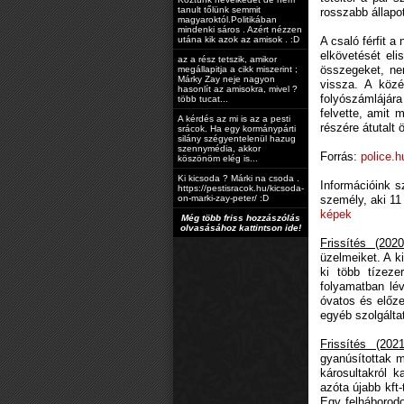
tanult tőlünk semmit
rosszabb állapot
magyaroktól.Politikában
mindenki sáros . Azért nézzen
utána kik azok az amisok . :D
A csaló férfit a
elkövetését eli
az a rész tetszik, amikor
összegeket, ne
megállapitja a cikk miszerint ;
Márky Zay neje nagyon
vissza. A közé
hasonlít az amisokra, mivel ?
folyószámlájára
több tucat...
felvette, amit 
A kérdés az mi is az a pesti
részére átutalt 
srácok. Ha egy kormánypárti
silány szégyentelenül hazug
szennymédia, akkor
Forrás:
police.h
köszönöm elég is...
Ki kicsoda ? Márki na csoda .
Információink s
https://pestisracok.hu/kicsoda-
on-marki-zay-peter/ :D
személy, aki 11
képek
Még több friss hozzászólás
olvasásához kattintson ide!
Frissítés (202
üzelmeiket. A k
ki több tízeze
folyamatban lé
óvatos és előze
egyéb szolgálta
Frissítés (202
gyanúsítottak m
károsultakról k
azóta újabb kft
Egy felháborodo