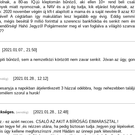
olnak, a 80-as IQ-jú kleptomán bűnöző, aki ellen 10+ rend beli csa
yek miatt nyomoznak, a NAV és a jó ég tudja, kik eljárást folytatnak, az 
: 2020 november végén új kft-t alapított a mama és a saját nevére 9 azaz
őkével! A cégtárban így makulátlan lesz legalább egy évig. Eddig semm
ta, mégis besétál 9 millió forinttal a szerencsi bankfiókba és senkit nem é
endőrség! Hahó Jegyző! Polgármester meg el van foglalva a világító szarva
??
[2021.01.07., 21:50]
piti bűnöző, sem a nemzetközi körözött nem zavar senkit. Jóvan az úgy, gond
[2021.01.28., 12:12]
endég)
esanyja a napokban átjelentkezett 3 házzal odébbra, hogy nehezebben talál
emélem szorul a hurok!
ükséges.
[2021.01.28., 12:48]
(vendég)
 hsz.- ez azért necces. CSALÓ AZ AKIT A BÍRÓSÁG ElMARASZTAL.!
an tegye fel ,és nézzen utána, ha pedig biztosan tudja ,tegyen jogi lépéseket.
 is úgy kellene megforszírozni ,mint Hádám az ünnepi park létesítését.