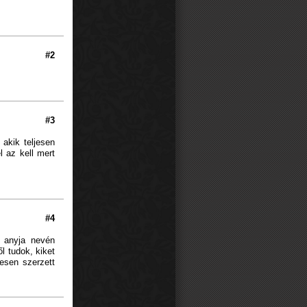
#2
#3
akik teljesen
l az kell mert
#4
 anyja nevén
l tudok, kiket
tesen szerzett