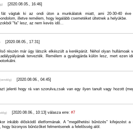
[2020.08.05., 16:46]
g)
 fát vágtak ki az ondi úton a munkálatok miatt, ami 20-30-40 éve 
ondolom, illetve remélem, hogy legalább csemetéket ültetnek a helyükbe.
zokból "fa" lesz, az nem kevés idő...
[2020.08.05., 17:31]
)
lső részén már úgy látszik elkészült a kerékpárút. Néhol olyan hullámoak
kadálypályának tervezték. Remélem a gyalogjárda külön lesz, mert ezen i
otorkálni.
[2020.08.06., 04:45]
(vendég)
t jelenti hogy rá van szorulva,csak van egy ilyen tanult vagy hozott (meg
[2020.08.06., 10:13]
válasza erre:
#7
ndég)
or inkább élősködő életformának. A "megélhetési bűnözés" kifejezést 
el, hogy bizonyos bűnözőket felmentsenek a felelősség alól.