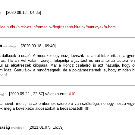
[2020.08.13., 04:35]
)
ice.hu/hu/hirek-es-informaciok/legfrissebb-hireink/bunugyek/a-bors ...
tt
[2020.09.18., 09:40]
(vendég)
zdálkodik a csaló! A módszer ugyanaz, leviszik az autót kitakarítani, a gye
yás. Hallani vél valami zörejt, felajánlja a javítást és onnantól az autóra leh
dul az alkatrészek kilopása. Már a Koncz családról is azt hazudja, hogy 
m igaz! Gratulálok a rendőrségnek, de a polgármesternek is, hogy minden 
incs!
[2020.09.22., 22:37]
válasza erre:
#10
ég)
i a nevét, mert , ha az embernek szerelőre van szüksége, nehogy hozzá vigye
tek meg a következő áldozatokat a becsapástól!!!!!!!
rsaság
[2021.01.07., 16:39]
(vendég)