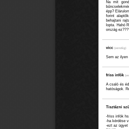
Na mit gond
bűncselekmén
épp? Elárulom
forint alapt
behajtani raj
lopta. Hahó R
ország ez???
vicc
(vendég)
Sem az ilyen 
friss infók
(v
A csaló és éd
hatóságok. R
Tisztázni sz
-friss infók
-ha kérdése v
-ezt az ügyet