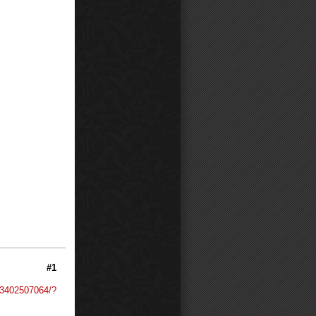
#1
83402507064/?