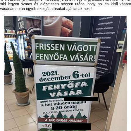
enki legyen óvatos és előzetesen nézzen utána, hogy hol és kitől vásárol
vásárlás során egyéb szolgáltatásokat ajánlanak neki!