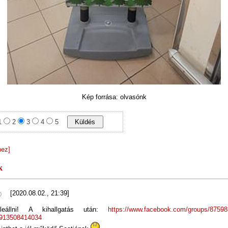
Kép forrása: olvasónk
1
2
3
4
5
hez]
k
[2020.08.02., 21:39]
)
eállni! A kihallgatás után:
https://www.facebook.com/groups/8759
6913508414034