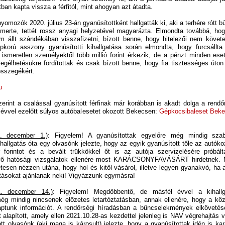
ban kapta vissza a férfitól, mint ahogyan azt átadta.
 nyomozók 2020. július 23-án gyanúsítottként hallgatták ki, aki a terhére rót
smerte, tettét rossz anyagi helyzetével magyarázta. Elmondta továbbá, ho
m állt szándékában visszafizetni, bízott benne, hogy hitelezői nem követe
pkorú asszony gyanúsítotti kihallgatása során elmondta, hogy furcsállt
 ismeretlen személyektől több millió forint érkezik, de a pénzt minden ese
megélhetésükre fordítottak és csak bízott benne, hogy fia tisztességes úto
összegékért.
u
zerint a csalással gyanúsított férfinak már korábban is akadt dolga a rendő
 évvel ezelőtt súlyos autóbalesetet okozott Bekecsen:
Gépkocsibaleset Beke
0. december 1.)
: Figyelem! A gyanúsítottak egyelőre még mindig szaba
ihallgatás óta egy olvasónk jelezte, hogy az egyik gyanúsított tőle az autóko
r forintot és a bevált trükkökkel őt is az autója szervizelésére próbált
vő hatósági vizsgálatok ellenére most KARÁCSONYFAVÁSÁRT hirdetnek. 
tesen nézzen utána, hogy hol és kitől vásárol, illetve legyen gyanakvó, ha 
tásokat ajánlanak neki! Vigyázzunk egymásra!
1. december 14.)
: Figyelem! Megdöbbentő, de másfél évvel a kihall
ég mindig nincsenek előzetes letartóztatásban, annak ellenére, hogy a kö
aptunk információt. A rendőrségi híradásban a bűncselekmények elkövetésé
-t alapított, amely ellen 2021.10.28-as kezdettel jelenleg is NAV végrehajtás 
tt olvasónk (aki maga is károsult) jelezte, hogy a gyanúsítottak idén is ka