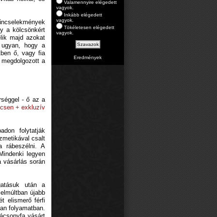
Valamennyire elégedett
vagyok.
Inkább elégedett
vagyok.
t bűncselekmények
Tökéletesen elégedett
gy a kölcsönkért
vagyok.
lik majd azokat
a ugyan, hogy a
tben ő, vagy fia
Eredmények
n megdolgozott a
rséggel - ő az a
csen + exkluzív
don folytatják
zmetikával csalt
a rábeszélni. A
Mindenki legyen
a vásárlás során
gatásuk után a
zelmúltban újabb
t elismerő férfi
van folyamatban.
rácsonyfa vásárt