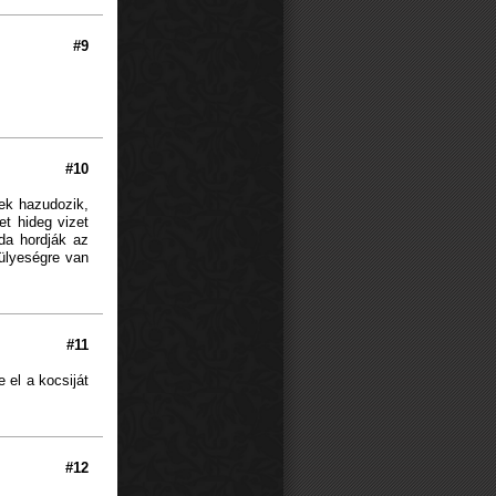
#9
#10
rek hazudozik,
et hideg vizet
oda hordják az
hülyeségre van
#11
 el a kocsiját
#12