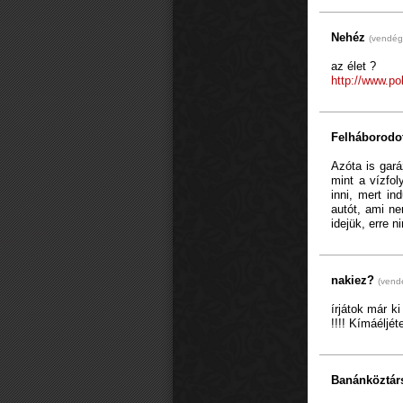
Nehéz
(vendég
az élet ?
http://www.pol
Felháborodo
Azóta is gará
mint a vízfol
inni, mert in
autót, ami ne
idejük, erre n
nakiez?
(vend
írjátok már k
!!!! Kímáéljé
Banánköztá