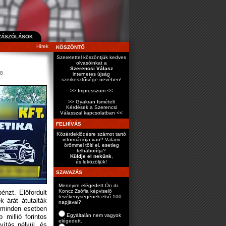
ZÁSZÓLÁSOK
Hírek
KÖSZÖNTŐ
Szeretettel köszöntjük kedves
olvasóinkat a
Szerencsi Válasz
8
internetes újság
szerkesztősége nevében!
>> Impresszum <<
>> Gyakran Ismételt
Kérdések a Szerencsi
Válasszal kapcsolatban <<
FELHÍVÁS
Közérdeklődésre számot tartó
információja van? Valami
örömmel tölti el, esetleg
felháborítja?
Küldje el nekünk
,
és leközöljük!
SZAVAZÁS
Mennyire elégedett Ön dr.
Koncz Zsófia képviselő
énzt. Előfordult
tevékenységének első 100
 árát átutalták
napjával?
z minden esetben
Egyáltalán nem vagyok
millió forintos
elégedett.
avítás nélkül, és