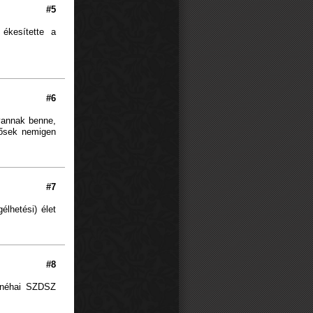
#5
ékesítette a
#6
 vannak benne,
dősek nemigen
#7
élhetési) élet
#8
a néhai SZDSZ