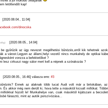
 inthet a jól működő Seatjának
em letöltendőt kap!
[2020.08.04., 11:04]
facebook.com/dinocska
[2020.08.05., 14:04]
ndég)
s be gyűrűzik az úgy nevezet megélhetési bűnözés,erről kik tehetnek azok 
k a várost.Legyen az állami,helyi vezető nincs munkahely de optikai kábe
mágnesként vonzza a befektetőket ?
i lesz cirkuszi nagy sátor mert kell a népnek a szórakozás ?
[2020.08.05., 16:46]
válasza erre:
#3
 bűnözés? Ennek az alaknak több tucat Audi volt már a birtokában, az
. És akkor még nem derült ki, hova tette a másoktól kicsalt millókat. Többrő
milliókkal húzott le! Munkahelye van, csak másoktól kijátszani a becsüle
sbé fárasztó, mint az autók porszívózása...