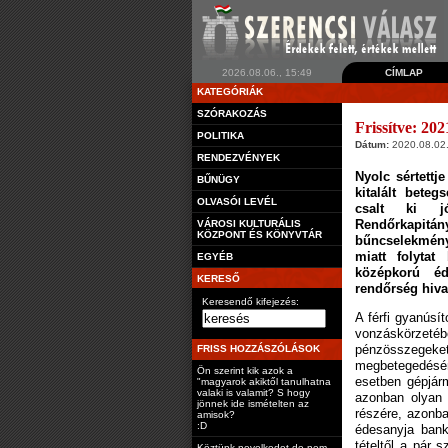
2026.08.06., 15:49
CÍMLAP
KATEGÓRIÁK
SZÓRAKOZÁS
Frissítve: 202
POLITIKA
Dátum:
2020.08.02.
RENDEZVÉNYEK
Nyolc sértettj
BŰNÜGY
kitalált bete
OLVASÓI LEVÉL
csalt ki j
Rendőrkapi
VÁROSI KULTURÁLIS
KÖZPONT ÉS KÖNYVTÁR
bűncselekmén
miatt folytat
EGYÉB
középkorú é
KERESŐ
rendőrség hiva
Keresendő kifejezés:
A férfi gyanúsí
vonzáskörzetébe
pénzösszegeket
FRISS HOZZÁSZÓLÁSOK
megbetegedésén
Ön szerint kik azok a
esetben gépjárm
"magyarok akiktől tanulhatna
valaki is valamit? S hogy
azonban olyan 
jönnek ide ismételten az
részére, azonba
amisok?
:D
édesanyja bank
tételtől a pár s
Köztünk nevelkedet de nem