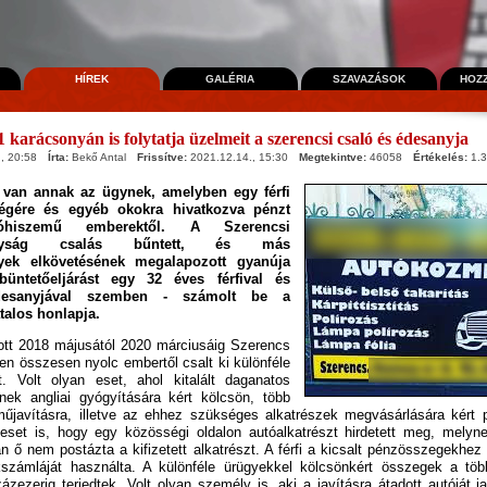
HÍREK
GALÉRIA
SZAVAZÁSOK
HOZ
1 karácsonyán is folytatja üzelmeit a szerencsi csaló és édesanyja
, 20:58
Írta:
Bekő Antal
Frissítve:
2021.12.14., 15:30
Megtekintve:
46058
Értékelés:
1.3
e van annak az ügynek, amelyben egy férfi
gségére és egyéb okokra hivatkozva pénzt
óhiszemű emberektől. A Szerencsi
tányság csalás bűntett, és más
yek elkövetésének megalapozott gyanúja
 büntetőeljárást egy 32 éves férfival és
desanyjával szemben - számolt be a
talos honlapja.
tott 2018 májusától 2020 márciusáig Szerencs
n összesen nyolc embertől csalt ki különféle
. Volt olyan eset, ahol kitalált daganatos
ek angliai gyógyítására kért kölcsön, több
űjavításra, illetve az ehhez szükséges alkatrészek megvásárlására kért p
eset is, hogy egy közösségi oldalon autóalkatrészt hirdetett meg, melynek
n ő nem postázta a kifizetett alkatrészt. A férfi a kicsalt pénzösszegekhe
számláját használta. A különféle ürügyekkel kölcsönkért összegek a több 
zázezerig terjedtek. Volt olyan személy is, aki a javításra átadott autóját j