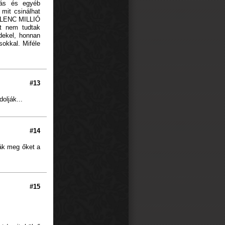
lás és egyéb
mit csinálhat
 KILENC MILLIÓ
it nem tudtak
rdekel, honnan
sokkal. Miféle
#13
olják...
#14
ják meg őket a
#15