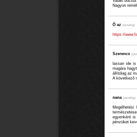
Valaki búcsút
Nagyon remél
Ő az
(vendég)
https://www.
Szerencs
(ve
lassan ide i
magára hagytá
állítólag az 
A következő m
nana
(vendég)
Megélhetési
természetesen
egyenként is 
pénzüket kevé