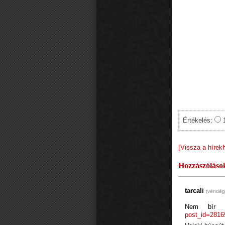
Értékelés:
[Vissza a hírek
Hozzászóláso
tarcali
(vendég
Nem bír l
post_id=281