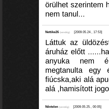
örülhet szerintem h
nem tanul...
Nettike26
[2009.05.24., 17:53]
(vendég)
Láttuk az üldözés
áruház előtt ......
anyuka nem ér á
megtanulta egy é
fiúcska,aki alá apu
alá ,hamisított jog
Névtelen
[2009.05.25., 00:05]
(vendég)