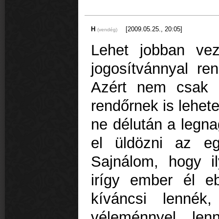
H
[2009.05.25., 20:05]
(vendég)
Lehet jobban ve
jogosítvánnyal ren
Azért nem csak ő
rendőrnek is lehet
ne délután a legn
el üldözni az eg
Sajnálom, hogy i
irígy ember él 
kíváncsi lennék
véleménnyel len