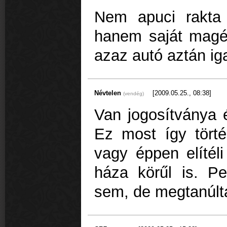
Nem apuci rakta
hanem saját magé
azaz autó aztán ig
Névtelen
[2009.05.25., 08:38]
(vendég)
Van jogosítványa 
Ez most így tört
vagy éppen elítél
háza körűl is. Pe
sem, de megtanúlta