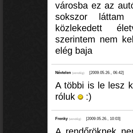
városba ez az autó
sokszor láttam
közlekedett éle
szerintem nem kel
elég baja
Névtelen
[2009.05.26., 06:42]
(vendég)
A többi is le lesz 
róluk
:)
Frenky
[2009.05.26., 10:03]
(vendég)
A rendőröknek nem