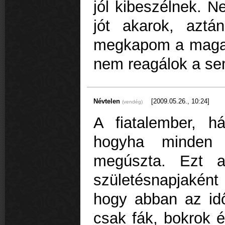
jól kibeszélnek. 
jót akarok, aztá
megkapom a magam
nem reagálok a s
Névtelen
[2009.05.26., 10:24]
(vendég)
A fiatalember, h
hogyha minden i
megúszta. Ezt 
születésnapjaként
hogy abban az id
csak fák, bokrok é