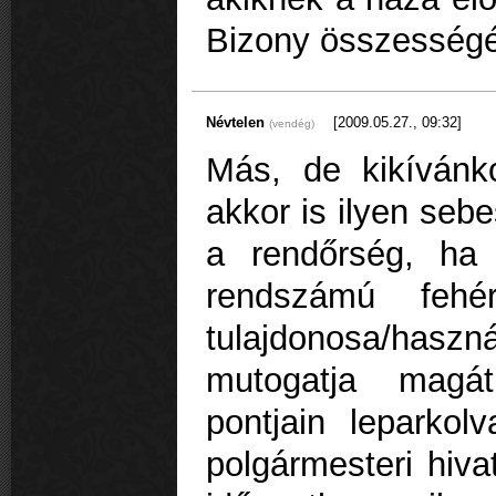
Bizony összesség
Névtelen
[2009.05.27., 09:32]
(vendég)
Más, de kikívánk
akkor is ilyen seb
a rendőrség, ha
rendszámú fehé
tulajdonosa/ha
mutogatja magá
pontjain leparkol
polgármesteri hiva