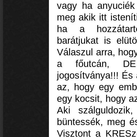
vagy ha anyucié
meg akik itt isten
ha a hozzátarto
barátjukat is elütö
Válaszul arra, hog
a főutcán, D
jogosítványa!!! És
az, hogy egy embe
egy kocsit, hogy azt
Aki szálguldozik
büntessék, meg és 
Visztont a KRESz-