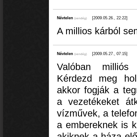
Névtelen
[2009.05.26., 22:22]
(vendég)
A millios kárból 
Névtelen
[2009.05.27., 07:15]
(vendég)
Valóban milliós
Kérdezd meg hol
akkor fogják a teg
a vezetékeket át
vízművek, a telef
a embereknek is kif
akiknek a háza elő