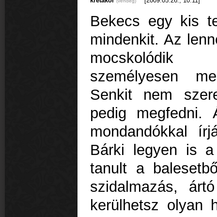
krétakör
[2009.05.26., 10:11]
(vendég)
Bekecs egy kis te
mindenkit. Az lenn
mocskolódik 
személyesen meg
Senkit nem szer
pedig megfedni. 
mondandókkal írjá
Bárki legyen is a
tanult a balesetb
szidalmazás, árt
kerülhetsz olyan 