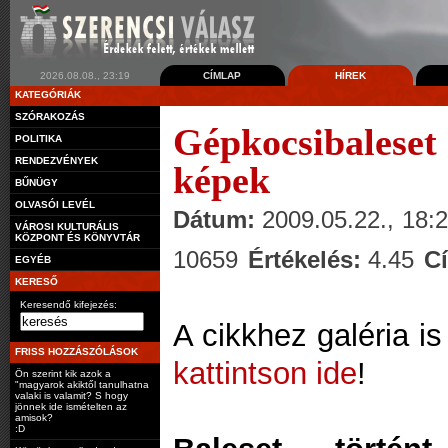
2026.08.08., 23:19
CÍMLAP
HÍREK
KATEGÓRIÁK
SZÓRAKOZÁS
Gépkocsibaleset
POLITIKA
RENDEZVÉNYEK
képek
BŰNÜGY
OLVASÓI LEVÉL
Dátum:
2009.05.22., 18:
VÁROSI KULTURÁLIS
KÖZPONT ÉS KÖNYVTÁR
10659
Értékelés:
4.45
C
EGYÉB
KERESŐ
Keresendő kifejezés:
A cikkhez galéria i
FRISS HOZZÁSZÓLÁSOK
kattintson ide
!
Ön szerint kik azok a
"magyarok akiktől tanulhatna
valaki is valamit? S hogy
jönnek ide ismételten az
amisok?
:D