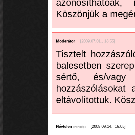
azonosíthatóak,
Köszönjük a megér
Moderátor
[2009.07.01., 18:55]
Tisztelt hozzászól
balesetben szerepl
sértő, és/vagy
hozzászólásokat 
eltávolítottuk. Kös
Névtelen
[2009.09.14., 16:05]
(vendég)