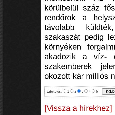
körülbelül száz f
rendőrök a helyszí
távolabb küldté
szakaszát pedig le
környéken forgalmi
akadozik a víz- 
szakemberek jele
okozott kár milliós
Értékelés:
1
2
3
4
5
[Vissza a hírekhez]