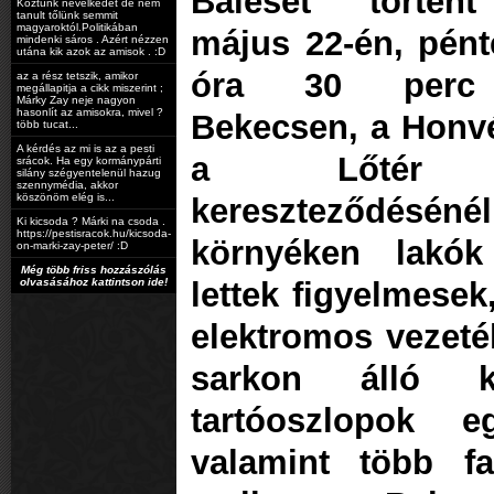
Baleset történ
Köztünk nevelkedet de nem
tanult tőlünk semmit
magyaroktól.Politikában
május 22-én, pén
mindenki sáros . Azért nézzen
utána kik azok az amisok . :D
óra 30 perc 
az a rész tetszik, amikor
megállapitja a cikk miszerint ;
Márky Zay neje nagyon
hasonlít az amisokra, mivel ?
Bekecsen, a Honv
több tucat...
A kérdés az mi is az a pesti
a Lőtér 
srácok. Ha egy kormánypárti
silány szégyentelenül hazug
szennymédia, akkor
köszönöm elég is...
kereszteződésé
Ki kicsoda ? Márki na csoda .
https://pestisracok.hu/kicsoda-
környéken lakók
on-marki-zay-peter/ :D
Még több friss hozzászólás
olvasásához kattintson ide!
lettek figyelmesek
elektromos vezeté
sarkon álló k
tartóoszlopok eg
valamint több f