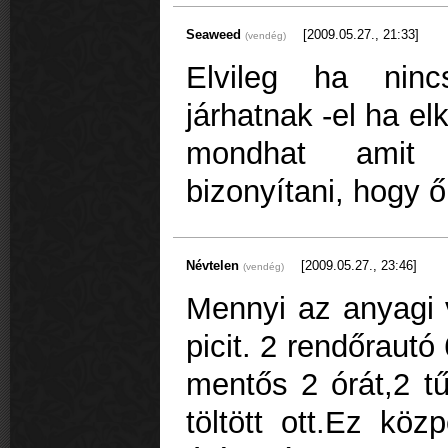
Seaweed
[2009.05.27., 21:33]
(vendég)
Elvileg ha ninc
járhatnak -el ha e
mondhat amit 
bizonyítani, hogy ő
Névtelen
[2009.05.27., 23:46]
(vendég)
Mennyi az anyagi
picit. 2 rendőrautó
mentős 2 órát,2 tű
töltött ott.Ez kö