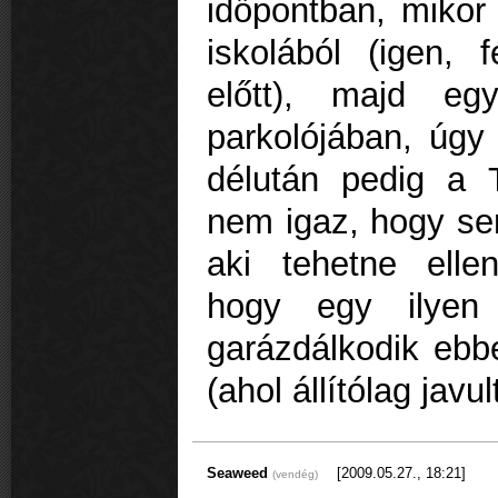
időpontban, mikor
iskolából (igen, 
előtt), majd eg
parkolójában, úgy
délután pedig a 
nem igaz, hogy se
aki tehetne ellen
hogy egy ilyen
garázdálkodik ebb
(ahol állítólag javu
Seaweed
[2009.05.27., 18:21]
(vendég)