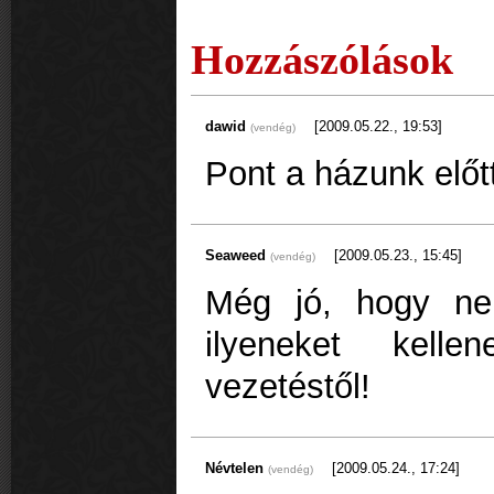
Hozzászólások
dawid
[2009.05.22., 19:53]
(vendég)
Pont a házunk előtt
Seaweed
[2009.05.23., 15:45]
(vendég)
Még jó, hogy ne
ilyeneket kelle
vezetéstől!
Névtelen
[2009.05.24., 17:24]
(vendég)