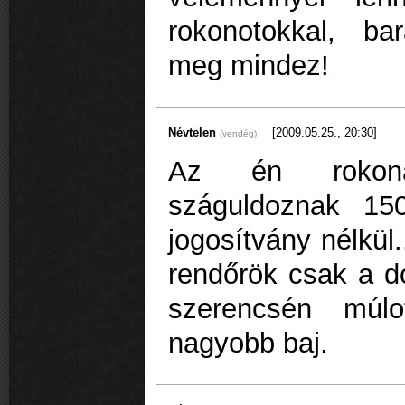
rokonotokkal, bar
meg mindez!
Névtelen
[2009.05.25., 20:30]
(vendég)
Az én rokona
száguldoznak 15
jogosítvány nélkül.
rendőrök csak a do
szerencsén múlo
nagyobb baj.