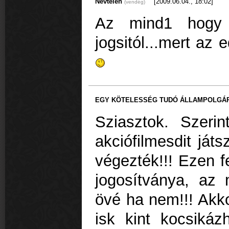
Névtelen
[2009.06.04., 18:02]
(vendég)
Az mind1 hogy m
jogsitól...mert az 
EGY KÖTELESSÉG TUDÓ ÁLLAMPOLGÁ
Sziasztok. Szer
akciófilmesdit ját
végezték!!! Ezen f
jogosítványa, az
övé ha nem!!! Akko
isk kint kocsikáz