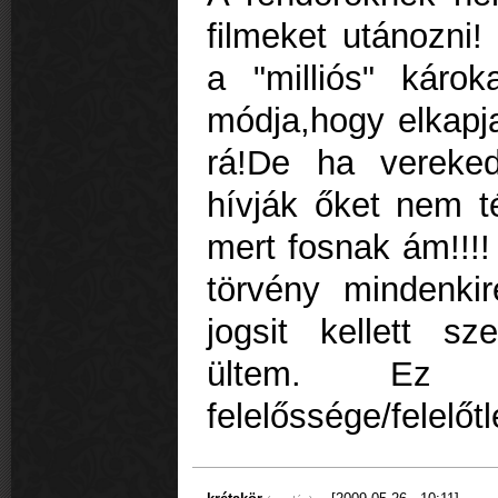
filmeket utánozni!
a "milliós" káro
módja,hogy elkapja
rá!De ha vereked
hívják őket nem t
mert fosnak ám!!!
törvény mindenki
jogsit kellett s
ültem. Ez
felelőssége/felelőtl