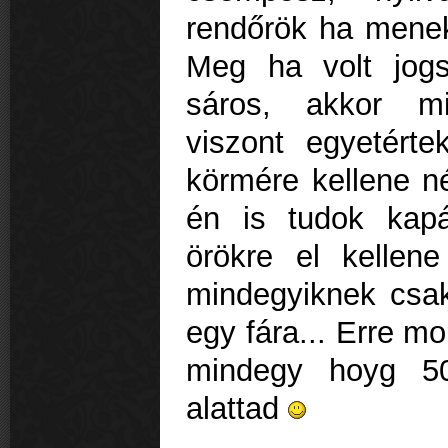
rendőrök ha menekü
Meg ha volt jogsi
sáros, akkor mi
viszont egyetért
körmére kellene né
én is tudok kapás
örökre el kellene
mindegyiknek csak
egy fára... Erre m
mindegy hoyg 5
alattad