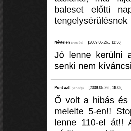
baleset előtti n
tengelysérülésnek 
Névtelen
[2009.05.26., 11:58]
(vendég)
Jó lenne kerülni 
senki nem kíváncsi
Pont az!!
[2009.05.26., 18:08]
(vendég)
Ő volt a hibás és
melelte 5-en!! Sto
lenne 110-el át!!