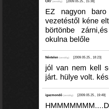
CR7
[2009.05.25., 15:38]
(vendég)
EZ nagyon baro
vezetéstől kéne el
börtönbe zárni,é
okulna belőle
Névtelen
[2009.05.25., 18:23]
(vendég)
jól van nem kell s
járt. hülye volt. ké
igazmondó
[2009.05.25., 19:49]
(vendég)
HMMMMMMM....De 