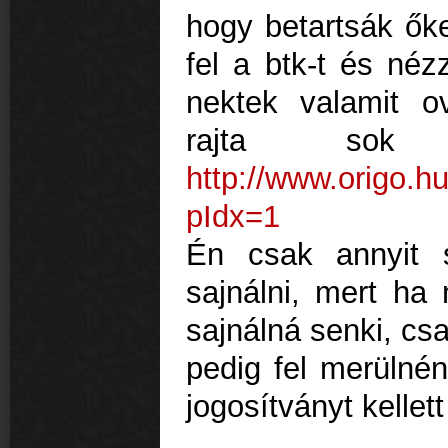
hogy betartsák őke
fel a btk-t és néz
nektek valamit o
rajta sok 
http://www.origo.h
pIdx=1
Én csak annyit 
sajnálni, mert ha
sajnálná senki, csa
pedig fel merülnén
jogosítványt kellett