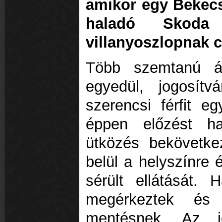
amikor egy Bekecs
haladó Skoda 
villanyoszlopnak 
Több szemtanú ál
egyedül, jogosítv
szerencsi férfit e
éppen előzést ha
ütközés bekövetke
belül a helyszínre
sérült ellátását.
megérkeztek és 
mentésnek. Az i