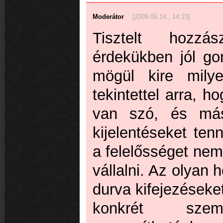
Moderátor
[2009.06.14., 14:23]
Tisztelt hozzás
érdekükben jól go
mögül kire milye
tekintettel arra, 
van szó, és más
kijelentéseket ten
a felelősséget nem
vállalni. Az olyan
durva kifejezéseke
konkrét szem