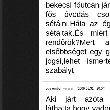
bekecsi főutcán jár
fős óvodás cso
sétálni.Hála az 
sétáltak.És miér
rendőrök?Mert
elsőbbséget egy g
jogsi,lehet isme
szabályt.
egy ember
[2009.05.31., 20:04]
(vendég)
Aki járt azóta 
láthatta,hogy vado