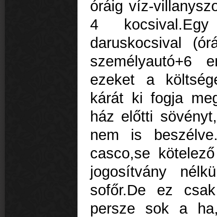
óráig víz-villanys
4 kocsival.Egy
daruskocsival (ó
személyautó+6 e
ezeket a költsé
kárát ki fogja meg
ház előtti sövényt
nem is beszélve
casco,se kötelező 
jogosítvány nélk
sofőr.De ez csa
persze sok a ha,