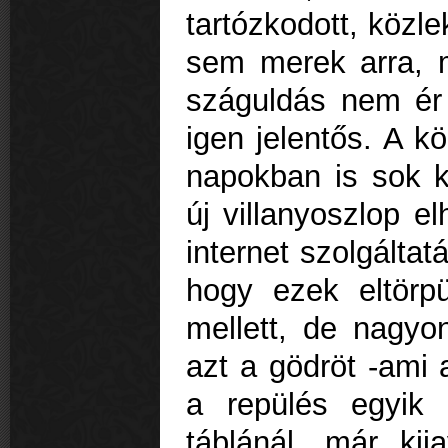
tartózkodott, közle
sem merek arra, m
száguldás nem ér 
igen jelentős. A 
napokban is sok k
új villanyoszlop e
internet szolgálta
hogy ezek eltörp
mellett, de nagyon
azt a gödröt -ami 
a repülés egyik
táblánál, már kij