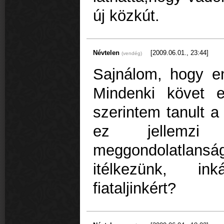
új közkút.
Névtelen
[2009.06.01., 23:44]
(vendég)
Sajnálom, hogy en
Mindenki követ e
szerintem tanult a
ez jellemzi
meggondolatlans
itélkezünk, i
fiataljinkért?