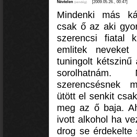
Névtelen
[2009.05.26., 00:47]
(vendég)
Mindenki más ká
csak ő az aki gyo
szerencsi fiatal
emlitek neveket
tuningolt kétszinű 
sorolhatnám.
szerencsésnek m
ütött el senkit cs
meg az ő baja. A
ivott alkohol ha v
drog se érdekelte