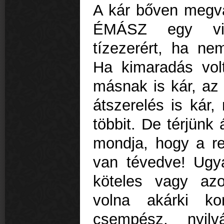
A kár bőven megvan
ÉMÁSZ egy vill
tízezerért, ha ne
Ha kimaradás vol
másnak is kár, az 
átszerelés is kár
többit. De térjünk 
mondja, hogy a re
van tévedve! Ugyan
köteles vagy azo
volna akárki k
csempész, nyi