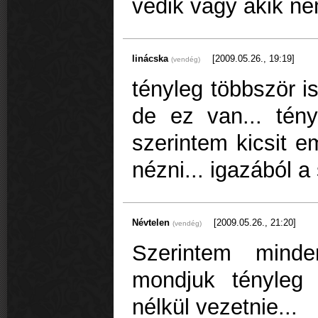
védik vagy akik n
linácska
[2009.05.26., 19:19]
(vendég)
tényleg többször is
de ez van... tény
szerintem kicsit e
nézni... igazából a 
Névtelen
[2009.05.26., 21:20]
(vendég)
Szerintem mind
mondjuk tényleg 
nélkül vezetnie...