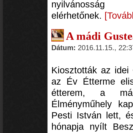
nyilvánosság 
elérhetőnek.
[Továb
A mádi Gustea
Dátum:
2016.11.15., 22:3
Kiosztották az idei
az Év Étterme eli
étterem, a mád
Élményműhely kap
Pesti István lett, 
hónapja nyílt Bes