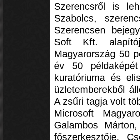
Szerencsről is le
Szabolcs, szerenc
Szerencsen bejegyz
Soft Kft. alapító
Magyarország 50 p
év 50 példaképét
kuratóriuma és el
üzletemberekből áll
A zsűri tagja volt t
Microsoft Magyaro
Galambos Márton,
főszerkesztője, C