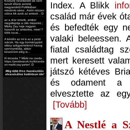
Köztünk nevelkedet de nem
Index. A Blikk
inf
tanult tőlünk semmit
magyaroktól.Politikában
mindenki sáros . Azért nézzen
család már évek ót
utána kik azok az amisok . :D
az a rész tetszik, amikor
megállapitja a cikk miszerint ;
és befedték egy n
Márky Zay neje nagyon
hasonlít az amisokra, mivel ?
több tucat...
valaki beleessen. 
A kérdés az mi is az a pesti
srácok. Ha egy kormánypárti
silány szégyentelenül hazug
fiatal családtag s
szennymédia, akkor
köszönöm elég is...
mert keresett vala
Ki kicsoda ? Márki na csoda .
https://pestisracok.hu/kicsoda-
on-marki-zay-peter/ :D
játszó kétéves Bria
Még több friss hozzászólás
olvasásához kattintson ide!
és odament a n
elvesztette az eg
[Tovább]
A Nestlé a S