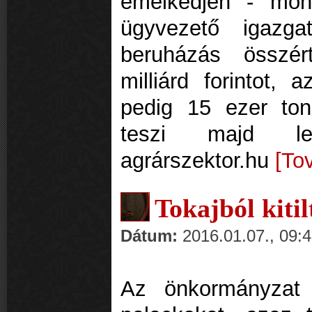
emelkedjen - mon
ügyvezető igazga
beruházás összé
milliárd forintot,
pedig 15 ezer ton
teszi majd l
agrárszektor.hu
[To
Tokajból kiti
Dátum:
2016.01.07., 09:
Az önkormányzat k