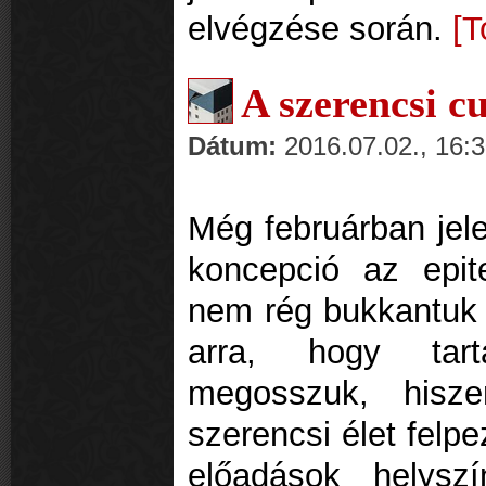
elvégzése során.
[T
A szerencsi c
Dátum:
2016.07.02., 16:
Még februárban jel
koncepció az epit
nem rég bukkantuk 
arra, hogy tart
megosszuk, hisze
szerencsi élet felp
előadások helyszí