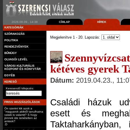
2026.08.09., 14:38
CÍMLAP
HÍREK
KATEGÓRIÁK
SZÓRAKOZÁS
Megjelenítve 1 - 20. Lapozás:
POLITIKA
RENDEZVÉNYEK
BŰNÜGY
Szennyvízcs
OLVASÓI LEVÉL
kétéves gyerek 
VÁROSI KULTURÁLIS
KÖZPONT ÉS KÖNYVTÁR
EGYÉB
Dátum:
2019.04.23., 11:0
KERESŐ
Keresendő kifejezés:
Családi házuk udv
FRISS HOZZÁSZÓLÁSOK
Ön szerint kik azok a
esett és meghal
"magyarok akiktől tanulhatna
valaki is valamit? S hogy
jönnek ide ismételten az
Taktaharkányban,
amisok?
:D