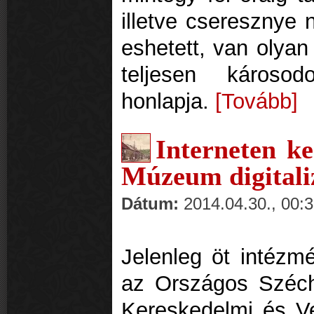
illetve cseresznye 
eshetett, van olyan
teljesen károso
honlapja.
[Tovább]
Interneten k
Múzeum digitaliz
Dátum:
2014.04.30., 00:
Jelenleg öt intéz
az Országos Széch
Kereskedelmi és V