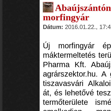
Abaújszántó
morfingyár
Dátum:
2016.01.22., 17:
Új morfingyár é
máktermeltetés ter
Pharma Kft. Abaú
agrárszektor.hu. A 
tiszavasvári Alkal
át, és lehetővé tes
termőterülete is