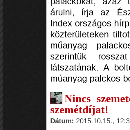
palackokat, azaz t
árulni, írja az É
Index országos hírp
közterületeken tilt
műanyag palackos
szerintük rossz
látszatának. A bol
múanyag palckos bo
Nincs szemet
szemétdíjat!
Dátum:
2015.10.15., 12: