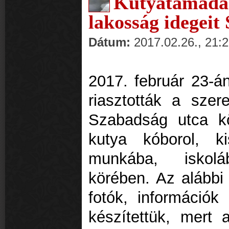
Kutyatámad
lakosság idegeit
Dátum:
2017.02.26., 21:
2017. február 23-án
riasztották a szer
Szabadság utca k
kutya kóborol, k
munkába, iskol
körében. Az alábbi 
fotók, információk
készítettük, mert