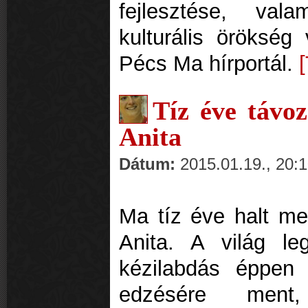
fejlesztése, val
kulturális öröksé
Pécs Ma hírportál.
Tíz éve távo
Anita
Dátum:
2015.01.19., 20:
Ma tíz éve halt me
Anita. A világ leg
kézilabdás éppen 
edzésére ment