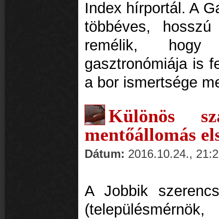
Index hírportál. A G
többéves, hosszú
remélik, hogy
gasztronómiája is f
a bor ismertsége me
Különös sz
mentőállomás el
Dátum:
2016.10.24., 21:
A Jobbik szerenc
(településmérnö