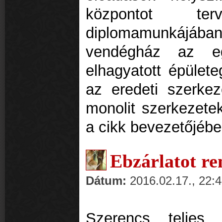
központot te
diplomamunkájába
vendégház az eg
elhagyatott épülete
az eredeti szerkez
monolit szerkezetek
a cikk bevezetőjéb
Ebzárlatot re
Dátum:
2016.02.17., 22:
Szerencs teljes k