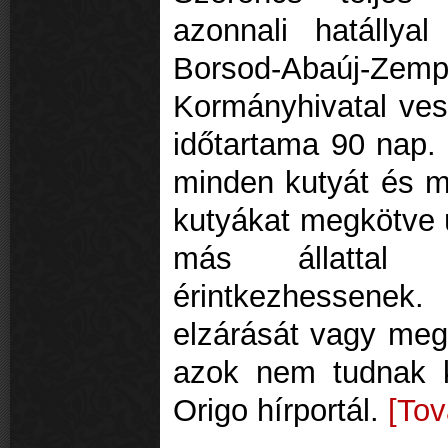
azonnali hatállyal
Borsod-Abaú
Kormányhivatal vesz
időtartama 90 nap. 
minden kutyát és ma
kutyákat megkötve ú
más állattal
érintkezhessenek.
elzárását vagy megk
azok nem tudnak k
Origo hírportál.
[Tov