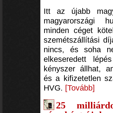
Itt az újabb mag
magyarországi hu
minden céget kötel
szemétszállítási dí
nincs, és soha n
elkeseredett lépé
kényszer állhat, a
és a kifizetetlen s
HVG.
[Tovább]
25 milliár