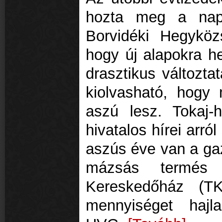
hozta meg a napo
Borvidéki Hegyköz
hogy új alapokra he
drasztikus változta
kiolvasható, hogy 
aszú lesz. Tokaj-h
hivatalos hírei arró
aszús éve van a ga
mázsás termés 
Kereskedőház (TK)
mennyiséget hajla