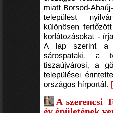
miatt Borsod-Abaú
települést nyilv
különösen fertőzött
korlátozásokat - ír
A lap szerint a 
sárospataki, a t
tiszaújvárosi, a g
települései érintet
országos hírportál.
A szerencsi T
év épületének ve