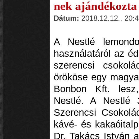
nek ajándékozta 
Dátum:
2018.12.12., 20:
A Nestlé lemondo
használatáról az éd
szerencsi csokolá
örököse egy magyar
Bonbon Kft. lesz
Nestlé. A Nestlé 
Szerencsi Csokoládé
kávé- és kakaóitalpo
Dr. Takács István 