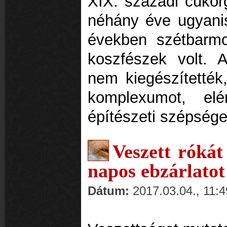
XIX. századi cukorg
néhány éve ugyani
években szétbarmo
koszfészek volt. 
nem kiegészítették
komplexumot, el
építészeti szépsége
Veszett rókát
napos ebzárlatot
Dátum:
2017.03.04., 11:4