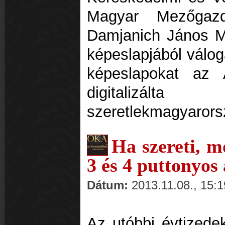
Magyar Mezőga
Damjanich János 
képeslapjából válog
képeslapokat az 
digitaliz
szeretlekmagyaror
Ha szereti, m
3 és 4 puttonyos
Dátum:
2013.11.08., 15:1
Az utóbbi évtizedek