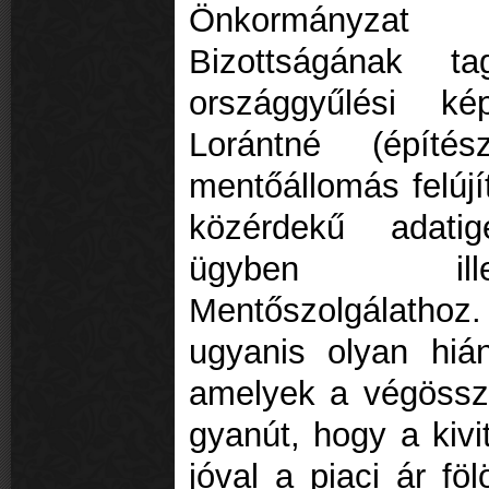
Önkormányzat 
Bizottságának t
országgyűlési ké
Lorántné (építé
mentőállomás felúj
közérdekű adatig
ügyben ill
Mentőszolgálathoz. 
ugyanis olyan hián
amelyek a végössze
gyanút, hogy a kivi
jóval a piaci ár fö