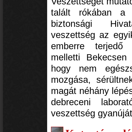
Veszettséget mutato
talált rókában a 
biztonsági Hiva
veszettség az egyik
emberre terjedő
melletti Bekecsen t
hogy nem egészs
mozgása, sérültne
magát néhány lépés
debreceni labora
veszettség gyanúját 