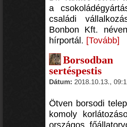
a csokoládégyártás
családi vállalkoz
Bonbon Kft. néve
hírportál.
[Tovább]
Borsodban 
sertéspestis
Dátum:
2018.10.13., 09:
Ötven borsodi telep
komoly korlátozás
országos főállatorv