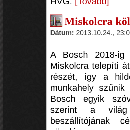
HVG.
[Tovább]
Miskolcra köl
Dátum:
2013.10.24., 23:
A Bosch 2018-ig 
Miskolcra telepíti 
részét, így a hil
munkahely szűnik
Bosch egyik szóvi
szerint a világ
beszállítójának 