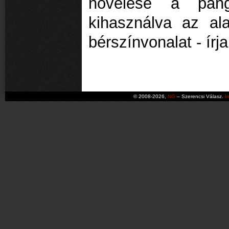
növelése a pang
kihasználva az al
bérszínvonalat - írj
© 2008-2026,
NG
– Szerencsi Válasz.
I