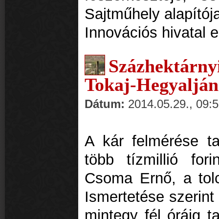
Sajtműhely alapítója
Innovációs hivatal 
Százhektárnyi
Tokaj-Hegyalján
Dátum:
2014.05.29., 09:
A kár felmérése ta
több tízmillió fo
Csoma Ernő, a tol
Ismertetése szerint
mintegy fél óráig t