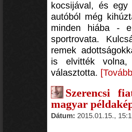
kocsijával, és egy
autóból még kihúzt
minden hiába - e
sportrovata. Kulc
remek adottságokka
is elvitték volna
választotta.
[Tovább
Szerencsi fi
magyar példakép
Dátum:
2015.01.15., 15: