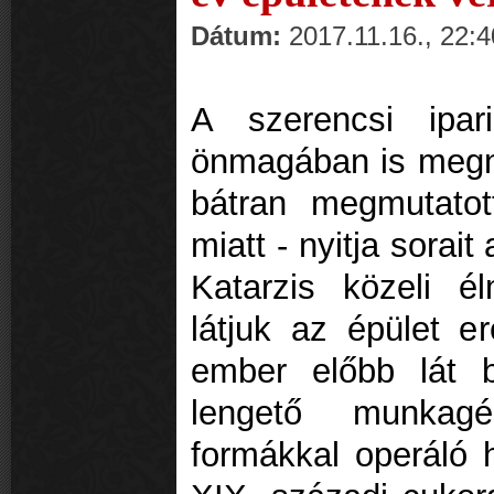
Dátum:
2017.11.16., 22:4
A szerencsi ipar
önmagában is megnye
bátran megmutatott
miatt - nyitja sorai
Katarzis közeli é
látjuk az épület er
ember előbb lát b
lengető munkagé
formákkal operáló 