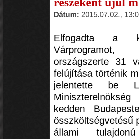
részeként újul m
Dátum:
2015.07.02., 13:
Elfogadta a 
Várprogramot,
országszerte 31 v
felújítása történik
jelentette be
Miniszterelnökség
kedden Budapeste
összköltségvetésű p
állami tulajdo